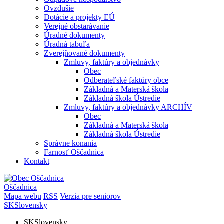
Ovzdušie
Dotácie a projekty EÚ
Verejné obstarávanie
Úradné dokumenty
Úradná tabuľa
Zverejňované dokumenty
Zmluvy, faktúry a objednávky
Obec
Odberateľské faktúry obce
Základná a Materská škola
Základná škola Ústredie
Zmluvy, faktúry a objednávky ARCHÍV
Obec
Základná a Materská škola
Základná škola Ústredie
Správne konania
Farnosť Oščadnica
Kontakt
Oščadnica
Mapa webu
RSS
Verzia pre seniorov
SK
Slovensky
SK
Slovensky