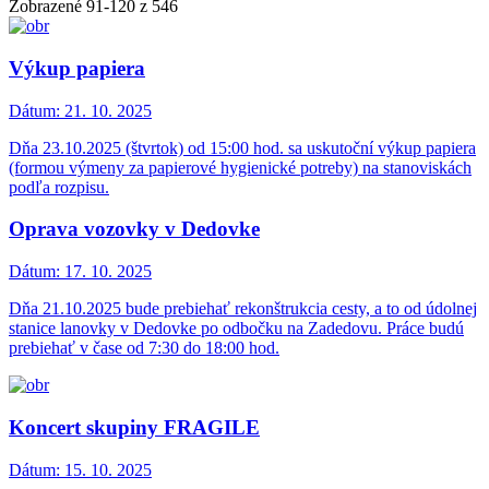
Zobrazené
91
-
120
z 546
Výkup papiera
Dátum:
21. 10. 2025
Dňa 23.10.2025 (štvrtok) od 15:00 hod. sa uskutoční výkup papiera
(formou výmeny za papierové hygienické potreby) na stanoviskách
podľa rozpisu.
Oprava vozovky v Dedovke
Dátum:
17. 10. 2025
Dňa 21.10.2025 bude prebiehať rekonštrukcia cesty, a to od údolnej
stanice lanovky v Dedovke po odbočku na Zadedovu. Práce budú
prebiehať v čase od 7:30 do 18:00 hod.
Koncert skupiny FRAGILE
Dátum:
15. 10. 2025