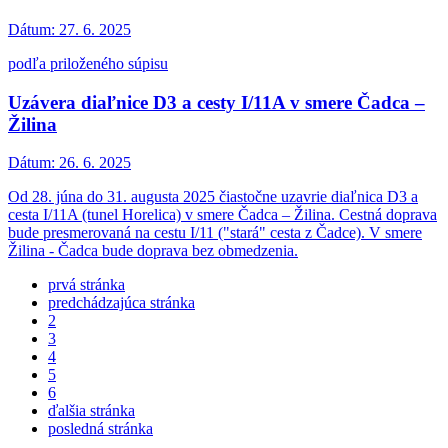
Dátum:
27. 6. 2025
podľa priloženého súpisu
Uzávera diaľnice D3 a cesty I/11A v smere Čadca –
Žilina
Dátum:
26. 6. 2025
Od 28. júna do 31. augusta 2025 čiastočne uzavrie diaľnica D3 a
cesta I/11A (tunel Horelica) v smere Čadca – Žilina. Cestná doprava
bude presmerovaná na cestu I/11 ("stará" cesta z Čadce). V smere
Žilina - Čadca bude doprava bez obmedzenia.
prvá stránka
predchádzajúca stránka
2
3
4
5
6
ďalšia stránka
posledná stránka