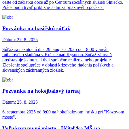
ceste od začiatku obce až po Centrum sociálnych služieb Slniečko.
Práce budú trvať približne 7 dní za priaznivého počasia.
Pozvánka na hasičskú súťaž
Dátum:
27. 8. 2025
Súťaž sa uskutoční dňa 29. augusta 2025 od 18:00 v areáli
futbalového štadióna v Krásne nad Kysucou. Súťaž zároveň
predstavuje jednu z aktivít spoločne realizovaného projektu:
Zlepšenie spolupráce v oblasti krízového riadenia poľských a
slovenských záchranných zložiek.
Pozvánka na hokejbalový turnaj
Dátum:
25. 8. 2025
6. septembra 2025 od 8:00 na hokejbalovom ihrisku pri "Kozovom
moste".
Voľné pracovné miesto - Učiteľ/ka MŠ na