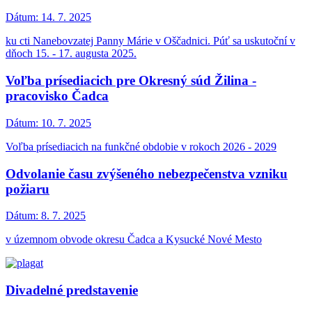
Dátum:
14. 7. 2025
ku cti Nanebovzatej Panny Márie v Oščadnici. Púť sa uskutoční v
dňoch 15. - 17. augusta 2025.
Voľba prísediacich pre Okresný súd Žilina -
pracovisko Čadca
Dátum:
10. 7. 2025
Voľba prísediacich na funkčné obdobie v rokoch 2026 - 2029
Odvolanie času zvýšeného nebezpečenstva vzniku
požiaru
Dátum:
8. 7. 2025
v územnom obvode okresu Čadca a Kysucké Nové Mesto
Divadelné predstavenie