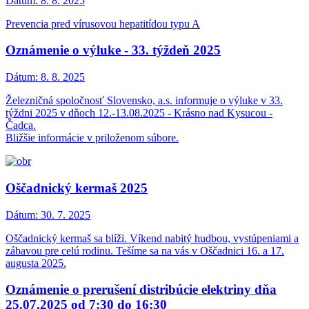
Dátum:
8. 8. 2025
Prevencia pred vírusovou hepatitídou typu A
Oznámenie o výluke - 33. týždeň 2025
Dátum:
8. 8. 2025
Železničná spoločnosť Slovensko, a.s. informuje o výluke v 33.
týždni 2025 v dňoch 12.-13.08.2025 - Krásno nad Kysucou -
Čadca.
Bližšie informácie v priloženom súbore.
Oščadnický kermaš 2025
Dátum:
30. 7. 2025
Oščadnický kermaš sa blíži. Víkend nabitý hudbou, vystúpeniami a
zábavou pre celú rodinu. Tešíme sa na vás v Oščadnici 16. a 17.
augusta 2025.
Oznámenie o prerušení distribúcie elektriny dňa
25.07.2025 od 7:30 do 16:30