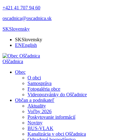
+421 41 707 94 60
oscadnica@oscadnica.sk
SK
Slovensky
SK
Slovensky
EN
English
Oščadnica
Obec
O obci
Samospráva
Fotogaléria obce
Videopozvánky do Oščadnice
Občan a podnikateľ
Aktuality
Voľby 2026
Poskytovanie informácií
Noviny
BUS-VLAK
Kanalizácia v obci Oščadnica
Odpadové hospodárstvo