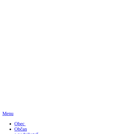
Menu
Obec
Občan