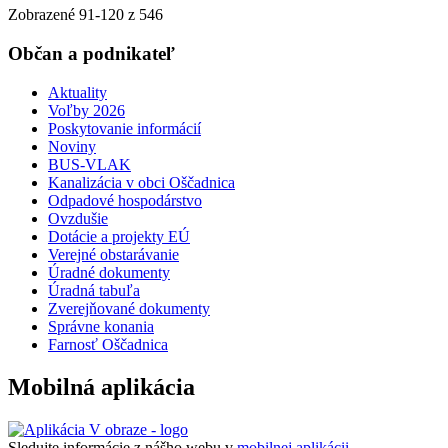
Zobrazené
91
-
120
z 546
Občan a podnikateľ
Aktuality
Voľby 2026
Poskytovanie informácií
Noviny
BUS-VLAK
Kanalizácia v obci Oščadnica
Odpadové hospodárstvo
Ovzdušie
Dotácie a projekty EÚ
Verejné obstarávanie
Úradné dokumenty
Úradná tabuľa
Zverejňované dokumenty
Správne konania
Farnosť Oščadnica
Mobilná aplikácia
Sledujte informácie z nášho webu v
mobilnej aplikácii -