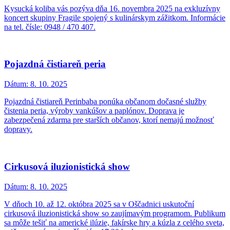
Kysucká koliba vás pozýva dňa 16. novembra 2025 na exkluzívny
koncert skupiny Fragile spojený s kulinárskym zážitkom. Informácie
na tel. čísle: 0948 / 470 407.
Pojazdná čistiareň peria
Dátum:
8. 10. 2025
Pojazdná čistiareň Perinbaba ponúka občanom dočasné služby
čistenia peria, výroby vankúšov a paplónov. Doprava je
zabezpečená zdarma pre starších občanov, ktorí nemajú možnosť
dopravy.
Cirkusová iluzionistická show
Dátum:
8. 10. 2025
V dňoch 10. až 12. októbra 2025 sa v Oščadnici uskutoční
cirkusová iluzionistická show so zaujímavým programom. Publikum
sa môže tešiť na americké ilúzie, fakírske hry a kúzla z celého sveta,