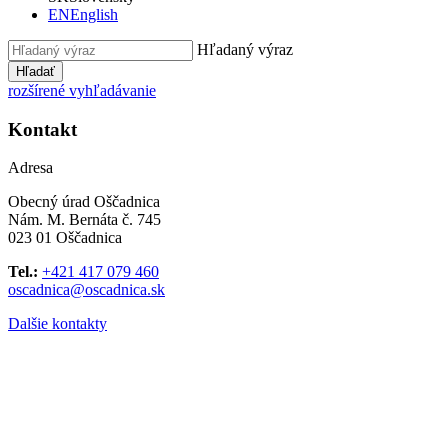
EN
English
Hľadaný výraz
Hľadať
rozšírené vyhľadávanie
Kontakt
Adresa
Obecný úrad Oščadnica
Nám. M. Bernáta č. 745
023 01 Oščadnica
Tel.:
+421 417 079 460
oscadnica@oscadnica.sk
Dalšie kontakty