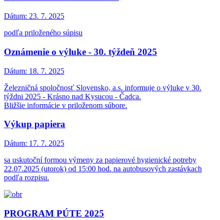
Dátum:
23. 7. 2025
podľa priloženého súpisu
Oznámenie o výluke - 30. týždeň 2025
Dátum:
18. 7. 2025
Železničná spoločnosť Slovensko, a.s. informuje o výluke v 30.
týždni 2025 - Krásno nad Kysucou - Čadca.
Bližšie informácie v priloženom súbore.
Výkup papiera
Dátum:
17. 7. 2025
sa uskutoční formou výmeny za papierové hygienické potreby
22.07.2025 (utorok) od 15:00 hod. na autobusových zastávkach
podľa rozpisu.
PROGRAM PÚTE 2025