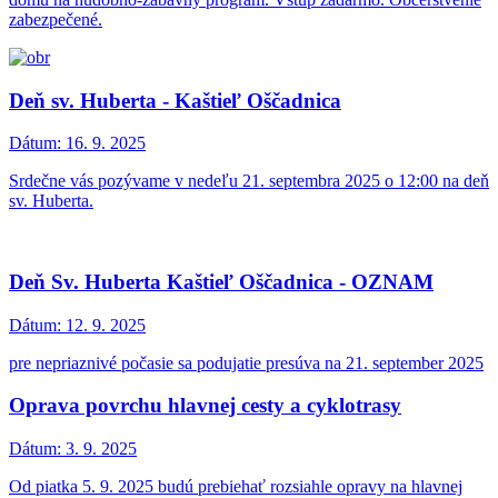
zabezpečené.
Deň sv. Huberta - Kaštieľ Oščadnica
Dátum:
16. 9. 2025
Srdečne vás pozývame v nedeľu 21. septembra 2025 o 12:00 na deň
sv. Huberta.
Deň Sv. Huberta Kaštieľ Oščadnica - OZNAM
Dátum:
12. 9. 2025
pre nepriaznivé počasie sa podujatie presúva na 21. september 2025
Oprava povrchu hlavnej cesty a cyklotrasy
Dátum:
3. 9. 2025
Od piatka 5. 9. 2025 budú prebiehať rozsiahle opravy na hlavnej