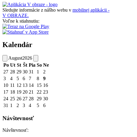
Sledujte informácie z nášho webu v
mobilnej aplikácii -
V OBRAZE.
Voľne k stiahnutiu:
Kalendár
August
2026
Po
Ut
St
Št
Pia
So
Ne
27
28
29
30
31
1
2
3
4
5
6
7
8
9
10
11
12
13
14
15
16
17
18
19
20
21
22
23
24
25
26
27
28
29
30
31
1
2
3
4
5
6
Návštevnosť
Návštevnosť: