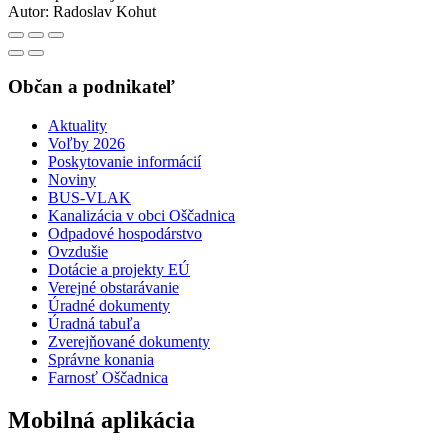
Autor:
Radoslav Kohut
Občan a podnikateľ
Aktuality
Voľby 2026
Poskytovanie informácií
Noviny
BUS-VLAK
Kanalizácia v obci Oščadnica
Odpadové hospodárstvo
Ovzdušie
Dotácie a projekty EÚ
Verejné obstarávanie
Úradné dokumenty
Úradná tabuľa
Zverejňované dokumenty
Správne konania
Farnosť Oščadnica
Mobilná aplikácia