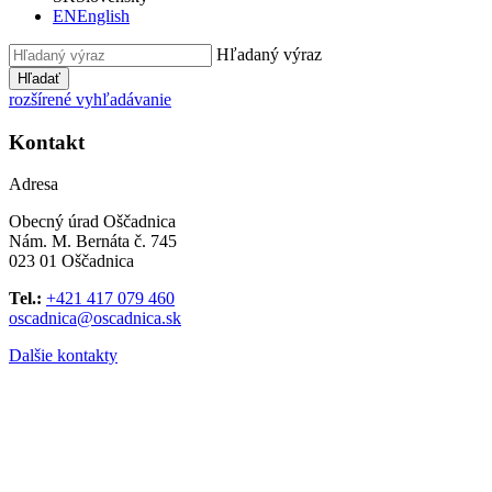
EN
English
Hľadaný výraz
Hľadať
rozšírené vyhľadávanie
Kontakt
Adresa
Obecný úrad Oščadnica
Nám. M. Bernáta č. 745
023 01 Oščadnica
Tel.:
+421 417 079 460
oscadnica@oscadnica.sk
Dalšie kontakty