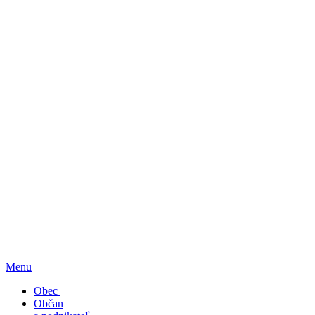
Menu
Obec
Občan