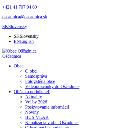
+421 41 707 94 60
oscadnica@oscadnica.sk
SK
Slovensky
SK
Slovensky
EN
English
Oščadnica
Obec
O obci
Samospráva
Fotogaléria obce
Videopozvánky do Oščadnice
Občan a podnikateľ
Aktuality
Voľby 2026
Poskytovanie informácií
Noviny
BUS-VLAK
Kanalizácia v obci Oščadnica
Odpadové hospodárstvo