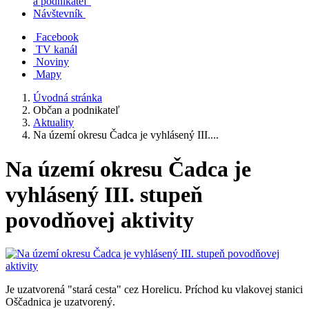
a podnikateľ
Návštevník
Facebook
TV kanál
Noviny
Mapy
Úvodná stránka
Občan a podnikateľ
Aktuality
Na území okresu Čadca je vyhlásený III....
Na území okresu Čadca je
vyhlásený III. stupeň
povodňovej aktivity
Je uzatvorená "stará cesta" cez Horelicu. Príchod ku vlakovej stanici
Oščadnica je uzatvorený.