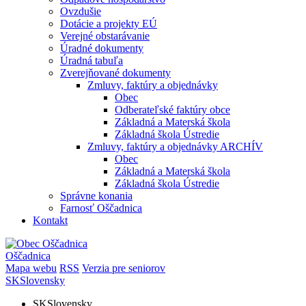
Ovzdušie
Dotácie a projekty EÚ
Verejné obstarávanie
Úradné dokumenty
Úradná tabuľa
Zverejňované dokumenty
Zmluvy, faktúry a objednávky
Obec
Odberateľské faktúry obce
Základná a Materská škola
Základná škola Ústredie
Zmluvy, faktúry a objednávky ARCHÍV
Obec
Základná a Materská škola
Základná škola Ústredie
Správne konania
Farnosť Oščadnica
Kontakt
Oščadnica
Mapa webu
RSS
Verzia pre seniorov
SK
Slovensky
SK
Slovensky