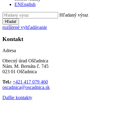
EN
English
Hľadaný výraz
Hľadať
rozšírené vyhľadávanie
Kontakt
Adresa
Obecný úrad Oščadnica
Nám. M. Bernáta č. 745
023 01 Oščadnica
Tel.:
+421 417 079 460
oscadnica@oscadnica.sk
Dalšie kontakty