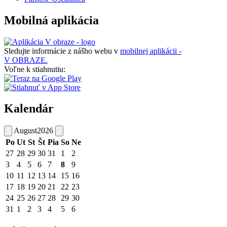
Mobilná aplikácia
Sledujte informácie z nášho webu v
mobilnej aplikácii -
V OBRAZE.
Voľne k stiahnutiu:
Kalendár
August
2026
Po
Ut
St
Št
Pia
So
Ne
27
28
29
30
31
1
2
3
4
5
6
7
8
9
10
11
12
13
14
15
16
17
18
19
20
21
22
23
24
25
26
27
28
29
30
31
1
2
3
4
5
6