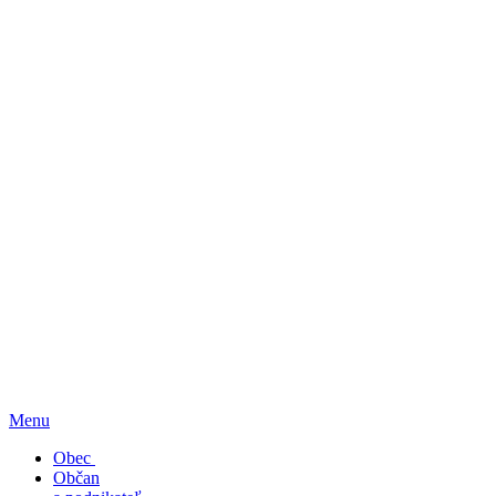
Menu
Obec
Občan