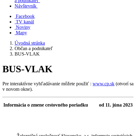
a podnikateľ
Návštevník
Facebook
TV kanál
Noviny
Mapy
Úvodná stránka
Občan a podnikateľ
BUS-VLAK
BUS-VLAK
Pre interaktívne vyhľadávanie môžete použiť :
www.cp.sk
(otvorí sa
v novom okne).
Informácia o zmene cestovného poriadku od 11. júna 2023
Železničná spoločnosť Slovensko, a.s. informuje cestujúcich