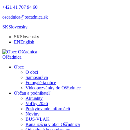
+421 41 707 94 60
oscadnica@oscadnica.sk
SK
Slovensky
SK
Slovensky
EN
English
Oščadnica
Obec
O obci
Samospráva
Fotogaléria obce
Videopozvánky do Oščadnice
Občan a podnikateľ
Aktuality
Voľby 2026
Poskytovanie informácií
Noviny
BUS-VLAK
Kanalizácia v obci Oščadnica
Odpadové hospodárstvo