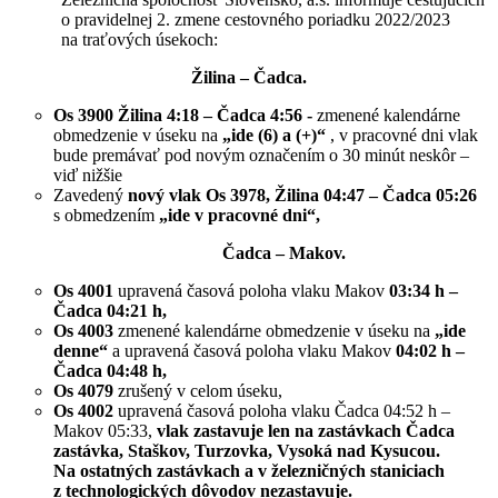
o pravidelnej 2. zmene cestovného poriadku 2022/2023
na traťových úsekoch:
Žilina – Čadca.
Os 3900 Žilina 4:18 – Čadca 4:56 -
zmenené kalendárne
obmedzenie v úseku na
„ide (6) a (+)“
, v pracovné dni vlak
bude premávať pod novým označením o 30 minút neskôr –
viď nižšie
Zavedený
nový vlak Os 3978, Žilina 04:47 – Čadca 05:26
s obmedzením
„ide v pracovné dni“,
Čadca – Makov.
Os 4001
upravená časová poloha vlaku Makov
03:34 h –
Čadca 04:21 h,
Os 4003
zmenené kalendárne obmedzenie v úseku na
„ide
denne“
a upravená časová poloha vlaku Makov
04:02 h –
Čadca 04:48 h,
Os 4079
zrušený v celom úseku,
Os 4002
upravená časová poloha vlaku Čadca 04:52 h –
Makov 05:33,
vlak zastavuje len na zastávkach Čadca
zastávka, Staškov, Turzovka, Vysoká nad Kysucou.
Na ostatných zastávkach a v železničných staniciach
z technologických dôvodov nezastavuje.