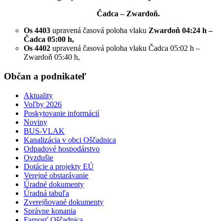
Čadca – Zwardoň.
Os 4403
upravená časová poloha vlaku
Zwardoň 0
4:24 h –
Čadca 05:00 h
,
Os 4402
upravená časová poloha vlaku Čadca 05:02 h –
Zwardoň 05:40 h,
Občan a podnikateľ
Aktuality
Voľby 2026
Poskytovanie informácií
Noviny
BUS-VLAK
Kanalizácia v obci Oščadnica
Odpadové hospodárstvo
Ovzdušie
Dotácie a projekty EÚ
Verejné obstarávanie
Úradné dokumenty
Úradná tabuľa
Zverejňované dokumenty
Správne konania
Farnosť Oščadnica