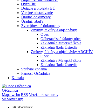
Ovzdušie
Dotácie a projekty EÚ
Verejné obstarávanie
Úradné dokumenty
Úradná tabuľa
Zverejňované dokumenty
Zmluvy, faktúry a objednávky
Obec
Odberateľské faktúry obce
Základná a Materská škola
Základná škola Ústredie
Zmluvy, faktúry a objednávky ARCHÍV
Obec
Základná a Materská škola
Základná škola Ústredie
Správne konania
Farnosť Oščadnica
Kontakt
Oščadnica
Mapa webu
RSS
Verzia pre seniorov
SK
Slovensky
SK
Slovensky