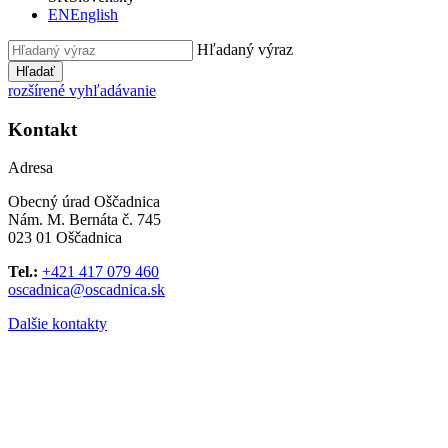
EN
English
Hľadaný výraz
Hľadať
rozšírené vyhľadávanie
Kontakt
Adresa
Obecný úrad Oščadnica
Nám. M. Bernáta č. 745
023 01 Oščadnica
Tel.:
+421 417 079 460
oscadnica@oscadnica.sk
Dalšie kontakty