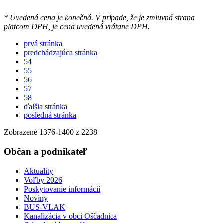
* Uvedená cena je konečná. V prípade, že je zmluvná strana
platcom DPH, je cena uvedená vrátane DPH.
prvá stránka
predchádzajúca stránka
54
55
56
57
58
ďalšia stránka
posledná stránka
Zobrazené
1376
-
1400
z 2238
Občan a podnikateľ
Aktuality
Voľby 2026
Poskytovanie informácií
Noviny
BUS-VLAK
Kanalizácia v obci Oščadnica