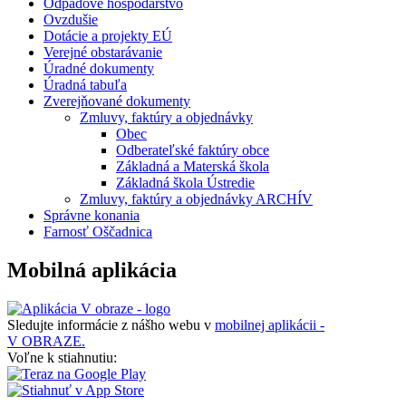
Odpadové hospodárstvo
Ovzdušie
Dotácie a projekty EÚ
Verejné obstarávanie
Úradné dokumenty
Úradná tabuľa
Zverejňované dokumenty
Zmluvy, faktúry a objednávky
Obec
Odberateľské faktúry obce
Základná a Materská škola
Základná škola Ústredie
Zmluvy, faktúry a objednávky ARCHÍV
Správne konania
Farnosť Oščadnica
Mobilná aplikácia
Sledujte informácie z nášho webu v
mobilnej aplikácii -
V OBRAZE.
Voľne k stiahnutiu: