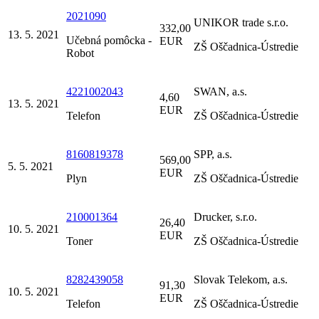
2021090
UNIKOR trade s.r.o.
332,00
13. 5. 2021
Učebná pomôcka -
EUR
ZŠ Oščadnica-Ústredie
Robot
4221002043
SWAN, a.s.
4,60
13. 5. 2021
EUR
Telefon
ZŠ Oščadnica-Ústredie
8160819378
SPP, a.s.
569,00
5. 5. 2021
EUR
Plyn
ZŠ Oščadnica-Ústredie
210001364
Drucker, s.r.o.
26,40
10. 5. 2021
EUR
Toner
ZŠ Oščadnica-Ústredie
8282439058
Slovak Telekom, a.s.
91,30
10. 5. 2021
EUR
Telefon
ZŠ Oščadnica-Ústredie