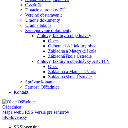
Ovzdušie
Dotácie a projekty EÚ
Verejné obstarávanie
Úradné dokumenty
Úradná tabuľa
Zverejňované dokumenty
Zmluvy, faktúry a objednávky
Obec
Odberateľské faktúry obce
Základná a Materská škola
Základná škola Ústredie
Zmluvy, faktúry a objednávky ARCHÍV
Obec
Základná a Materská škola
Základná škola Ústredie
Správne konania
Farnosť Oščadnica
Kontakt
Oščadnica
Mapa webu
RSS
Verzia pre seniorov
SK
Slovensky
SK
Slovensky