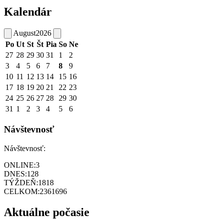
Kalendár
August
2026
Po
Ut
St
Št
Pia
So
Ne
27
28
29
30
31
1
2
3
4
5
6
7
8
9
10
11
12
13
14
15
16
17
18
19
20
21
22
23
24
25
26
27
28
29
30
31
1
2
3
4
5
6
Návštevnosť
Návštevnosť:
ONLINE:
3
DNES:
128
TÝŽDEŇ:
1818
CELKOM:
2361696
Aktuálne počasie