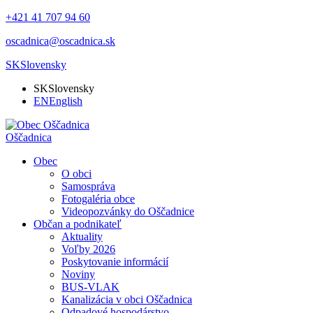
+421 41 707 94 60
oscadnica@oscadnica.sk
SK
Slovensky
SK
Slovensky
EN
English
Oščadnica
Obec
O obci
Samospráva
Fotogaléria obce
Videopozvánky do Oščadnice
Občan a podnikateľ
Aktuality
Voľby 2026
Poskytovanie informácií
Noviny
BUS-VLAK
Kanalizácia v obci Oščadnica
Odpadové hospodárstvo