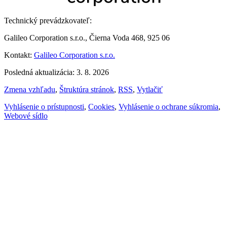
Technický prevádzkovateľ:
Galileo Corporation s.r.o., Čierna Voda 468, 925 06
Kontakt:
Galileo Corporation s.r.o.
Posledná aktualizácia: 3. 8. 2026
Zmena vzhľadu
,
Štruktúra stránok
,
RSS
,
Vytlačiť
Vyhlásenie o prístupnosti
,
Cookies
,
Vyhlásenie o ochrane súkromia
,
Webové sídlo