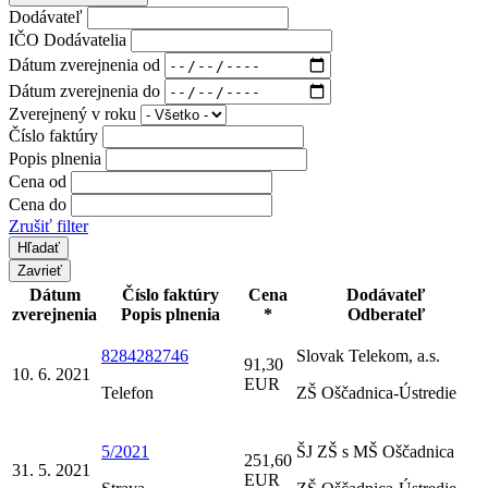
Dodávateľ
IČO Dodávatelia
Dátum zverejnenia od
Dátum zverejnenia do
Zverejnený v roku
Číslo faktúry
Popis plnenia
Cena od
Cena do
Zrušiť filter
Zavrieť
Dátum
Číslo faktúry
Cena
Dodávateľ
zverejnenia
Popis plnenia
*
Odberateľ
8284282746
Slovak Telekom, a.s.
91,30
10. 6. 2021
EUR
Telefon
ZŠ Oščadnica-Ústredie
5/2021
ŠJ ZŠ s MŠ Oščadnica
251,60
31. 5. 2021
EUR