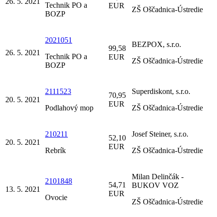
26. 5. 2021
Technik PO a
EUR
ZŠ Oščadnica-Ústredie
BOZP
2021051
BEZPOX, s.r.o.
99,58
26. 5. 2021
Technik PO a
EUR
ZŠ Oščadnica-Ústredie
BOZP
2111523
Superdiskont, s.r.o.
70,95
20. 5. 2021
EUR
Podlahový mop
ZŠ Oščadnica-Ústredie
210211
Josef Steiner, s.r.o.
52,10
20. 5. 2021
EUR
Rebrík
ZŠ Oščadnica-Ústredie
Milan Delinčák -
2101848
54,71
BUKOV VOZ
13. 5. 2021
EUR
Ovocie
ZŠ Oščadnica-Ústredie