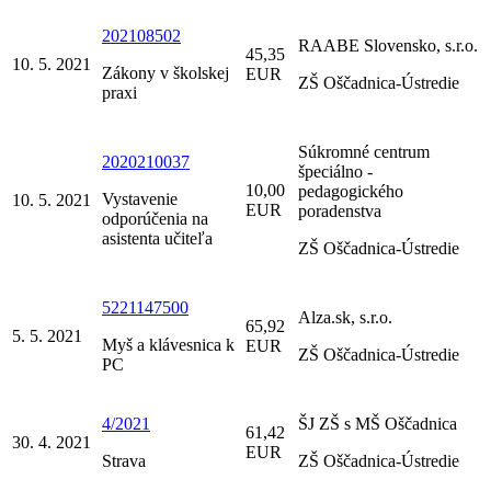
202108502
RAABE Slovensko, s.r.o.
45,35
10. 5. 2021
Zákony v školskej
EUR
ZŠ Oščadnica-Ústredie
praxi
Súkromné centrum
2020210037
špeciálno -
10,00
pedagogického
Vystavenie
10. 5. 2021
EUR
poradenstva
odporúčenia na
asistenta učiteľa
ZŠ Oščadnica-Ústredie
5221147500
Alza.sk, s.r.o.
65,92
5. 5. 2021
Myš a klávesnica k
EUR
ZŠ Oščadnica-Ústredie
PC
4/2021
ŠJ ZŠ s MŠ Oščadnica
61,42
30. 4. 2021
EUR
Strava
ZŠ Oščadnica-Ústredie