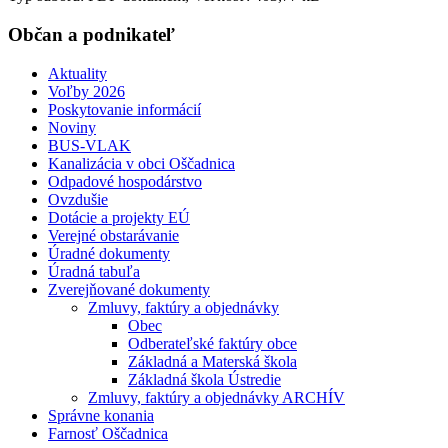
Občan a podnikateľ
Aktuality
Voľby 2026
Poskytovanie informácií
Noviny
BUS-VLAK
Kanalizácia v obci Oščadnica
Odpadové hospodárstvo
Ovzdušie
Dotácie a projekty EÚ
Verejné obstarávanie
Úradné dokumenty
Úradná tabuľa
Zverejňované dokumenty
Zmluvy, faktúry a objednávky
Obec
Odberateľské faktúry obce
Základná a Materská škola
Základná škola Ústredie
Zmluvy, faktúry a objednávky ARCHÍV
Správne konania
Farnosť Oščadnica