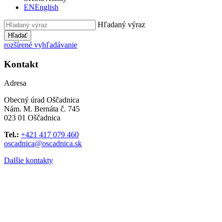
EN
English
Hľadaný výraz
Hľadať
rozšírené vyhľadávanie
Kontakt
Adresa
Obecný úrad Oščadnica
Nám. M. Bernáta č. 745
023 01 Oščadnica
Tel.:
+421 417 079 460
oscadnica@oscadnica.sk
Dalšie kontakty