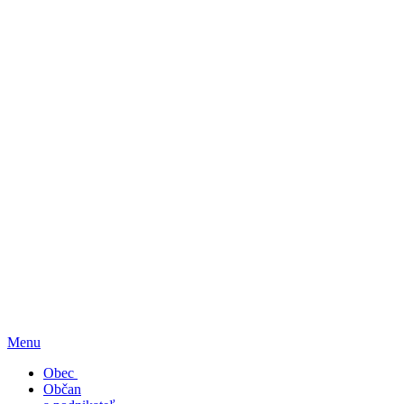
Menu
Obec
Občan