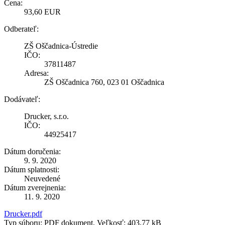
Cena:
93,60 EUR
Odberateľ:
ZŠ Oščadnica-Ústredie
IČO:
37811487
Adresa:
ZŠ Oščadnica 760, 023 01 Oščadnica
Dodávateľ:
Drucker, s.r.o.
IČO:
44925417
Dátum doručenia:
9. 9. 2020
Dátum splatnosti:
Neuvedené
Dátum zverejnenia:
11. 9. 2020
Drucker.pdf
Typ súboru: PDF dokument, Veľkosť: 403,77 kB