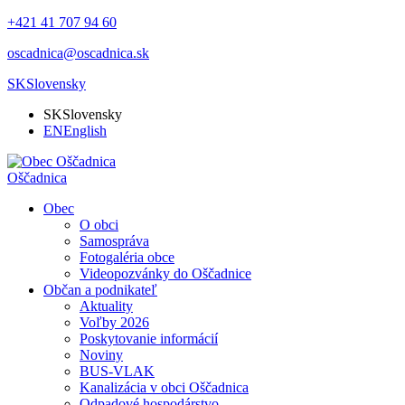
+421 41 707 94 60
oscadnica@oscadnica.sk
SK
Slovensky
SK
Slovensky
EN
English
Oščadnica
Obec
O obci
Samospráva
Fotogaléria obce
Videopozvánky do Oščadnice
Občan a podnikateľ
Aktuality
Voľby 2026
Poskytovanie informácií
Noviny
BUS-VLAK
Kanalizácia v obci Oščadnica
Odpadové hospodárstvo