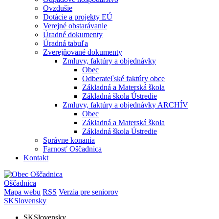
Ovzdušie
Dotácie a projekty EÚ
Verejné obstarávanie
Úradné dokumenty
Úradná tabuľa
Zverejňované dokumenty
Zmluvy, faktúry a objednávky
Obec
Odberateľské faktúry obce
Základná a Materská škola
Základná škola Ústredie
Zmluvy, faktúry a objednávky ARCHÍV
Obec
Základná a Materská škola
Základná škola Ústredie
Správne konania
Farnosť Oščadnica
Kontakt
Oščadnica
Mapa webu
RSS
Verzia pre seniorov
SK
Slovensky
SK
Slovensky