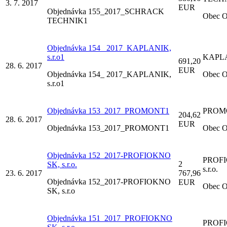
3. 7. 2017
EUR
Objednávka 155_2017_SCHRACK
Obec O
TECHNIK1
Objednávka 154_ 2017_KAPLANIK,
s.r.o1
KAPLAN
691,20
28. 6. 2017
EUR
Objednávka 154_ 2017_KAPLANIK,
Obec O
s.r.o1
Objednávka 153_2017_PROMONT1
PROMO
204,62
28. 6. 2017
EUR
Objednávka 153_2017_PROMONT1
Obec O
Objednávka 152_2017-PROFIOKNO
PROFI
2
SK, s.r.o.
s.r.o.
23. 6. 2017
767,96
Objednávka 152_2017-PROFIOKNO
EUR
Obec O
SK, s.r.o
Objednávka 151_2017_PROFIOKNO
PROFI