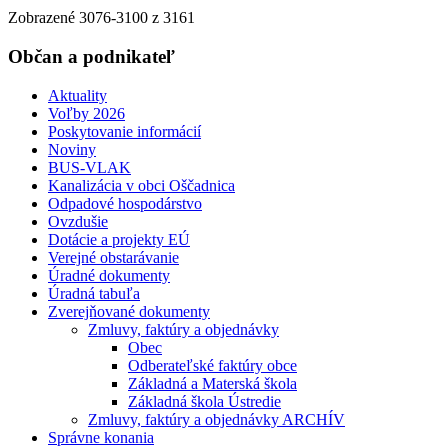
Zobrazené
3076
-
3100
z 3161
Občan a podnikateľ
Aktuality
Voľby 2026
Poskytovanie informácií
Noviny
BUS-VLAK
Kanalizácia v obci Oščadnica
Odpadové hospodárstvo
Ovzdušie
Dotácie a projekty EÚ
Verejné obstarávanie
Úradné dokumenty
Úradná tabuľa
Zverejňované dokumenty
Zmluvy, faktúry a objednávky
Obec
Odberateľské faktúry obce
Základná a Materská škola
Základná škola Ústredie
Zmluvy, faktúry a objednávky ARCHÍV
Správne konania