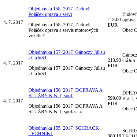
Objednávka 158_2017_Ľudovít
Poláček oprava a servi
Ľudoví
118,00
oprava
4. 7. 2017
Objednávka 158_2017_Ľudovít
EUR
Poláček oprava a servis motorových
Obec O
vozidiel1
Objednávka 157_2017_Gánoczy Júlisu
Gánoczy
- GáJuS1
213,90
GáJuS
4. 7. 2017
EUR
Objednávka 157_2017_Gánoczy Júlisu
Obec O
- GáJuS1
Objednávka 156_2017_DOPRAVA A
DPRAV
SLUŽBY K & T, spol.
599,00
K a T, s
4. 7. 2017
EUR
Objednávka 156_2017_DOPRAVA A
Obec O
SLUŽBY K & T, spol. s r.o
Objednávka 155_2017_SCHRACK
SCHR
TECHNIK1
380,16
TECHNI