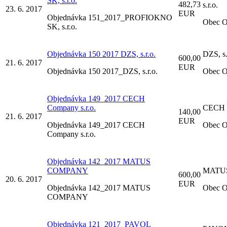
SK, s.r.o.
482,73
s.r.o.
23. 6. 2017
EUR
Objednávka 151_2017_PROFIOKNO
Obec O
SK, s.r.o.
Objednávka 150 2017 DZS, s.r.o.
DZS, s.
600,00
21. 6. 2017
EUR
Objednávka 150 2017_DZS, s.r.o.
Obec O
Objednávka 149_2017 CECH
Company s.r.o.
CECH C
140,00
21. 6. 2017
EUR
Objednávka 149_2017 CECH
Obec O
Company s.r.o.
Objednávka 142_2017 MATUS
COMPANY
MATU
600,00
20. 6. 2017
EUR
Objednávka 142_2017 MATUS
Obec O
COMPANY
Objednávka 121_2017_PAVOL