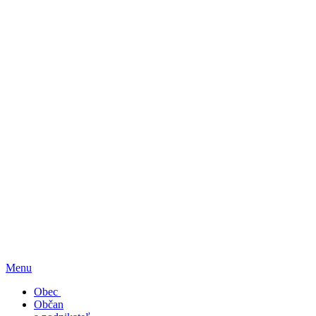
Menu
Obec
Občan