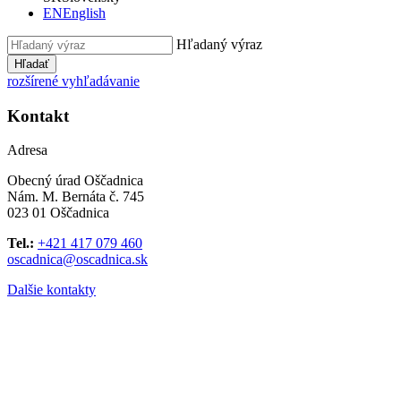
EN
English
Hľadaný výraz
Hľadať
rozšírené vyhľadávanie
Kontakt
Adresa
Obecný úrad Oščadnica
Nám. M. Bernáta č. 745
023 01 Oščadnica
Tel.:
+421 417 079 460
oscadnica@oscadnica.sk
Dalšie kontakty