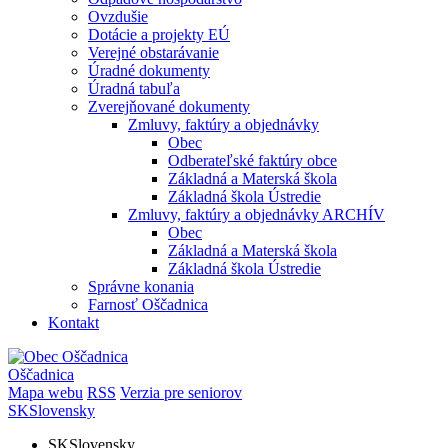
Ovzdušie
Dotácie a projekty EÚ
Verejné obstarávanie
Úradné dokumenty
Úradná tabuľa
Zverejňované dokumenty
Zmluvy, faktúry a objednávky
Obec
Odberateľské faktúry obce
Základná a Materská škola
Základná škola Ústredie
Zmluvy, faktúry a objednávky ARCHÍV
Obec
Základná a Materská škola
Základná škola Ústredie
Správne konania
Farnosť Oščadnica
Kontakt
Oščadnica
Mapa webu
RSS
Verzia pre seniorov
SK
Slovensky
SK
Slovensky