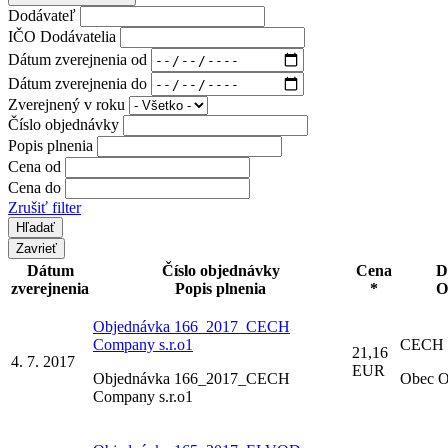
Dodávateľ
IČO Dodávatelia
Dátum zverejnenia od
Dátum zverejnenia do
Zverejnený v roku
Číslo objednávky
Popis plnenia
Cena od
Cena do
Zrušiť filter
Zavrieť
Dátum
Číslo objednávky
Cena
D
zverejnenia
Popis plnenia
*
O
Objednávka 166_2017_CECH
Company s.r.o1
CECH C
21,16
4. 7. 2017
EUR
Objednávka 166_2017_CECH
Obec O
Company s.r.o1