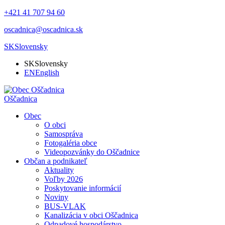
+421 41 707 94 60
oscadnica@oscadnica.sk
SK
Slovensky
SK
Slovensky
EN
English
Oščadnica
Obec
O obci
Samospráva
Fotogaléria obce
Videopozvánky do Oščadnice
Občan a podnikateľ
Aktuality
Voľby 2026
Poskytovanie informácií
Noviny
BUS-VLAK
Kanalizácia v obci Oščadnica
Odpadové hospodárstvo