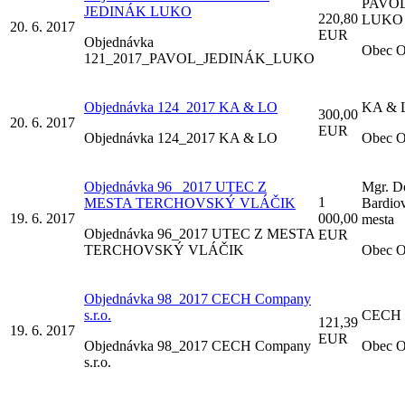
PAVOL
JEDINÁK LUKO
220,80
LUKO
20. 6. 2017
EUR
Objednávka
Obec O
121_2017_PAVOL_JEDINÁK_LUKO
Objednávka 124_2017 KA & LO
KA & 
300,00
20. 6. 2017
EUR
Objednávka 124_2017 KA & LO
Obec O
Objednávka 96_ 2017 UTEC Z
Mgr. D
1
MESTA TERCHOVSKÝ VLÁČIK
Bardiov
19. 6. 2017
000,00
mesta
Objednávka 96_2017 UTEC Z MESTA
EUR
TERCHOVSKÝ VLÁČIK
Obec O
Objednávka 98_2017 CECH Company
s.r.o.
CECH C
121,39
19. 6. 2017
EUR
Objednávka 98_2017 CECH Company
Obec O
s.r.o.