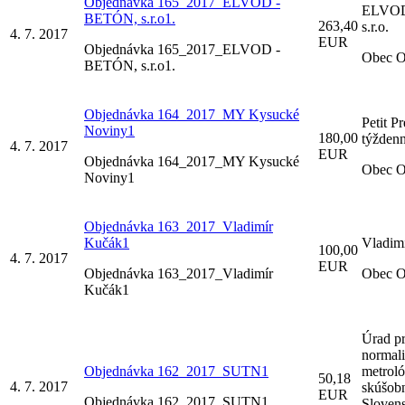
Objednávka 165_2017_ELVOD -
ELVOD
BETÓN, s.r.o1.
263,40
s.r.o.
4. 7. 2017
EUR
Objednávka 165_2017_ELVOD -
Obec O
BETÓN, s.r.o1.
Objednávka 164_2017_MY Kysucké
Petit Pr
Noviny1
180,00
týždenn
4. 7. 2017
EUR
Objednávka 164_2017_MY Kysucké
Obec O
Noviny1
Objednávka 163_2017_Vladimír
Kučák1
Vladim
100,00
4. 7. 2017
EUR
Objednávka 163_2017_Vladimír
Obec O
Kučák1
Úrad p
normali
Objednávka 162_2017_SUTN1
metroló
50,18
4. 7. 2017
skúšob
EUR
Objednávka 162_2017_SUTN1
Slovens