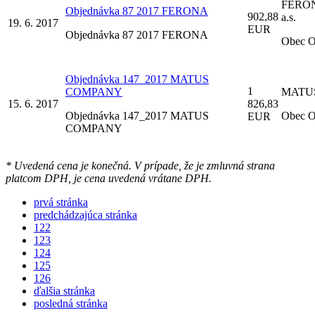
FERONA
Objednávka 87 2017 FERONA
902,88
a.s.
19. 6. 2017
EUR
Objednávka 87 2017 FERONA
Obec O
Objednávka 147_2017 MATUS
1
COMPANY
MATU
15. 6. 2017
826,83
Objednávka 147_2017 MATUS
Obec O
EUR
COMPANY
* Uvedená cena je konečná. V prípade, že je zmluvná strana
platcom DPH, je cena uvedená vrátane DPH.
prvá stránka
predchádzajúca stránka
122
123
124
125
126
ďalšia stránka
posledná stránka