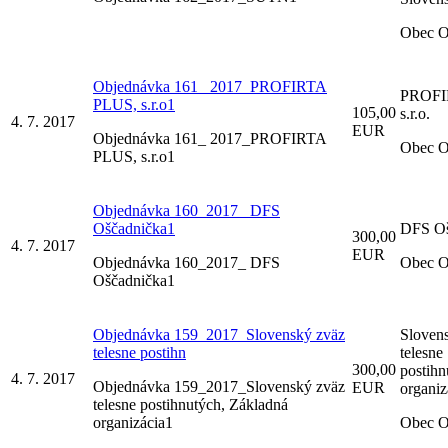
Obec O
Objednávka 161_ 2017_PROFIRTA
PROFI
PLUS, s.r.o1
105,00
s.r.o.
4. 7. 2017
EUR
Objednávka 161_ 2017_PROFIRTA
Obec O
PLUS, s.r.o1
Objednávka 160_2017_ DFS
Oščadnička1
DFS Oš
300,00
4. 7. 2017
EUR
Objednávka 160_2017_ DFS
Obec O
Oščadnička1
Objednávka 159_2017_Slovenský zväz
Sloven
telesne postihn
telesne
300,00
postihn
4. 7. 2017
Objednávka 159_2017_Slovenský zväz
EUR
organiz
telesne postihnutých, Základná
organizácia1
Obec O