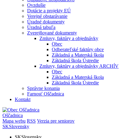
Ovzdušie
Dotácie a projekty EÚ
Verejné obstarávanie
Úradné dokumenty
Úradná tabuľa
Zverejňované dokumenty
Zmluvy, faktúry a objednávky
Obec
Odberateľské faktúry obce
Základná a Materská škola
Základná škola Ústredie
Zmluvy, faktúry a objednávky ARCHÍV
Obec
Základná a Materská škola
Základná škola Ústredie
Správne konania
Farnosť Oščadnica
Kontakt
Oščadnica
Mapa webu
RSS
Verzia pre seniorov
SK
Slovensky
SK
Slovensky