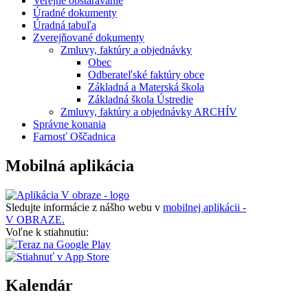
Verejné obstarávanie
Úradné dokumenty
Úradná tabuľa
Zverejňované dokumenty
Zmluvy, faktúry a objednávky
Obec
Odberateľské faktúry obce
Základná a Materská škola
Základná škola Ústredie
Zmluvy, faktúry a objednávky ARCHÍV
Správne konania
Farnosť Oščadnica
Mobilná aplikácia
Sledujte informácie z nášho webu v
mobilnej aplikácii -
V OBRAZE.
Voľne k stiahnutiu:
Kalendár