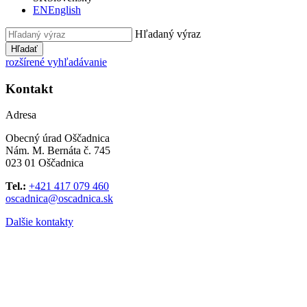
EN
English
Hľadaný výraz
Hľadať
rozšírené vyhľadávanie
Kontakt
Adresa
Obecný úrad Oščadnica
Nám. M. Bernáta č. 745
023 01 Oščadnica
Tel.:
+421 417 079 460
oscadnica@oscadnica.sk
Dalšie kontakty