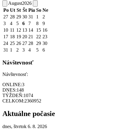
August
2026
Po
Ut
St
Št
Pia
So
Ne
27
28
29
30
31
1
2
3
4
5
6
7
8
9
10
11
12
13
14
15
16
17
18
19
20
21
22
23
24
25
26
27
28
29
30
31
1
2
3
4
5
6
Návštevnosť
Návštevnosť:
ONLINE:
3
DNES:
148
TÝŽDEŇ:
1074
CELKOM:
2360952
Aktuálne počasie
dnes, štvrtok 6. 8. 2026