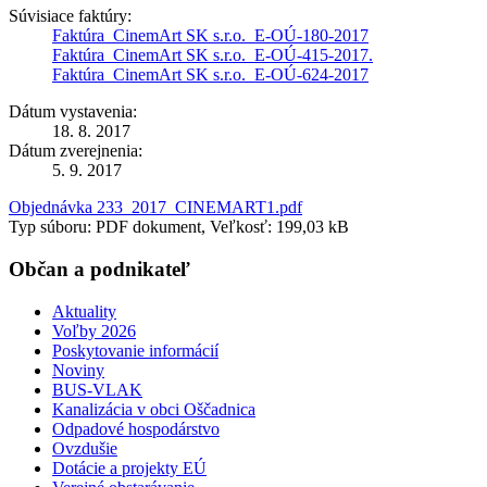
Súvisiace faktúry:
Faktúra_CinemArt SK s.r.o._E-OÚ-180-2017
Faktúra_CinemArt SK s.r.o._E-OÚ-415-2017.
Faktúra_CinemArt SK s.r.o._E-OÚ-624-2017
Dátum vystavenia:
18. 8. 2017
Dátum zverejnenia:
5. 9. 2017
Objednávka 233_2017_CINEMART1.pdf
Typ súboru: PDF dokument, Veľkosť: 199,03 kB
Občan a podnikateľ
Aktuality
Voľby 2026
Poskytovanie informácií
Noviny
BUS-VLAK
Kanalizácia v obci Oščadnica
Odpadové hospodárstvo
Ovzdušie
Dotácie a projekty EÚ