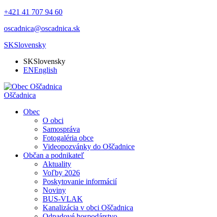
+421 41 707 94 60
oscadnica@oscadnica.sk
SK
Slovensky
SK
Slovensky
EN
English
Oščadnica
Obec
O obci
Samospráva
Fotogaléria obce
Videopozvánky do Oščadnice
Občan a podnikateľ
Aktuality
Voľby 2026
Poskytovanie informácií
Noviny
BUS-VLAK
Kanalizácia v obci Oščadnica
Odpadové hospodárstvo