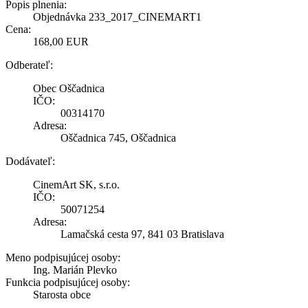
Popis plnenia:
Objednávka 233_2017_CINEMART1
Cena:
168,00 EUR
Odberateľ:
Obec Oščadnica
IČO:
00314170
Adresa:
Oščadnica 745, Oščadnica
Dodávateľ:
CinemArt SK, s.r.o.
IČO:
50071254
Adresa:
Lamačská cesta 97, 841 03 Bratislava
Meno podpisujúcej osoby:
Ing. Marián Plevko
Funkcia podpisujúcej osoby:
Starosta obce