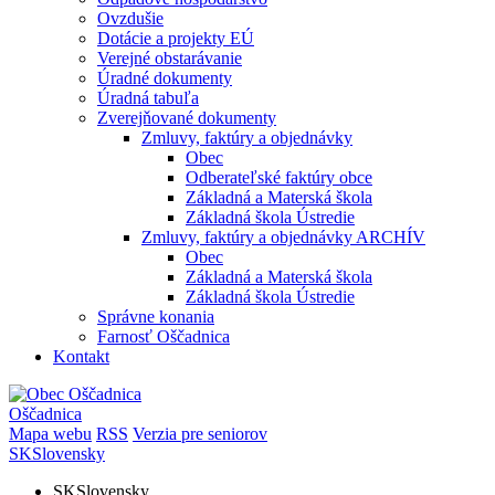
Ovzdušie
Dotácie a projekty EÚ
Verejné obstarávanie
Úradné dokumenty
Úradná tabuľa
Zverejňované dokumenty
Zmluvy, faktúry a objednávky
Obec
Odberateľské faktúry obce
Základná a Materská škola
Základná škola Ústredie
Zmluvy, faktúry a objednávky ARCHÍV
Obec
Základná a Materská škola
Základná škola Ústredie
Správne konania
Farnosť Oščadnica
Kontakt
Oščadnica
Mapa webu
RSS
Verzia pre seniorov
SK
Slovensky
SK
Slovensky