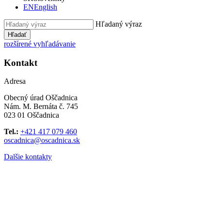
EN
English
Hľadaný výraz
Hľadať
rozšírené vyhľadávanie
Kontakt
Adresa
Obecný úrad Oščadnica
Nám. M. Bernáta č. 745
023 01 Oščadnica
Tel.:
+421 417 079 460
oscadnica@oscadnica.sk
Dalšie kontakty