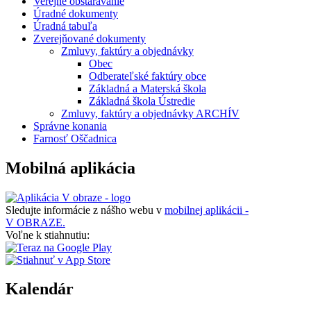
Verejné obstarávanie
Úradné dokumenty
Úradná tabuľa
Zverejňované dokumenty
Zmluvy, faktúry a objednávky
Obec
Odberateľské faktúry obce
Základná a Materská škola
Základná škola Ústredie
Zmluvy, faktúry a objednávky ARCHÍV
Správne konania
Farnosť Oščadnica
Mobilná aplikácia
Sledujte informácie z nášho webu v
mobilnej aplikácii -
V OBRAZE.
Voľne k stiahnutiu:
Kalendár