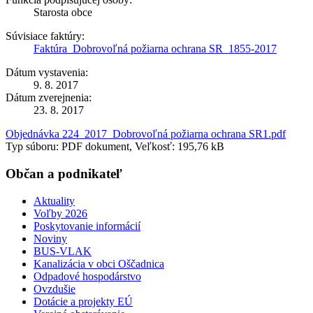
Starosta obce
Súvisiace faktúry:
Faktúra_Dobrovoľná požiarna ochrana SR_1855-2017
Dátum vystavenia:
9. 8. 2017
Dátum zverejnenia:
23. 8. 2017
Objednávka 224_2017_Dobrovoľná požiarna ochrana SR1.pdf
Typ súboru: PDF dokument, Veľkosť: 195,76 kB
Občan a podnikateľ
Aktuality
Voľby 2026
Poskytovanie informácií
Noviny
BUS-VLAK
Kanalizácia v obci Oščadnica
Odpadové hospodárstvo
Ovzdušie
Dotácie a projekty EÚ