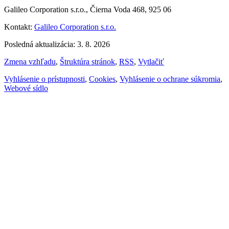
Galileo Corporation s.r.o., Čierna Voda 468, 925 06
Kontakt:
Galileo Corporation s.r.o.
Posledná aktualizácia: 3. 8. 2026
Zmena vzhľadu
,
Štruktúra stránok
,
RSS
,
Vytlačiť
Vyhlásenie o prístupnosti
,
Cookies
,
Vyhlásenie o ochrane súkromia
,
Webové sídlo