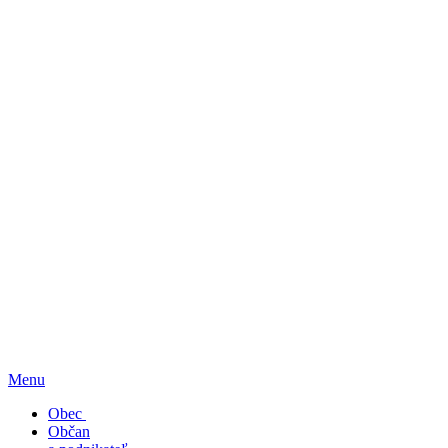
Menu
Obec
Občan