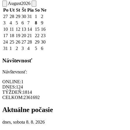
August
2026
Po
Ut
St
Št
Pia
So
Ne
27
28
29
30
31
1
2
3
4
5
6
7
8
9
10
11
12
13
14
15
16
17
18
19
20
21
22
23
24
25
26
27
28
29
30
31
1
2
3
4
5
6
Návštevnosť
Návštevnosť:
ONLINE:
1
DNES:
124
TÝŽDEŇ:
1814
CELKOM:
2361692
Aktuálne počasie
dnes, sobota 8. 8. 2026