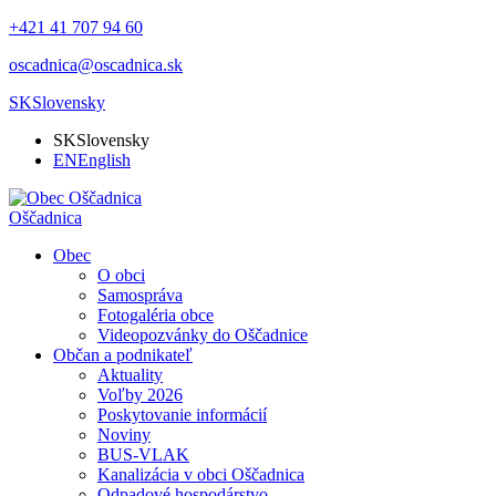
+421 41 707 94 60
oscadnica@oscadnica.sk
SK
Slovensky
SK
Slovensky
EN
English
Oščadnica
Obec
O obci
Samospráva
Fotogaléria obce
Videopozvánky do Oščadnice
Občan a podnikateľ
Aktuality
Voľby 2026
Poskytovanie informácií
Noviny
BUS-VLAK
Kanalizácia v obci Oščadnica
Odpadové hospodárstvo