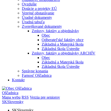
Ovzdušie
Dotácie a projekty EÚ
Verejné obstarávanie
Úradné dokumenty
Úradná tabuľa
Zverejňované dokumenty
Zmluvy, faktúry a objednávky
Obec
Odberateľské faktúry obce
Základná a Materská škola
Základná škola Ústredie
Zmluvy, faktúry a objednávky ARCHÍV
Obec
Základná a Materská škola
Základná škola Ústredie
Správne konania
Farnosť Oščadnica
Kontakt
Oščadnica
Mapa webu
RSS
Verzia pre seniorov
SK
Slovensky
SK
Slovensky