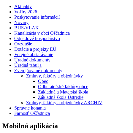
Aktuality
Voľby 2026
Poskytovanie informácií
Noviny
BUS-VLAK
Kanalizácia v obci Oščadnica
Odpadové hospodárstvo
Ovzdušie
Dotácie a projekty EÚ
Verejné obstarávanie
Úradné dokumenty
Úradná tabuľa
Zverejňované dokumenty
Zmluvy, faktúry a objednávky
Obec
Odberateľské faktúry obce
Základná a Materská škola
Základná škola Ústredie
Zmluvy, faktúry a objednávky ARCHÍV
Správne konania
Farnosť Oščadnica
Mobilná aplikácia