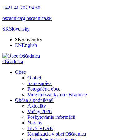
+421 41 707 94 60
oscadnica@oscadnica.sk
SK
Slovensky
SK
Slovensky
EN
English
Oščadnica
Obec
O obci
Samospráva
Fotogaléria obce
Videopozvánky do Oščadnice
Občan a podnikateľ
Aktuality
Voľby 2026
Poskytovanie informácií
Noviny
BUS-VLAK
Kanalizácia v obci Oščadnica
Odpadové hospodárstvo