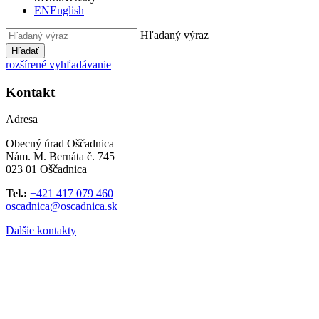
EN
English
Hľadaný výraz
Hľadať
rozšírené vyhľadávanie
Kontakt
Adresa
Obecný úrad Oščadnica
Nám. M. Bernáta č. 745
023 01 Oščadnica
Tel.:
+421 417 079 460
oscadnica@oscadnica.sk
Dalšie kontakty