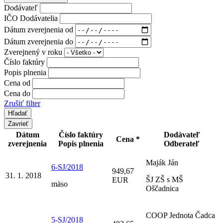
Dodávateľ
IČO Dodávatelia
Dátum zverejnenia od
Dátum zverejnenia do
Zverejnený v roku
Číslo faktúry
Popis plnenia
Cena od
Cena do
Zrušiť filter
Zavrieť
Dátum
Číslo faktúry
Dodávateľ
Cena *
zverejnenia
Popis plnenia
Odberateľ
Maják Ján
6-SJ/2018
949,67
31. 1. 2018
ŠJ ZŠ s MŠ
EUR
mäso
Oščadnica
COOP Jednota Čadca
5-SJ/2018