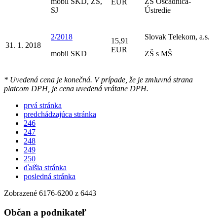
mobil SKD, ZS,
ZŠ Oščadnica-
EUR
SJ
Ústredie
2/2018
Slovak Telekom, a.s.
15,91
31. 1. 2018
EUR
mobil SKD
ZŠ s MŠ
* Uvedená cena je konečná. V prípade, že je zmluvná strana
platcom DPH, je cena uvedená vrátane DPH.
prvá stránka
predchádzajúca stránka
246
247
248
249
250
ďalšia stránka
posledná stránka
Zobrazené
6176
-
6200
z 6443
Občan a podnikateľ