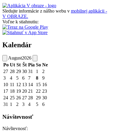
Sledujte informácie z nášho webu v
mobilnej aplikácii -
V OBRAZE.
Voľne k stiahnutiu:
Kalendár
August
2026
Po
Ut
St
Št
Pia
So
Ne
27
28
29
30
31
1
2
3
4
5
6
7
8
9
10
11
12
13
14
15
16
17
18
19
20
21
22
23
24
25
26
27
28
29
30
31
1
2
3
4
5
6
Návštevnosť
Návštevnosť: