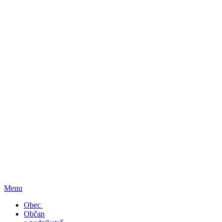
Menu
Obec
Občan