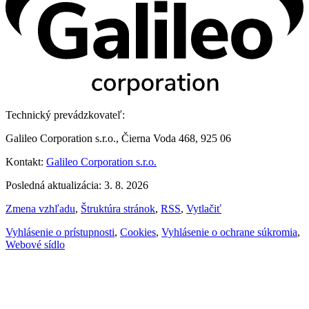
Technický prevádzkovateľ:
Galileo Corporation s.r.o., Čierna Voda 468, 925 06
Kontakt:
Galileo Corporation s.r.o.
Posledná aktualizácia: 3. 8. 2026
Zmena vzhľadu
,
Štruktúra stránok
,
RSS
,
Vytlačiť
Vyhlásenie o prístupnosti
,
Cookies
,
Vyhlásenie o ochrane súkromia
,
Webové sídlo