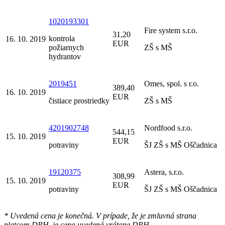
1020193301
Fire system s.r.o.
31,20
kontrola
16. 10. 2019
EUR
požiarnych
ZŠ s MŠ
hydrantov
2019451
Omes, spol. s r.o.
389,40
16. 10. 2019
EUR
čistiace prostriedky
ZŠ s MŠ
4201902748
Nordfood s.r.o.
544,15
15. 10. 2019
EUR
potraviny
ŠJ ZŠ s MŠ Oščadnica
19120375
Astera, s.r.o.
308,99
15. 10. 2019
EUR
potraviny
ŠJ ZŠ s MŠ Oščadnica
* Uvedená cena je konečná. V prípade, že je zmluvná strana
platcom DPH, je cena uvedená vrátane DPH.