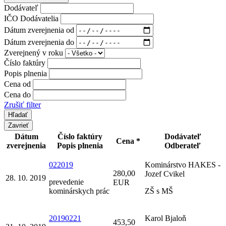
Dodávateľ
IČO Dodávatelia
Dátum zverejnenia od
Dátum zverejnenia do
Zverejnený v roku
Číslo faktúry
Popis plnenia
Cena od
Cena do
Zrušiť filter
Zavrieť
Dátum
Číslo faktúry
Dodávateľ
Cena *
zverejnenia
Popis plnenia
Odberateľ
022019
Kominárstvo HAKES -
280,00
Jozef Cvikel
28. 10. 2019
prevedenie
EUR
kominárskych prác
ZŠ s MŠ
20190221
Karol Bjaloň
453,50