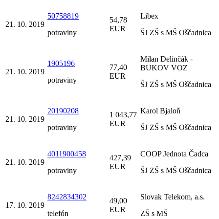
50758819
Libex
54,78
21. 10. 2019
EUR
potraviny
ŠJ ZŠ s MŠ Oščadnica
Milan Delinčák -
1905196
77,40
BUKOV VOZ
21. 10. 2019
EUR
potraviny
ŠJ ZŠ s MŠ Oščadnica
20190208
Karol Bjaloň
1 043,77
21. 10. 2019
EUR
potraviny
ŠJ ZŠ s MŠ Oščadnica
4011900458
COOP Jednota Čadca
427,39
21. 10. 2019
EUR
potraviny
ŠJ ZŠ s MŠ Oščadnica
8242834302
Slovak Telekom, a.s.
49,00
17. 10. 2019
EUR
telefón
ZŠ s MŠ