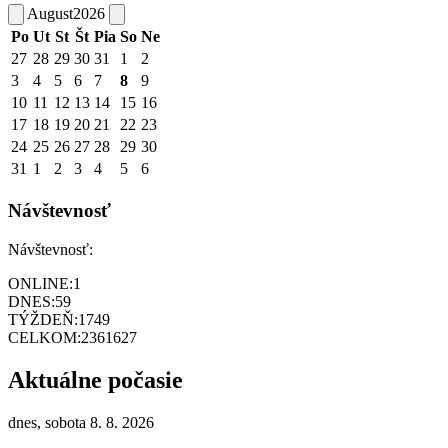
August
2026
Po
Ut
St
Št
Pia
So
Ne
27
28
29
30
31
1
2
3
4
5
6
7
8
9
10
11
12
13
14
15
16
17
18
19
20
21
22
23
24
25
26
27
28
29
30
31
1
2
3
4
5
6
Návštevnosť
Návštevnosť:
ONLINE:
1
DNES:
59
TÝŽDEŇ:
1749
CELKOM:
2361627
Aktuálne počasie
dnes, sobota 8. 8. 2026