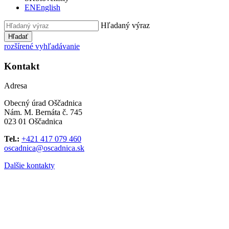
EN
English
Hľadaný výraz
Hľadať
rozšírené vyhľadávanie
Kontakt
Adresa
Obecný úrad Oščadnica
Nám. M. Bernáta č. 745
023 01 Oščadnica
Tel.:
+421 417 079 460
oscadnica@oscadnica.sk
Dalšie kontakty