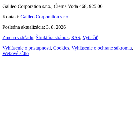
Galileo Corporation s.r.o., Čierna Voda 468, 925 06
Kontakt:
Galileo Corporation s.r.o.
Posledná aktualizácia: 3. 8. 2026
Zmena vzhľadu
,
Štruktúra stránok
,
RSS
,
Vytlačiť
Vyhlásenie o prístupnosti
,
Cookies
,
Vyhlásenie o ochrane súkromia
,
Webové sídlo