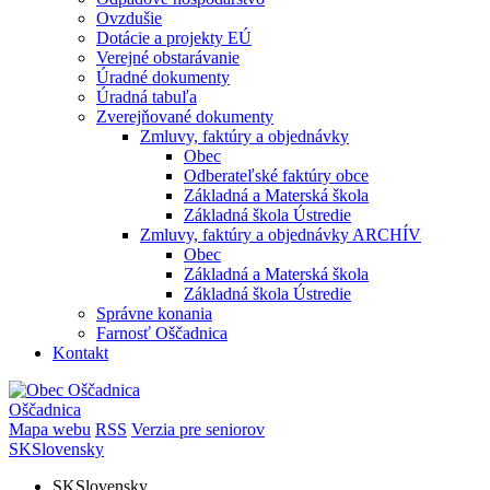
Ovzdušie
Dotácie a projekty EÚ
Verejné obstarávanie
Úradné dokumenty
Úradná tabuľa
Zverejňované dokumenty
Zmluvy, faktúry a objednávky
Obec
Odberateľské faktúry obce
Základná a Materská škola
Základná škola Ústredie
Zmluvy, faktúry a objednávky ARCHÍV
Obec
Základná a Materská škola
Základná škola Ústredie
Správne konania
Farnosť Oščadnica
Kontakt
Oščadnica
Mapa webu
RSS
Verzia pre seniorov
SK
Slovensky
SK
Slovensky