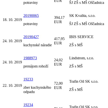
EUR
potraviny
ŠJ ZŠ s MŠ Oščadnica
20190065
SK Kvalita, s.r.o.
394,17
18. 10. 2019
EUR
potraviny
ŠJ ZŠ s MŠ Oščadnica
20190427
IBIS SERVICE
417,95
24. 10. 2019
EUR
kuchynské náradie
ZŠ s MŠ
1988973
Lindstrom, s.r.o.
24,02
24. 10. 2019
EUR
prenájom rohoží
ZŠ s MŠ
19233
Trafin Oil SK s.r.o.
72,00
22. 10. 2019
zber kuchynského
EUR
ZŠ s MŠ
odpadu
19234
Trafin Oil SK s.r.o.