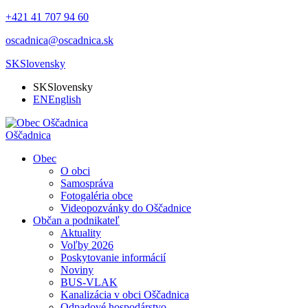
+421 41 707 94 60
oscadnica@oscadnica.sk
SK
Slovensky
SK
Slovensky
EN
English
Oščadnica
Obec
O obci
Samospráva
Fotogaléria obce
Videopozvánky do Oščadnice
Občan a podnikateľ
Aktuality
Voľby 2026
Poskytovanie informácií
Noviny
BUS-VLAK
Kanalizácia v obci Oščadnica
Odpadové hospodárstvo