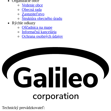
Organizácie obce
Vedenie obce
Obecná rada
Zastupiteľstvo
Štruktúra obecného úradu
Rýchle odkazy
Oščadnica na mape
Informačná kancelária
Ochrana osobných údajov
Technický prevádzkovateľ: