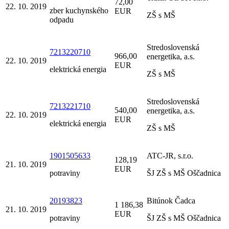
72,00
22. 10. 2019
zber kuchynského
EUR
ZŠ s MŠ
odpadu
Stredoslovenská
7213220710
966,00
energetika, a.s.
22. 10. 2019
EUR
elektrická energia
ZŠ s MŠ
Stredoslovenská
7213221710
540,00
energetika, a.s.
22. 10. 2019
EUR
elektrická energia
ZŠ s MŠ
1901505633
ATC-JR, s.r.o.
128,19
21. 10. 2019
EUR
potraviny
ŠJ ZŠ s MŠ Oščadnica
20193823
Bitúnok Čadca
1 186,38
21. 10. 2019
EUR
potraviny
ŠJ ZŠ s MŠ Oščadnica