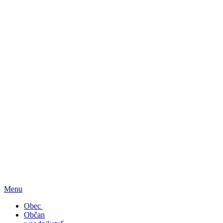
Menu
Obec
Občan