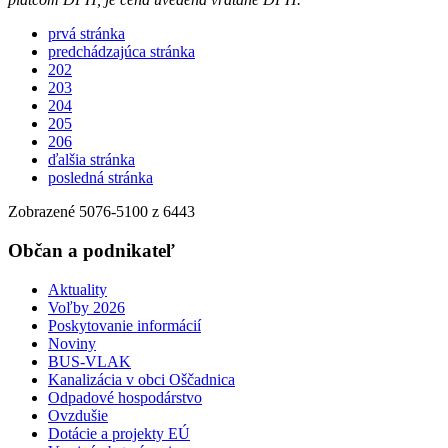
prvá stránka
predchádzajúca stránka
202
203
204
205
206
ďalšia stránka
posledná stránka
Zobrazené
5076
-
5100
z 6443
Občan a podnikateľ
Aktuality
Voľby 2026
Poskytovanie informácií
Noviny
BUS-VLAK
Kanalizácia v obci Oščadnica
Odpadové hospodárstvo
Ovzdušie
Dotácie a projekty EÚ