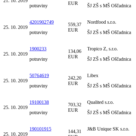
21. 10. 2019
EUR
potraviny
ŠJ ZŠ s MŠ Oščadnica
4201902749
Nordfood s.r.o.
559,37
25. 10. 2019
EUR
potraviny
ŠJ ZŠ s MŠ Oščadnica
1900233
Tropico Z, s.r.o.
134,06
25. 10. 2019
EUR
potraviny
ŠJ ZŠ s MŠ Oščadnica
50764619
Libex
242,20
25. 10. 2019
EUR
potraviny
ŠJ ZŠ s MŠ Oščadnica
19100138
Qualited s.r.o.
703,32
25. 10. 2019
EUR
potraviny
ŠJ ZŠ s MŠ Oščadnica
190101915
J&B Unique SK s.r.o.
144,31
25. 10. 2019