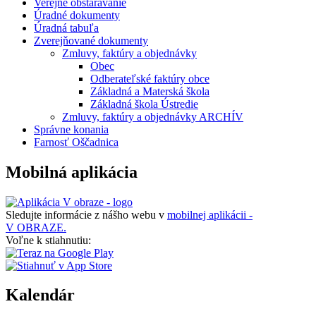
Verejné obstarávanie
Úradné dokumenty
Úradná tabuľa
Zverejňované dokumenty
Zmluvy, faktúry a objednávky
Obec
Odberateľské faktúry obce
Základná a Materská škola
Základná škola Ústredie
Zmluvy, faktúry a objednávky ARCHÍV
Správne konania
Farnosť Oščadnica
Mobilná aplikácia
Sledujte informácie z nášho webu v
mobilnej aplikácii -
V OBRAZE.
Voľne k stiahnutiu:
Kalendár