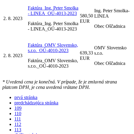
Faktúra_Ing. Peter Smolka
Ing. Peter Smolka-
- LINEA_OÚ-4013-2023
580,50
LINEA
2. 8. 2023
EUR
Faktúra_Ing. Peter Smolka
Obec Oščadnica
- LINEA_OÚ-4013-2023
Faktúra_OMV Slovensko,
OMV Slovensko
s.r.o._OÚ-4010-2023
639,33
s.r.o.
2. 8. 2023
EUR
Faktúra_OMV Slovensko,
Obec Oščadnica
s.r.o._OÚ-4010-2023
* Uvedená cena je konečná. V prípade, že je zmluvná strana
platcom DPH, je cena uvedená vrátane DPH.
prvá stránka
predchádzajúca stránka
109
110
111
112
113