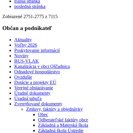
ďalšia stránka
posledná stránka
Zobrazené
2751
-
2775
z 7115
Občan a podnikateľ
Aktuality
Voľby 2026
Poskytovanie informácií
Noviny
BUS-VLAK
Kanalizácia v obci Oščadnica
Odpadové hospodárstvo
Ovzdušie
Dotácie a projekty EÚ
Verejné obstarávanie
Úradné dokumenty
Úradná tabuľa
Zverejňované dokumenty
Zmluvy, faktúry a objednávky
Obec
Odberateľské faktúry obce
Základná a Materská škola
Základná škola Ústredie