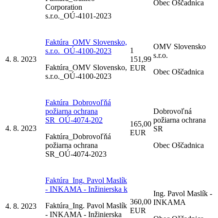
Obec Oščadnica
Corporation
s.r.o._OÚ-4101-2023
Faktúra_OMV Slovensko,
OMV Slovensko
1
s.r.o._OÚ-4100-2023
s.r.o.
4. 8. 2023
151,99
Faktúra_OMV Slovensko,
EUR
Obec Oščadnica
s.r.o._OÚ-4100-2023
Faktúra_Dobrovoľňá
požiarna ochrana
Dobrovoľná
SR_OÚ-4074-202
požiarna ochrana
165,00
4. 8. 2023
SR
EUR
Faktúra_Dobrovoľňá
požiarna ochrana
Obec Oščadnica
SR_OÚ-4074-2023
Faktúra_Ing. Pavol Maslík
- INKAMA - Inžinierska k
Ing. Pavol Maslík -
360,00
INKAMA
Faktúra_Ing. Pavol Maslík
4. 8. 2023
EUR
- INKAMA - Inžinierska