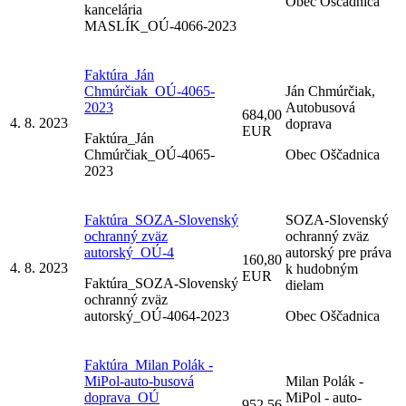
Obec Oščadnica
kancelária
MASLÍK_OÚ-4066-2023
Faktúra_Ján
Chmúrčiak_OÚ-4065-
Ján Chmúrčiak,
2023
Autobusová
684,00
4. 8. 2023
doprava
EUR
Faktúra_Ján
Chmúrčiak_OÚ-4065-
Obec Oščadnica
2023
Faktúra_SOZA-Slovenský
SOZA-Slovenský
ochranný zväz
ochranný zväz
autorský_OÚ-4
autorský pre práva
160,80
4. 8. 2023
k hudobným
EUR
Faktúra_SOZA-Slovenský
dielam
ochranný zväz
autorský_OÚ-4064-2023
Obec Oščadnica
Faktúra_Milan Polák -
MiPol-auto-busová
Milan Polák -
doprava_OÚ
MiPol - auto-
952,56