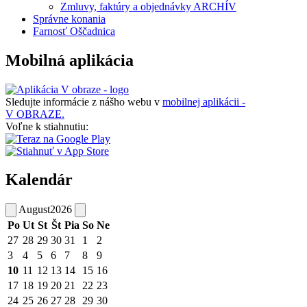
Zmluvy, faktúry a objednávky ARCHÍV
Správne konania
Farnosť Oščadnica
Mobilná aplikácia
Sledujte informácie z nášho webu v
mobilnej aplikácii -
V OBRAZE.
Voľne k stiahnutiu:
Kalendár
August
2026
Po
Ut
St
Št
Pia
So
Ne
27
28
29
30
31
1
2
3
4
5
6
7
8
9
10
11
12
13
14
15
16
17
18
19
20
21
22
23
24
25
26
27
28
29
30