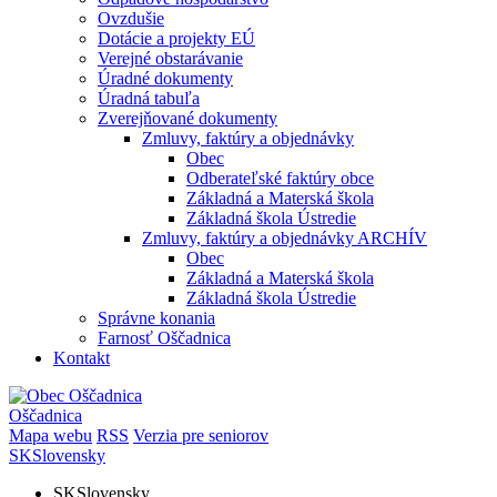
Ovzdušie
Dotácie a projekty EÚ
Verejné obstarávanie
Úradné dokumenty
Úradná tabuľa
Zverejňované dokumenty
Zmluvy, faktúry a objednávky
Obec
Odberateľské faktúry obce
Základná a Materská škola
Základná škola Ústredie
Zmluvy, faktúry a objednávky ARCHÍV
Obec
Základná a Materská škola
Základná škola Ústredie
Správne konania
Farnosť Oščadnica
Kontakt
Oščadnica
Mapa webu
RSS
Verzia pre seniorov
SK
Slovensky
SK
Slovensky