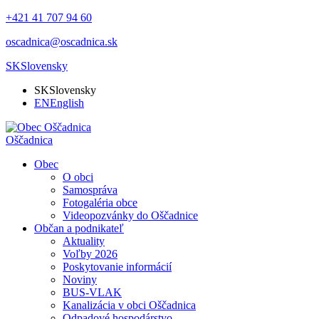
+421 41 707 94 60
oscadnica@oscadnica.sk
SK
Slovensky
SK
Slovensky
EN
English
Oščadnica
Obec
O obci
Samospráva
Fotogaléria obce
Videopozvánky do Oščadnice
Občan a podnikateľ
Aktuality
Voľby 2026
Poskytovanie informácií
Noviny
BUS-VLAK
Kanalizácia v obci Oščadnica
Odpadové hospodárstvo