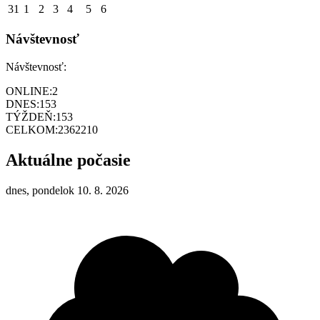
31
1
2
3
4
5
6
Návštevnosť
Návštevnosť:
ONLINE:
2
DNES:
153
TÝŽDEŇ:
153
CELKOM:
2362210
Aktuálne počasie
dnes, pondelok 10. 8. 2026