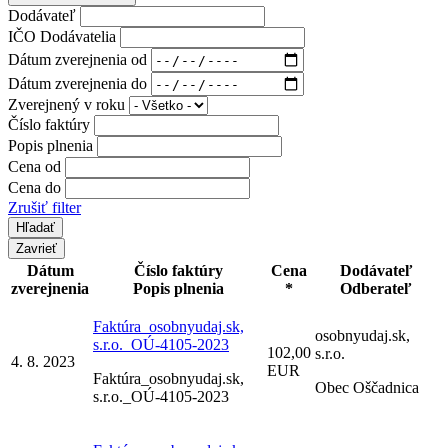
Dodávateľ
IČO Dodávatelia
Dátum zverejnenia od
Dátum zverejnenia do
Zverejnený v roku
Číslo faktúry
Popis plnenia
Cena od
Cena do
Zrušiť filter
Zavrieť
Dátum
Číslo faktúry
Cena
Dodávateľ
zverejnenia
Popis plnenia
*
Odberateľ
Faktúra_osobnyudaj.sk,
osobnyudaj.sk,
s.r.o._OÚ-4105-2023
102,00
s.r.o.
4. 8. 2023
EUR
Faktúra_osobnyudaj.sk,
Obec Oščadnica
s.r.o._OÚ-4105-2023