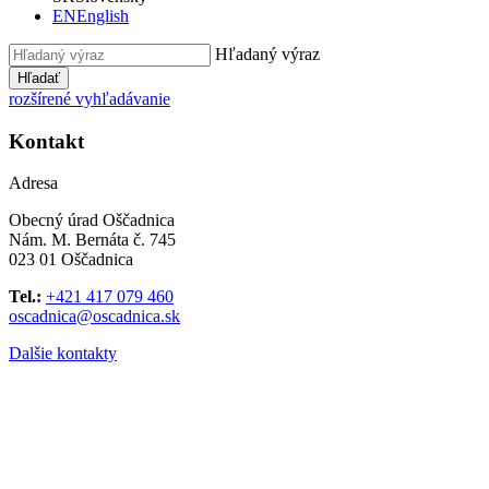
EN
English
Hľadaný výraz
Hľadať
rozšírené vyhľadávanie
Kontakt
Adresa
Obecný úrad Oščadnica
Nám. M. Bernáta č. 745
023 01 Oščadnica
Tel.:
+421 417 079 460
oscadnica@oscadnica.sk
Dalšie kontakty