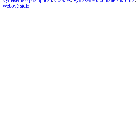
Vyhlásenie o prístupnosti
,
Cookies
,
Vyhlásenie o ochrane súkromia
,
Webové sídlo