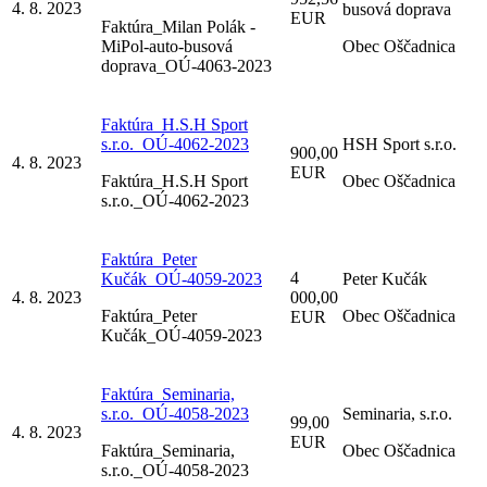
4. 8. 2023
busová doprava
EUR
Faktúra_Milan Polák -
MiPol-auto-busová
Obec Oščadnica
doprava_OÚ-4063-2023
Faktúra_H.S.H Sport
s.r.o._OÚ-4062-2023
HSH Sport s.r.o.
900,00
4. 8. 2023
EUR
Faktúra_H.S.H Sport
Obec Oščadnica
s.r.o._OÚ-4062-2023
Faktúra_Peter
4
Kučák_OÚ-4059-2023
Peter Kučák
4. 8. 2023
000,00
Faktúra_Peter
Obec Oščadnica
EUR
Kučák_OÚ-4059-2023
Faktúra_Seminaria,
s.r.o._OÚ-4058-2023
Seminaria, s.r.o.
99,00
4. 8. 2023
EUR
Faktúra_Seminaria,
Obec Oščadnica
s.r.o._OÚ-4058-2023