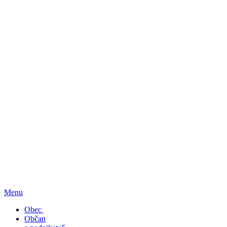
Menu
Obec
Občan