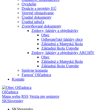
Ovzdušie
Dotácie a projekty EÚ
Verejné obstarávanie
Úradné dokumenty
Úradná tabuľa
Zverejňované dokumenty
Zmluvy, faktúry a objednávky
Obec
Odberateľské faktúry obce
Základná a Materská škola
Základná škola Ústredie
Zmluvy, faktúry a objednávky ARCHÍV
Obec
Základná a Materská škola
Základná škola Ústredie
Správne konania
Farnosť Oščadnica
Kontakt
Oščadnica
Mapa webu
RSS
Verzia pre seniorov
SK
Slovensky
SK
Slovensky