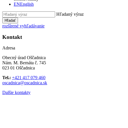
EN
English
Hľadaný výraz
Hľadať
rozšírené vyhľadávanie
Kontakt
Adresa
Obecný úrad Oščadnica
Nám. M. Bernáta č. 745
023 01 Oščadnica
Tel.:
+421 417 079 460
oscadnica@oscadnica.sk
Dalšie kontakty