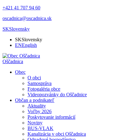
+421 41 707 94 60
oscadnica@oscadnica.sk
SK
Slovensky
SK
Slovensky
EN
English
Oščadnica
Obec
O obci
Samospráva
Fotogaléria obce
Videopozvánky do Oščadnice
Občan a podnikateľ
Aktuality
Voľby 2026
Poskytovanie informácií
Noviny
BUS-VLAK
Kanalizácia v obci Oščadnica
Odpadové hospodárstvo