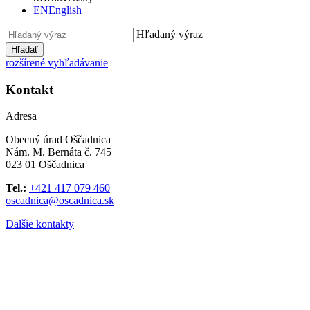
EN
English
Hľadaný výraz
Hľadať
rozšírené vyhľadávanie
Kontakt
Adresa
Obecný úrad Oščadnica
Nám. M. Bernáta č. 745
023 01 Oščadnica
Tel.:
+421 417 079 460
oscadnica@oscadnica.sk
Dalšie kontakty