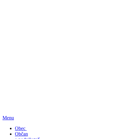
Menu
Obec
Občan