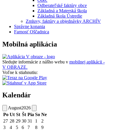
Obec
Odberateľské faktúry obce
Základná a Materská škola
Základná škola Ústredie
Zmluvy, faktúry a objednávky ARCHÍV
Správne konania
Farnosť Oščadnica
Mobilná aplikácia
Sledujte informácie z nášho webu v
mobilnej aplikácii -
V OBRAZE.
Voľne k stiahnutiu:
Kalendár
August
2026
Po
Ut
St
Št
Pia
So
Ne
27
28
29
30
31
1
2
3
4
5
6
7
8
9