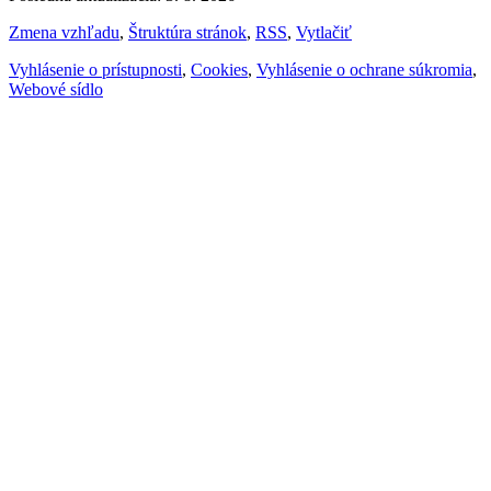
Zmena vzhľadu
,
Štruktúra stránok
,
RSS
,
Vytlačiť
Vyhlásenie o prístupnosti
,
Cookies
,
Vyhlásenie o ochrane súkromia
,
Webové sídlo