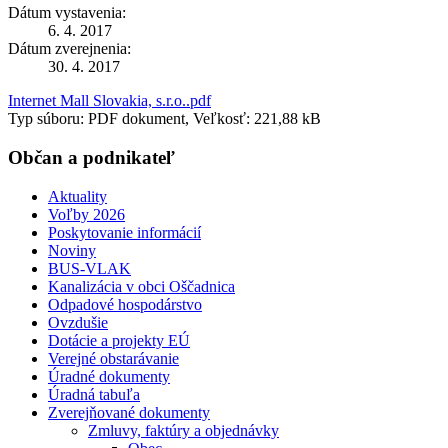
Dátum vystavenia:
6. 4. 2017
Dátum zverejnenia:
30. 4. 2017
Internet Mall Slovakia, s.r.o..pdf
Typ súboru: PDF dokument, Veľkosť: 221,88 kB
Občan a podnikateľ
Aktuality
Voľby 2026
Poskytovanie informácií
Noviny
BUS-VLAK
Kanalizácia v obci Oščadnica
Odpadové hospodárstvo
Ovzdušie
Dotácie a projekty EÚ
Verejné obstarávanie
Úradné dokumenty
Úradná tabuľa
Zverejňované dokumenty
Zmluvy, faktúry a objednávky