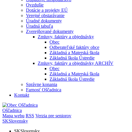
Ovzdušie
Dotácie a projekty EÚ
Verejné obstarávanie
Úradné dokumenty
Úradná tabuľa
Zverejňované dokumenty
Zmluvy, faktúry a objednávky
Obec
Odberateľské faktúry obce
Základná a Materská škola
Základná škola Ústredie
Zmluvy, faktúry a objednávky ARCHÍV
Obec
Základná a Materská škola
Základná škola Ústredie
Správne konania
Farnosť Oščadnica
Kontakt
Oščadnica
Mapa webu
RSS
Verzia pre seniorov
SK
Slovensky
SK
Slovensky