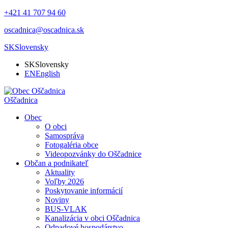
+421 41 707 94 60
oscadnica@oscadnica.sk
SK
Slovensky
SK
Slovensky
EN
English
Oščadnica
Obec
O obci
Samospráva
Fotogaléria obce
Videopozvánky do Oščadnice
Občan a podnikateľ
Aktuality
Voľby 2026
Poskytovanie informácií
Noviny
BUS-VLAK
Kanalizácia v obci Oščadnica
Odpadové hospodárstvo