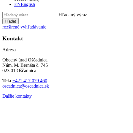
EN
English
Hľadaný výraz
Hľadať
rozšírené vyhľadávanie
Kontakt
Adresa
Obecný úrad Oščadnica
Nám. M. Bernáta č. 745
023 01 Oščadnica
Tel.:
+421 417 079 460
oscadnica@oscadnica.sk
Dalšie kontakty