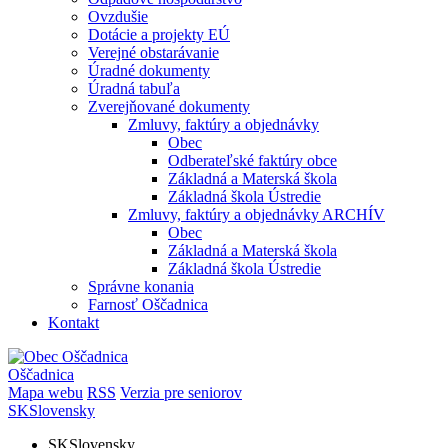
Ovzdušie
Dotácie a projekty EÚ
Verejné obstarávanie
Úradné dokumenty
Úradná tabuľa
Zverejňované dokumenty
Zmluvy, faktúry a objednávky
Obec
Odberateľské faktúry obce
Základná a Materská škola
Základná škola Ústredie
Zmluvy, faktúry a objednávky ARCHÍV
Obec
Základná a Materská škola
Základná škola Ústredie
Správne konania
Farnosť Oščadnica
Kontakt
Oščadnica
Mapa webu
RSS
Verzia pre seniorov
SK
Slovensky
SK
Slovensky