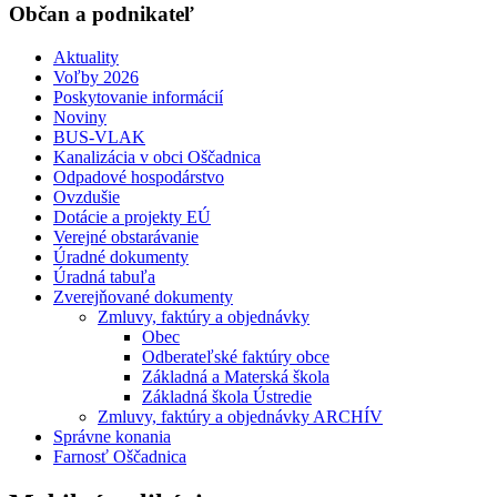
Občan a podnikateľ
Aktuality
Voľby 2026
Poskytovanie informácií
Noviny
BUS-VLAK
Kanalizácia v obci Oščadnica
Odpadové hospodárstvo
Ovzdušie
Dotácie a projekty EÚ
Verejné obstarávanie
Úradné dokumenty
Úradná tabuľa
Zverejňované dokumenty
Zmluvy, faktúry a objednávky
Obec
Odberateľské faktúry obce
Základná a Materská škola
Základná škola Ústredie
Zmluvy, faktúry a objednávky ARCHÍV
Správne konania
Farnosť Oščadnica