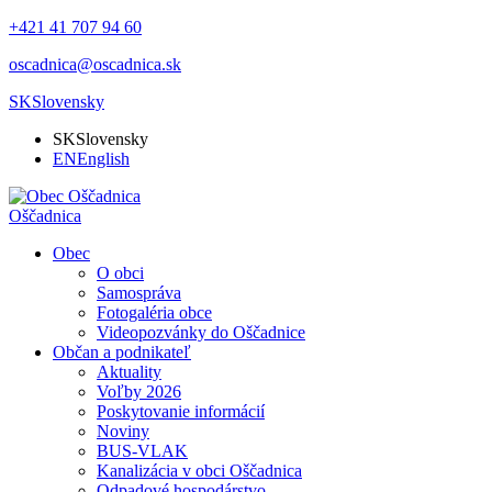
+421 41 707 94 60
oscadnica@oscadnica.sk
SK
Slovensky
SK
Slovensky
EN
English
Oščadnica
Obec
O obci
Samospráva
Fotogaléria obce
Videopozvánky do Oščadnice
Občan a podnikateľ
Aktuality
Voľby 2026
Poskytovanie informácií
Noviny
BUS-VLAK
Kanalizácia v obci Oščadnica
Odpadové hospodárstvo