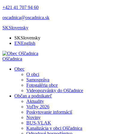
+421 41 707 94 60
oscadnica@oscadnica.sk
SK
Slovensky
SK
Slovensky
EN
English
Oščadnica
Obec
O obci
Samospráva
Fotogaléria obce
Videopozvánky do Oščadnice
Občan a podnikateľ
Aktuality
Voľby 2026
Poskytovanie informácií
Noviny
BUS-VLAK
Kanalizácia v obci Oščadnica
Odpadové hospodárstvo