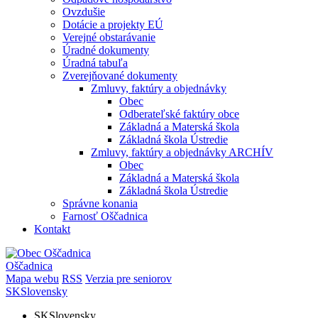
Ovzdušie
Dotácie a projekty EÚ
Verejné obstarávanie
Úradné dokumenty
Úradná tabuľa
Zverejňované dokumenty
Zmluvy, faktúry a objednávky
Obec
Odberateľské faktúry obce
Základná a Materská škola
Základná škola Ústredie
Zmluvy, faktúry a objednávky ARCHÍV
Obec
Základná a Materská škola
Základná škola Ústredie
Správne konania
Farnosť Oščadnica
Kontakt
Oščadnica
Mapa webu
RSS
Verzia pre seniorov
SK
Slovensky
SK
Slovensky