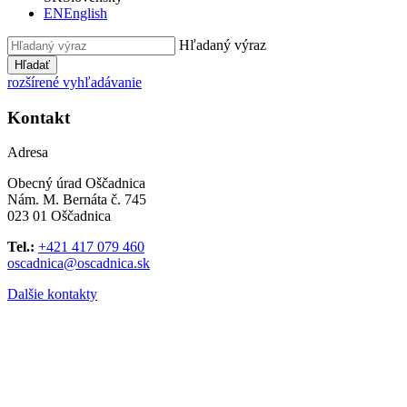
EN
English
Hľadaný výraz
Hľadať
rozšírené vyhľadávanie
Kontakt
Adresa
Obecný úrad Oščadnica
Nám. M. Bernáta č. 745
023 01 Oščadnica
Tel.:
+421 417 079 460
oscadnica@oscadnica.sk
Dalšie kontakty