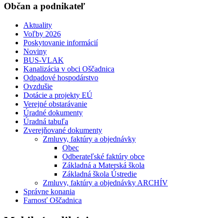
Občan a podnikateľ
Aktuality
Voľby 2026
Poskytovanie informácií
Noviny
BUS-VLAK
Kanalizácia v obci Oščadnica
Odpadové hospodárstvo
Ovzdušie
Dotácie a projekty EÚ
Verejné obstarávanie
Úradné dokumenty
Úradná tabuľa
Zverejňované dokumenty
Zmluvy, faktúry a objednávky
Obec
Odberateľské faktúry obce
Základná a Materská škola
Základná škola Ústredie
Zmluvy, faktúry a objednávky ARCHÍV
Správne konania
Farnosť Oščadnica