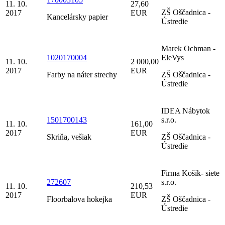
11. 10.
27,60
ZŠ Oščadnica -
2017
EUR
Kancelársky papier
Ústredie
Marek Ochman -
1020170004
EleVys
11. 10.
2 000,00
2017
EUR
Farby na náter strechy
ZŠ Oščadnica -
Ústredie
IDEA Nábytok
1501700143
s.r.o.
11. 10.
161,00
2017
EUR
Skriňa, vešiak
ZŠ Oščadnica -
Ústredie
Firma Košík- siete
272607
s.r.o.
11. 10.
210,53
2017
EUR
Floorbalova hokejka
ZŠ Oščadnica -
Ústredie