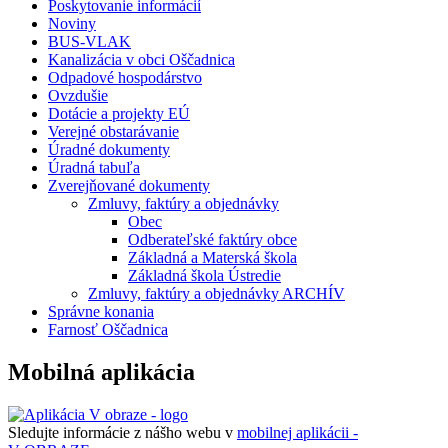
Poskytovanie informácií
Noviny
BUS-VLAK
Kanalizácia v obci Oščadnica
Odpadové hospodárstvo
Ovzdušie
Dotácie a projekty EÚ
Verejné obstarávanie
Úradné dokumenty
Úradná tabuľa
Zverejňované dokumenty
Zmluvy, faktúry a objednávky
Obec
Odberateľské faktúry obce
Základná a Materská škola
Základná škola Ústredie
Zmluvy, faktúry a objednávky ARCHÍV
Správne konania
Farnosť Oščadnica
Mobilná aplikácia
Sledujte informácie z nášho webu v
mobilnej aplikácii -