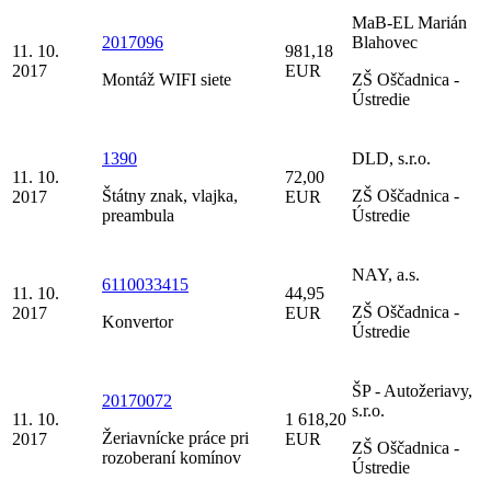
MaB-EL Marián
2017096
Blahovec
11. 10.
981,18
2017
EUR
Montáž WIFI siete
ZŠ Oščadnica -
Ústredie
1390
DLD, s.r.o.
11. 10.
72,00
Štátny znak, vlajka,
ZŠ Oščadnica -
2017
EUR
preambula
Ústredie
NAY, a.s.
6110033415
11. 10.
44,95
ZŠ Oščadnica -
2017
EUR
Konvertor
Ústredie
ŠP - Autožeriavy,
20170072
s.r.o.
11. 10.
1 618,20
Žeriavnícke práce pri
2017
EUR
ZŠ Oščadnica -
rozoberaní komínov
Ústredie