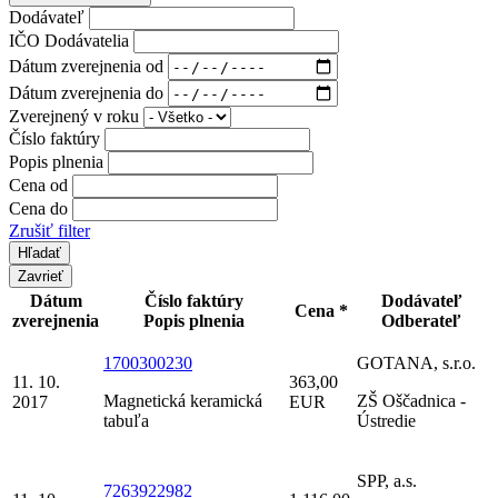
Dodávateľ
IČO Dodávatelia
Dátum zverejnenia od
Dátum zverejnenia do
Zverejnený v roku
Číslo faktúry
Popis plnenia
Cena od
Cena do
Zrušiť filter
Zavrieť
Dátum
Číslo faktúry
Dodávateľ
Cena *
zverejnenia
Popis plnenia
Odberateľ
1700300230
GOTANA, s.r.o.
11. 10.
363,00
Magnetická keramická
ZŠ Oščadnica -
2017
EUR
tabuľa
Ústredie
SPP, a.s.
7263922982