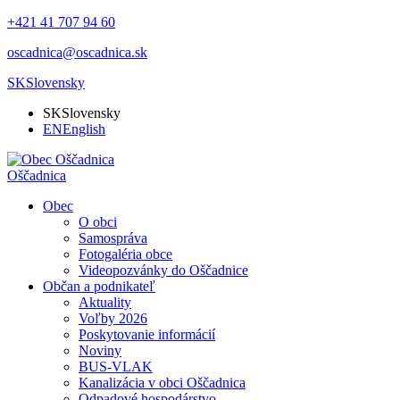
+421 41 707 94 60
oscadnica@oscadnica.sk
SK
Slovensky
SK
Slovensky
EN
English
Oščadnica
Obec
O obci
Samospráva
Fotogaléria obce
Videopozvánky do Oščadnice
Občan a podnikateľ
Aktuality
Voľby 2026
Poskytovanie informácií
Noviny
BUS-VLAK
Kanalizácia v obci Oščadnica
Odpadové hospodárstvo