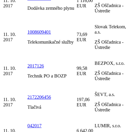
11. 10.
1 116,00
ZŠ Oščadnica -
2017
EUR
Dodávka zemného plynu
Ústredie
Slovak Telekom,
1008609401
a.s.
11. 10.
73,69
2017
EUR
Telekomunikačné služby
ZŠ Oščadnica -
Ústredie
BEZPOX, s.r.o.
2017126
11. 10.
99,58
ZŠ Oščadnica -
2017
EUR
Technik PO a BOZP
Ústredie
ŠEVT, a.s.
2172206456
11. 10.
197,06
ZŠ Oščadnica -
2017
EUR
Tlačivá
Ústredie
042017
LUMIR, s.r.o.
11. 10.
6 642,00