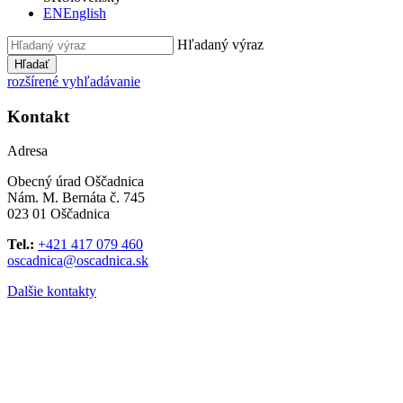
EN
English
Hľadaný výraz
Hľadať
rozšírené vyhľadávanie
Kontakt
Adresa
Obecný úrad Oščadnica
Nám. M. Bernáta č. 745
023 01 Oščadnica
Tel.:
+421 417 079 460
oscadnica@oscadnica.sk
Dalšie kontakty