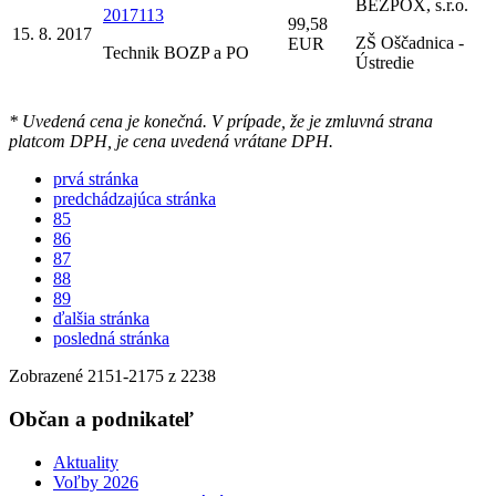
BEZPOX, s.r.o.
2017113
99,58
15. 8. 2017
ZŠ Oščadnica -
EUR
Technik BOZP a PO
Ústredie
* Uvedená cena je konečná. V prípade, že je zmluvná strana
platcom DPH, je cena uvedená vrátane DPH.
prvá stránka
predchádzajúca stránka
85
86
87
88
89
ďalšia stránka
posledná stránka
Zobrazené
2151
-
2175
z 2238
Občan a podnikateľ
Aktuality
Voľby 2026