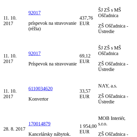
ŠJ ZŠ s MŠ
92017
Oščadnica
11. 10.
437,76
príspevok na stravovanie
2017
EUR
ZŠ Oščadnica -
(réžia)
Ústredie
ŠJ ZŠ s MŠ
92017
Oščadnica
11. 10.
69,12
2017
EUR
Príspevok na stravovanie
ZŠ Oščadnica -
Ústredie
NAY, a.s.
6110034620
11. 10.
33,57
ZŠ Oščadnica -
2017
EUR
Konvertor
Ústredie
MOB Interiér,
170014879
s.r.o.
1 954,00
28. 8. 2017
EUR
Kancelársky nábytok.
ZŠ Oščadnica -