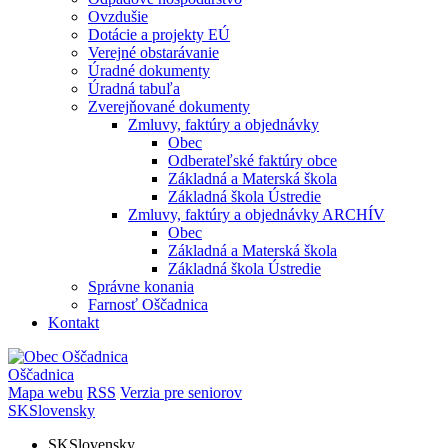
Ovzdušie
Dotácie a projekty EÚ
Verejné obstarávanie
Úradné dokumenty
Úradná tabuľa
Zverejňované dokumenty
Zmluvy, faktúry a objednávky
Obec
Odberateľské faktúry obce
Základná a Materská škola
Základná škola Ústredie
Zmluvy, faktúry a objednávky ARCHÍV
Obec
Základná a Materská škola
Základná škola Ústredie
Správne konania
Farnosť Oščadnica
Kontakt
Oščadnica
Mapa webu
RSS
Verzia pre seniorov
SK
Slovensky
SK
Slovensky