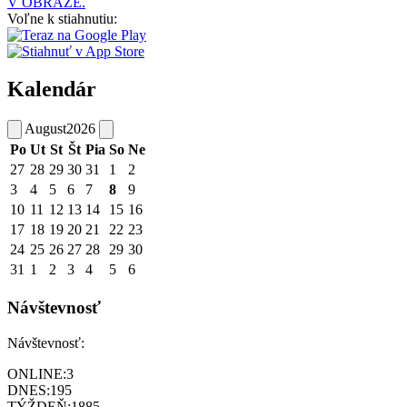
V OBRAZE.
Voľne k stiahnutiu:
Kalendár
August
2026
Po
Ut
St
Št
Pia
So
Ne
27
28
29
30
31
1
2
3
4
5
6
7
8
9
10
11
12
13
14
15
16
17
18
19
20
21
22
23
24
25
26
27
28
29
30
31
1
2
3
4
5
6
Návštevnosť
Návštevnosť:
ONLINE:
3
DNES:
195
TÝŽDEŇ:
1885