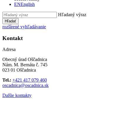
EN
English
Hľadaný výraz
Hľadať
rozšírené vyhľadávanie
Kontakt
Adresa
Obecný úrad Oščadnica
Nám. M. Bernáta č. 745
023 01 Oščadnica
Tel.:
+421 417 079 460
oscadnica@oscadnica.sk
Dalšie kontakty