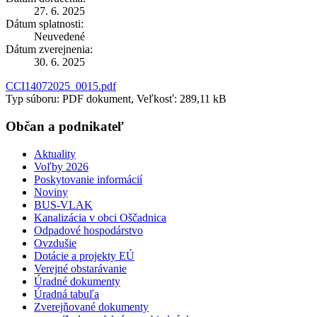
27. 6. 2025
Dátum splatnosti:
Neuvedené
Dátum zverejnenia:
30. 6. 2025
CCI14072025_0015.pdf
Typ súboru: PDF dokument, Veľkosť: 289,11 kB
Občan a podnikateľ
Aktuality
Voľby 2026
Poskytovanie informácií
Noviny
BUS-VLAK
Kanalizácia v obci Oščadnica
Odpadové hospodárstvo
Ovzdušie
Dotácie a projekty EÚ
Verejné obstarávanie
Úradné dokumenty
Úradná tabuľa
Zverejňované dokumenty