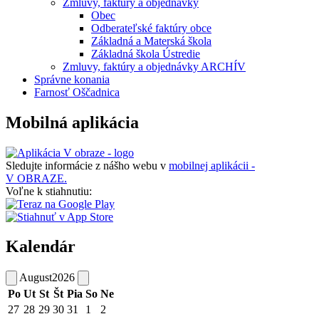
Zmluvy, faktúry a objednávky
Obec
Odberateľské faktúry obce
Základná a Materská škola
Základná škola Ústredie
Zmluvy, faktúry a objednávky ARCHÍV
Správne konania
Farnosť Oščadnica
Mobilná aplikácia
Sledujte informácie z nášho webu v
mobilnej aplikácii -
V OBRAZE.
Voľne k stiahnutiu:
Kalendár
August
2026
Po
Ut
St
Št
Pia
So
Ne
27
28
29
30
31
1
2