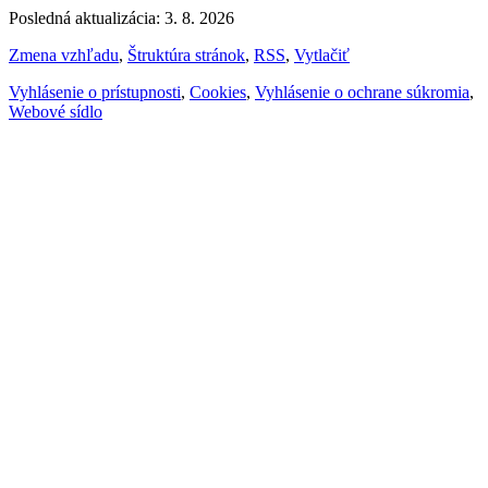
Posledná aktualizácia: 3. 8. 2026
Zmena vzhľadu
,
Štruktúra stránok
,
RSS
,
Vytlačiť
Vyhlásenie o prístupnosti
,
Cookies
,
Vyhlásenie o ochrane súkromia
,
Webové sídlo