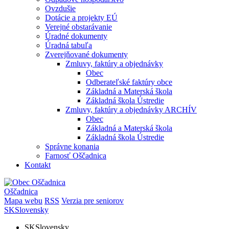
Ovzdušie
Dotácie a projekty EÚ
Verejné obstarávanie
Úradné dokumenty
Úradná tabuľa
Zverejňované dokumenty
Zmluvy, faktúry a objednávky
Obec
Odberateľské faktúry obce
Základná a Materská škola
Základná škola Ústredie
Zmluvy, faktúry a objednávky ARCHÍV
Obec
Základná a Materská škola
Základná škola Ústredie
Správne konania
Farnosť Oščadnica
Kontakt
Oščadnica
Mapa webu
RSS
Verzia pre seniorov
SK
Slovensky
SK
Slovensky