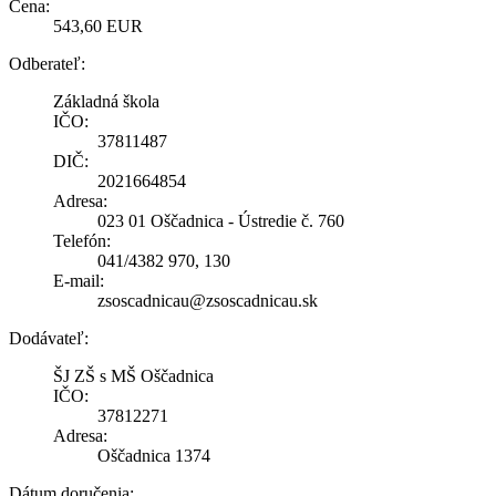
Cena:
543,60 EUR
Odberateľ:
Základná škola
IČO:
37811487
DIČ:
2021664854
Adresa:
023 01 Oščadnica - Ústredie č. 760
Telefón:
041/4382 970, 130
E-mail:
zsoscadnicau@zsoscadnicau.sk
Dodávateľ:
ŠJ ZŠ s MŠ Oščadnica
IČO:
37812271
Adresa:
Oščadnica 1374
Dátum doručenia: