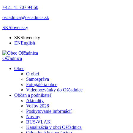
+421 41 707 94 60
oscadnica@oscadnica.sk
SK
Slovensky
SK
Slovensky
EN
English
Oščadnica
Obec
O obci
Samospráva
Fotogaléria obce
Videopozvánky do Oščadnice
Občan a podnikateľ
Aktuality
Voľby 2026
Poskytovanie informácií
Noviny
BUS-VLAK
Kanalizácia v obci Oščadnica
Odpadové hospodárstvo