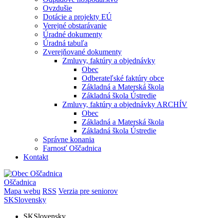
Ovzdušie
Dotácie a projekty EÚ
Verejné obstarávanie
Úradné dokumenty
Úradná tabuľa
Zverejňované dokumenty
Zmluvy, faktúry a objednávky
Obec
Odberateľské faktúry obce
Základná a Materská škola
Základná škola Ústredie
Zmluvy, faktúry a objednávky ARCHÍV
Obec
Základná a Materská škola
Základná škola Ústredie
Správne konania
Farnosť Oščadnica
Kontakt
Oščadnica
Mapa webu
RSS
Verzia pre seniorov
SK
Slovensky
SK
Slovensky