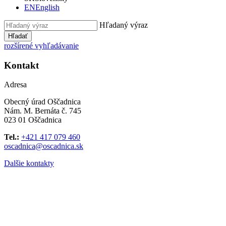
EN
English
Hľadaný výraz
Hľadať
rozšírené vyhľadávanie
Kontakt
Adresa
Obecný úrad Oščadnica
Nám. M. Bernáta č. 745
023 01 Oščadnica
Tel.:
+421 417 079 460
oscadnica@oscadnica.sk
Dalšie kontakty