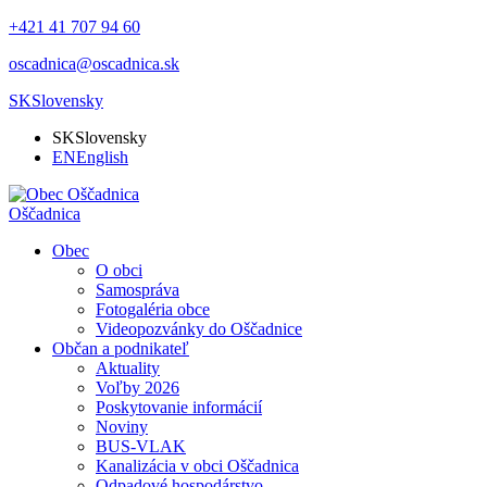
+421 41 707 94 60
oscadnica@oscadnica.sk
SK
Slovensky
SK
Slovensky
EN
English
Oščadnica
Obec
O obci
Samospráva
Fotogaléria obce
Videopozvánky do Oščadnice
Občan a podnikateľ
Aktuality
Voľby 2026
Poskytovanie informácií
Noviny
BUS-VLAK
Kanalizácia v obci Oščadnica
Odpadové hospodárstvo