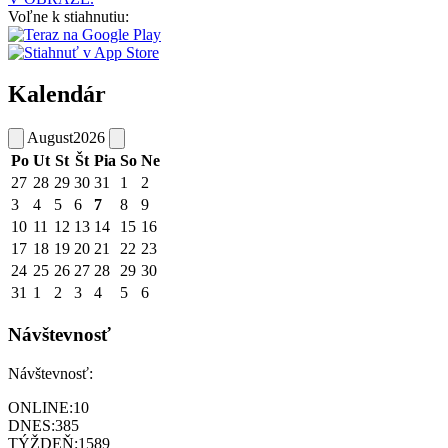
Voľne k stiahnutiu:
Kalendár
August
2026
Po
Ut
St
Št
Pia
So
Ne
27
28
29
30
31
1
2
3
4
5
6
7
8
9
10
11
12
13
14
15
16
17
18
19
20
21
22
23
24
25
26
27
28
29
30
31
1
2
3
4
5
6
Návštevnosť
Návštevnosť:
ONLINE:
10
DNES:
385
TÝŽDEŇ:
1589