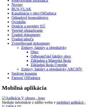
Poskytovanie informácií
Noviny
BUS-VLAK
Kanalizácia v obci Oščadnica
Odpadové hospodárstvo
Ovzdušie
Dotácie a projekty EÚ
Verejné obstarávanie
Úradné dokumenty
Úradná tabuľa
Zverejňované dokumenty
Zmluvy, faktúry a objednávky
Obec
Odberateľské faktúry obce
Základná a Materská škola
Základná škola Ústredie
Zmluvy, faktúry a objednávky ARCHÍV
Správne konania
Farnosť Oščadnica
Mobilná aplikácia
Sledujte informácie z nášho webu v
mobilnej aplikácii -
V OBRAZE.