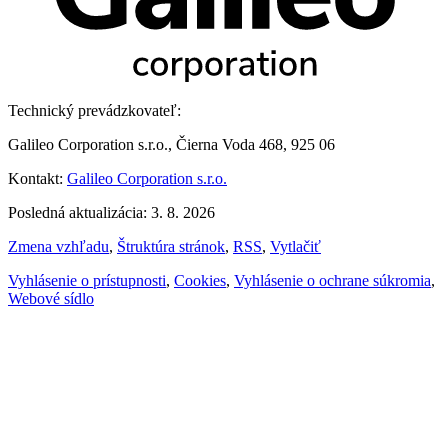
Technický prevádzkovateľ:
Galileo Corporation s.r.o., Čierna Voda 468, 925 06
Kontakt:
Galileo Corporation s.r.o.
Posledná aktualizácia: 3. 8. 2026
Zmena vzhľadu
,
Štruktúra stránok
,
RSS
,
Vytlačiť
Vyhlásenie o prístupnosti
,
Cookies
,
Vyhlásenie o ochrane súkromia
,
Webové sídlo