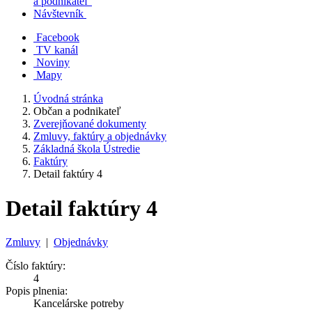
a podnikateľ
Návštevník
Facebook
TV kanál
Noviny
Mapy
Úvodná stránka
Občan a podnikateľ
Zverejňované dokumenty
Zmluvy, faktúry a objednávky
Základná škola Ústredie
Faktúry
Detail faktúry 4
Detail faktúry 4
Zmluvy
|
Objednávky
Číslo faktúry:
4
Popis plnenia:
Kancelárske potreby