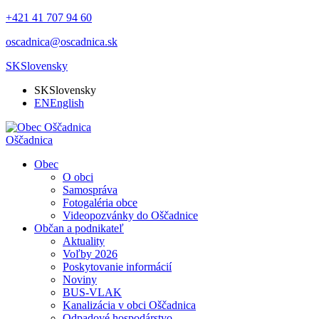
+421 41 707 94 60
oscadnica@oscadnica.sk
SK
Slovensky
SK
Slovensky
EN
English
Oščadnica
Obec
O obci
Samospráva
Fotogaléria obce
Videopozvánky do Oščadnice
Občan a podnikateľ
Aktuality
Voľby 2026
Poskytovanie informácií
Noviny
BUS-VLAK
Kanalizácia v obci Oščadnica
Odpadové hospodárstvo