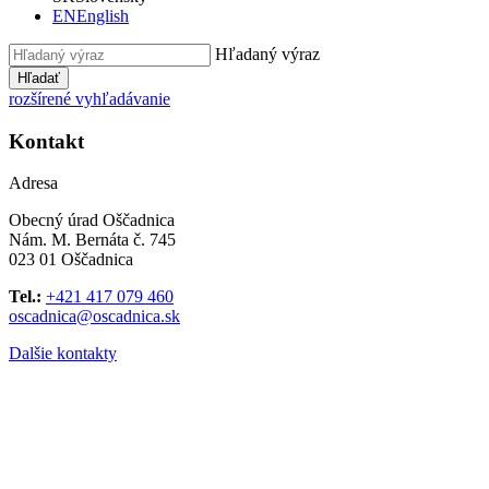
EN
English
Hľadaný výraz
Hľadať
rozšírené vyhľadávanie
Kontakt
Adresa
Obecný úrad Oščadnica
Nám. M. Bernáta č. 745
023 01 Oščadnica
Tel.:
+421 417 079 460
oscadnica@oscadnica.sk
Dalšie kontakty