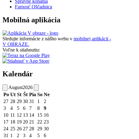
Správne konania
Farnosť Oščadnica
Mobilná aplikácia
Sledujte informácie z nášho webu v
mobilnej aplikácii -
V OBRAZE.
Voľne k stiahnutiu:
Kalendár
August
2026
Po
Ut
St
Št
Pia
So
Ne
27
28
29
30
31
1
2
3
4
5
6
7
8
9
10
11
12
13
14
15
16
17
18
19
20
21
22
23
24
25
26
27
28
29
30
31
1
2
3
4
5
6