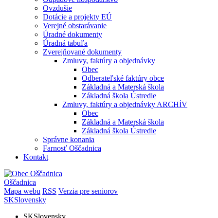
Ovzdušie
Dotácie a projekty EÚ
Verejné obstarávanie
Úradné dokumenty
Úradná tabuľa
Zverejňované dokumenty
Zmluvy, faktúry a objednávky
Obec
Odberateľské faktúry obce
Základná a Materská škola
Základná škola Ústredie
Zmluvy, faktúry a objednávky ARCHÍV
Obec
Základná a Materská škola
Základná škola Ústredie
Správne konania
Farnosť Oščadnica
Kontakt
Oščadnica
Mapa webu
RSS
Verzia pre seniorov
SK
Slovensky
SK
Slovensky