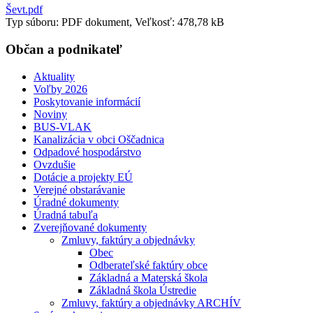
Ševt.pdf
Typ súboru: PDF dokument, Veľkosť: 478,78 kB
Občan a podnikateľ
Aktuality
Voľby 2026
Poskytovanie informácií
Noviny
BUS-VLAK
Kanalizácia v obci Oščadnica
Odpadové hospodárstvo
Ovzdušie
Dotácie a projekty EÚ
Verejné obstarávanie
Úradné dokumenty
Úradná tabuľa
Zverejňované dokumenty
Zmluvy, faktúry a objednávky
Obec
Odberateľské faktúry obce
Základná a Materská škola
Základná škola Ústredie
Zmluvy, faktúry a objednávky ARCHÍV