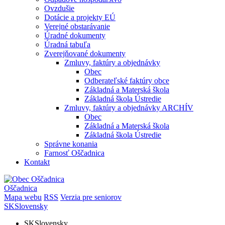
Ovzdušie
Dotácie a projekty EÚ
Verejné obstarávanie
Úradné dokumenty
Úradná tabuľa
Zverejňované dokumenty
Zmluvy, faktúry a objednávky
Obec
Odberateľské faktúry obce
Základná a Materská škola
Základná škola Ústredie
Zmluvy, faktúry a objednávky ARCHÍV
Obec
Základná a Materská škola
Základná škola Ústredie
Správne konania
Farnosť Oščadnica
Kontakt
Oščadnica
Mapa webu
RSS
Verzia pre seniorov
SK
Slovensky
SK
Slovensky