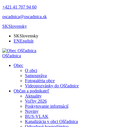
+421 41 707 94 60
oscadnica@oscadnica.sk
SK
Slovensky
SK
Slovensky
EN
English
Oščadnica
Obec
O obci
Samospráva
Fotogaléria obce
Videopozvánky do Oščadnice
Občan a podnikateľ
Aktuality
Voľby 2026
Poskytovanie informácií
Noviny
BUS-VLAK
Kanalizácia v obci Oščadnica
Odpadové hospodárstvo