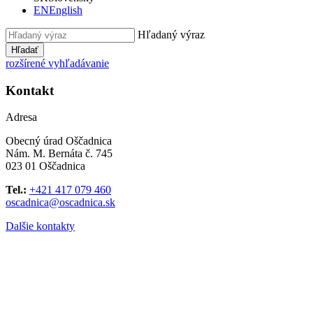
EN
English
Hľadaný výraz
Hľadať
rozšírené vyhľadávanie
Kontakt
Adresa
Obecný úrad Oščadnica
Nám. M. Bernáta č. 745
023 01 Oščadnica
Tel.:
+421 417 079 460
oscadnica@oscadnica.sk
Dalšie kontakty