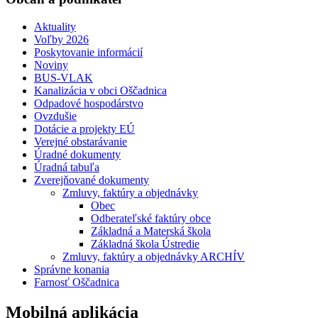
Aktuality
Voľby 2026
Poskytovanie informácií
Noviny
BUS-VLAK
Kanalizácia v obci Oščadnica
Odpadové hospodárstvo
Ovzdušie
Dotácie a projekty EÚ
Verejné obstarávanie
Úradné dokumenty
Úradná tabuľa
Zverejňované dokumenty
Zmluvy, faktúry a objednávky
Obec
Odberateľské faktúry obce
Základná a Materská škola
Základná škola Ústredie
Zmluvy, faktúry a objednávky ARCHÍV
Správne konania
Farnosť Oščadnica
Mobilná aplikácia