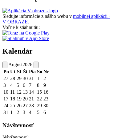
Sledujte informácie z nášho webu v
mobilnej aplikácii -
V OBRAZE.
Voľne k stiahnutiu:
Kalendár
August
2026
Po
Ut
St
Št
Pia
So
Ne
27
28
29
30
31
1
2
3
4
5
6
7
8
9
10
11
12
13
14
15
16
17
18
19
20
21
22
23
24
25
26
27
28
29
30
31
1
2
3
4
5
6
Návštevnosť
Návštevnosť: