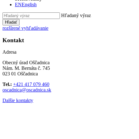
EN
English
Hľadaný výraz
Hľadať
rozšírené vyhľadávanie
Kontakt
Adresa
Obecný úrad Oščadnica
Nám. M. Bernáta č. 745
023 01 Oščadnica
Tel.:
+421 417 079 460
oscadnica@oscadnica.sk
Dalšie kontakty