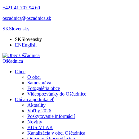
+421 41 707 94 60
oscadnica@oscadnica.sk
SK
Slovensky
SK
Slovensky
EN
English
Oščadnica
Obec
O obci
Samospráva
Fotogaléria obce
Videopozvánky do Oščadnice
Občan a podnikateľ
Aktuality
Voľby 2026
Poskytovanie informácií
Noviny
BUS-VLAK
Kanalizácia v obci Oščadnica
Odpadové hospodárstvo