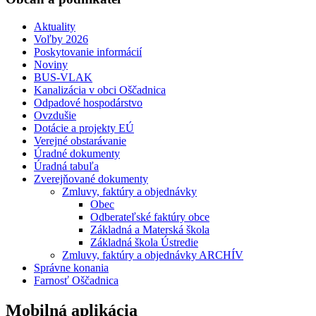
Aktuality
Voľby 2026
Poskytovanie informácií
Noviny
BUS-VLAK
Kanalizácia v obci Oščadnica
Odpadové hospodárstvo
Ovzdušie
Dotácie a projekty EÚ
Verejné obstarávanie
Úradné dokumenty
Úradná tabuľa
Zverejňované dokumenty
Zmluvy, faktúry a objednávky
Obec
Odberateľské faktúry obce
Základná a Materská škola
Základná škola Ústredie
Zmluvy, faktúry a objednávky ARCHÍV
Správne konania
Farnosť Oščadnica
Mobilná aplikácia