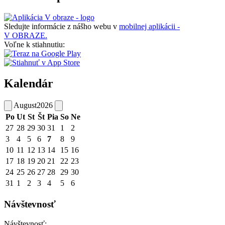
Sledujte informácie z nášho webu v
mobilnej aplikácii -
V OBRAZE.
Voľne k stiahnutiu:
Kalendár
August
2026
Po
Ut
St
Št
Pia
So
Ne
27
28
29
30
31
1
2
3
4
5
6
7
8
9
10
11
12
13
14
15
16
17
18
19
20
21
22
23
24
25
26
27
28
29
30
31
1
2
3
4
5
6
Návštevnosť
Návštevnosť: