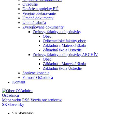
Ovzdušie
Dotácie a projekty EÚ
Verejné obstarávanie
Úradné dokumenty
Úradná tabuľa
Zverejňované dokumenty
Zmluvy, faktúry a objednávky
Obec
Odberateľské faktúry obce
Základná a Materská škola
Základná škola Ústredie
Zmluvy, faktúry a objednávky ARCHÍV
Obec
Základná a Materská škola
Základná škola Ústredie
Správne konania
Farnosť Oščadnica
Kontakt
Oščadnica
Mapa webu
RSS
Verzia pre seniorov
SK
Slovensky
SK
Slovensky