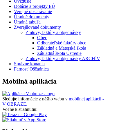
Ovzdušie
Dotácie a projekty EÚ
Verejné obstarávanie
Úradné dokumenty
Úradná tabuľa
Zverejňované dokumenty
Zmluvy, faktúry a objednávky
Obec
Odberateľské faktúry obce
Základná a Materská škola
Základná škola Ústredie
Zmluvy, faktúry a objednávky ARCHÍV
Správne konania
Farnosť Oščadnica
Mobilná aplikácia
Sledujte informácie z nášho webu v
mobilnej aplikácii -
V OBRAZE.
Voľne k stiahnutiu: