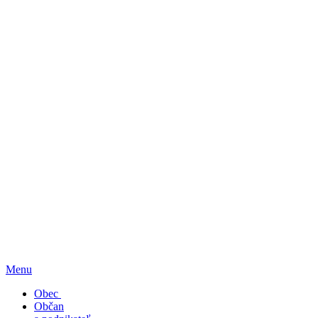
Menu
Obec
Občan