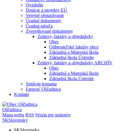
Ovzdušie
Dotácie a projekty EÚ
Verejné obstarávanie
Úradné dokumenty
Úradná tabuľa
Zverejňované dokumenty
Zmluvy, faktúry a objednávky
Obec
Odberateľské faktúry obce
Základná a Materská škola
Základná škola Ústredie
Zmluvy, faktúry a objednávky ARCHÍV
Obec
Základná a Materská škola
Základná škola Ústredie
Správne konania
Farnosť Oščadnica
Kontakt
Oščadnica
Mapa webu
RSS
Verzia pre seniorov
SK
Slovensky
SK
Slovensky