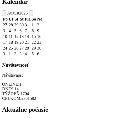
Kalendár
August
2026
Po
Ut
St
Št
Pia
So
Ne
27
28
29
30
31
1
2
3
4
5
6
7
8
9
10
11
12
13
14
15
16
17
18
19
20
21
22
23
24
25
26
27
28
29
30
31
1
2
3
4
5
6
Návštevnosť
Návštevnosť:
ONLINE:
1
DNES:
14
TÝŽDEŇ:
1704
CELKOM:
2361582
Aktuálne počasie