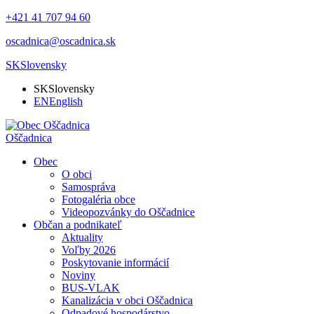
+421 41 707 94 60
oscadnica@oscadnica.sk
SK
Slovensky
SK
Slovensky
EN
English
Oščadnica
Obec
O obci
Samospráva
Fotogaléria obce
Videopozvánky do Oščadnice
Občan a podnikateľ
Aktuality
Voľby 2026
Poskytovanie informácií
Noviny
BUS-VLAK
Kanalizácia v obci Oščadnica
Odpadové hospodárstvo