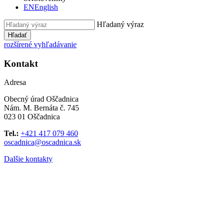
EN
English
Hľadaný výraz
Hľadať
rozšírené vyhľadávanie
Kontakt
Adresa
Obecný úrad Oščadnica
Nám. M. Bernáta č. 745
023 01 Oščadnica
Tel.:
+421 417 079 460
oscadnica@oscadnica.sk
Dalšie kontakty