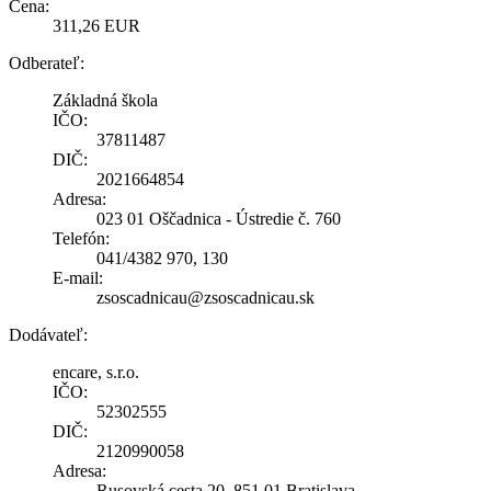
Cena:
311,26 EUR
Odberateľ:
Základná škola
IČO:
37811487
DIČ:
2021664854
Adresa:
023 01 Oščadnica - Ústredie č. 760
Telefón:
041/4382 970, 130
E-mail:
zsoscadnicau@zsoscadnicau.sk
Dodávateľ:
encare, s.r.o.
IČO:
52302555
DIČ:
2120990058
Adresa:
Rusovská cesta 20, 851 01 Bratislava