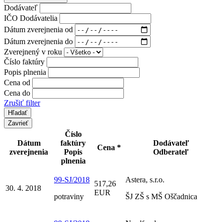
Dodávateľ
IČO Dodávatelia
Dátum zverejnenia od
Dátum zverejnenia do
Zverejnený v roku
Číslo faktúry
Popis plnenia
Cena od
Cena do
Zrušiť filter
Zavrieť
Číslo
Dátum
faktúry
Dodávateľ
Cena *
zverejnenia
Popis
Odberateľ
plnenia
99-SJ/2018
Astera, s.r.o.
517,26
30. 4. 2018
EUR
potraviny
ŠJ ZŠ s MŠ Oščadnica