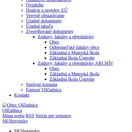
Ovzdušie
Dotácie a projekty EÚ
Verejné obstarávanie
Úradné dokumenty
Úradná tabuľa
Zverejňované dokumenty
Zmluvy, faktúry a objednávky
Obec
Odberateľské faktúry obce
Základná a Materská škola
Základná škola Ústredie
Zmluvy, faktúry a objednávky ARCHÍV
Obec
Základná a Materská škola
Základná škola Ústredie
Správne konania
Farnosť Oščadnica
Kontakt
Oščadnica
Mapa webu
RSS
Verzia pre seniorov
SK
Slovensky
SK
Slovensky