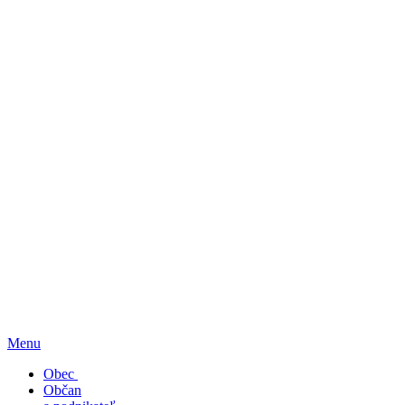
Menu
Obec
Občan