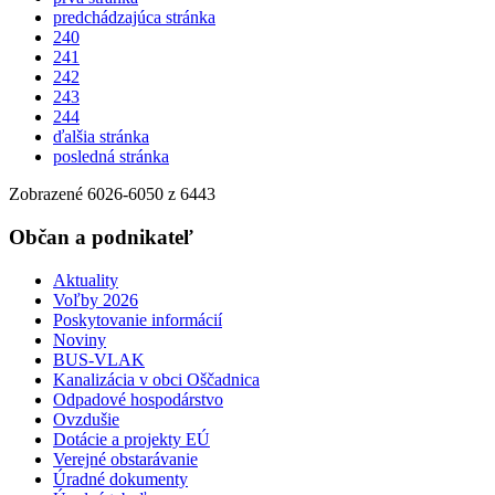
predchádzajúca stránka
240
241
242
243
244
ďalšia stránka
posledná stránka
Zobrazené
6026
-
6050
z 6443
Občan a podnikateľ
Aktuality
Voľby 2026
Poskytovanie informácií
Noviny
BUS-VLAK
Kanalizácia v obci Oščadnica
Odpadové hospodárstvo
Ovzdušie
Dotácie a projekty EÚ
Verejné obstarávanie
Úradné dokumenty