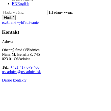
EN
English
Hľadaný výraz
Hľadať
rozšírené vyhľadávanie
Kontakt
Adresa
Obecný úrad Oščadnica
Nám. M. Bernáta č. 745
023 01 Oščadnica
Tel.:
+421 417 079 460
oscadnica@oscadnica.sk
Dalšie kontakty