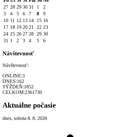
Po
Ut
St
Št
Pia
So
Ne
27
28
29
30
31
1
2
3
4
5
6
7
8
9
10
11
12
13
14
15
16
17
18
19
20
21
22
23
24
25
26
27
28
29
30
31
1
2
3
4
5
6
Návštevnosť
Návštevnosť:
ONLINE:
3
DNES:
162
TÝŽDEŇ:
1852
CELKOM:
2361730
Aktuálne počasie
dnes, sobota 8. 8. 2026