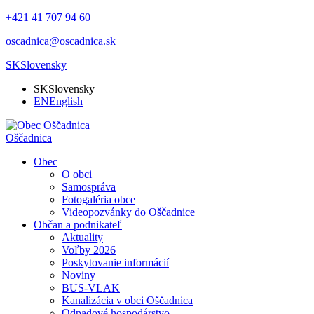
+421 41 707 94 60
oscadnica@oscadnica.sk
SK
Slovensky
SK
Slovensky
EN
English
Oščadnica
Obec
O obci
Samospráva
Fotogaléria obce
Videopozvánky do Oščadnice
Občan a podnikateľ
Aktuality
Voľby 2026
Poskytovanie informácií
Noviny
BUS-VLAK
Kanalizácia v obci Oščadnica
Odpadové hospodárstvo