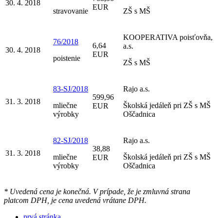
30. 4. 2018
EUR
stravovanie
ZŠ s MŠ
KOOPERATIVA poisťovňa,
76/2018
6,64
a.s.
30. 4. 2018
EUR
poistenie
ZŠ s MŠ
83-SJ/2018
Rajo a.s.
599,96
31. 3. 2018
mliečne
Školská jedáleň pri ZŠ s MŠ
EUR
výrobky
Oščadnica
82-SJ/2018
Rajo a.s.
38,88
31. 3. 2018
mliečne
Školská jedáleň pri ZŠ s MŠ
EUR
výrobky
Oščadnica
* Uvedená cena je konečná. V prípade, že je zmluvná strana
platcom DPH, je cena uvedená vrátane DPH.
prvá stránka