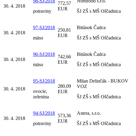
98-SJ/2018
Nordfood s.r.o.
772,57
30. 4. 2018
EUR
potraviny
ŠJ ZŠ s MŠ Oščadnica
97-SJ/2018
Bitúnok Čadca
250,81
30. 4. 2018
EUR
mäso
ŠJ ZŠ s MŠ Oščadnica
96-SJ/2018
Bitúnok Čadca
742,66
30. 4. 2018
EUR
mäso
ŠJ ZŠ s MŠ Oščadnica
95-SJ/2018
Milan Delinčák - BUKOV
280,09
VOZ
30. 4. 2018
ovocie,
EUR
zelenina
ŠJ ZŠ s MŠ Oščadnica
94-SJ/2018
Astera, s.r.o.
573,36
30. 4. 2018
EUR
potraviny
ŠJ ZŠ s MŠ Oščadnica