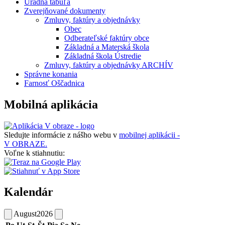
Úradná tabuľa
Zverejňované dokumenty
Zmluvy, faktúry a objednávky
Obec
Odberateľské faktúry obce
Základná a Materská škola
Základná škola Ústredie
Zmluvy, faktúry a objednávky ARCHÍV
Správne konania
Farnosť Oščadnica
Mobilná aplikácia
Sledujte informácie z nášho webu v
mobilnej aplikácii -
V OBRAZE.
Voľne k stiahnutiu:
Kalendár
August
2026