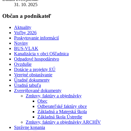
31. 10. 2025
Občan a podnikateľ
Aktuality
Voľby 2026
Poskytovanie informácií
Noviny
BUS-VLAK
Kanalizácia v obci Oščadnica
Odpadové hospodárstvo
Ovzdušie
Dotácie a projekty EÚ
Verejné obstarávanie
Úradné dokumenty
Úradná tabuľa
Zverejňované dokumenty
Zmluvy, faktúry a objednávky
Obec
Odberateľské faktúry obce
Základná a Materská škola
Základná škola Ústredie
Zmluvy, faktúry a objednávky ARCHÍV
Správne konania