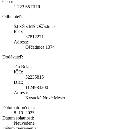
Cena:
1 223,65 EUR
Odberateľ:
ŠJ ZŠ s MŠ Oščadnica
IČO:
37812271
Adresa:
Oščadnica 1374
Dodávateľ:
Ján Belan
IČO:
52235815
DIČ:
1124983200
Adresa:
Kysucké Nové Mesto
Dátum doručenia:
8. 10. 2025
Dátum splatnosti:
Neuvedené
Dátum zverejnenia: