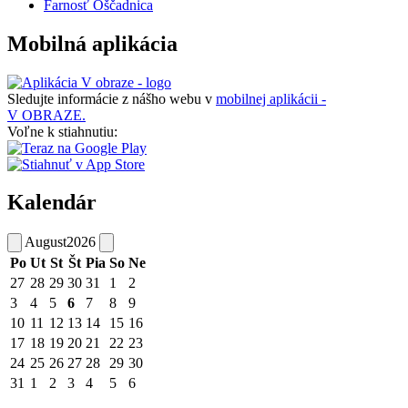
Farnosť Oščadnica
Mobilná aplikácia
Sledujte informácie z nášho webu v
mobilnej aplikácii -
V OBRAZE.
Voľne k stiahnutiu:
Kalendár
August
2026
Po
Ut
St
Št
Pia
So
Ne
27
28
29
30
31
1
2
3
4
5
6
7
8
9
10
11
12
13
14
15
16
17
18
19
20
21
22
23
24
25
26
27
28
29
30
31
1
2
3
4
5
6