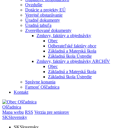
Ovzdušie
Dotácie a projekty EÚ
Verejné obstarávanie
Úradné dokumenty
Úradná tabuľa
Zverejňované dokumenty
Zmluvy, faktúry a objednávky
Obec
Odberateľské faktúry obce
Základná a Materská škola
Základná škola Ústredie
Zmluvy, faktúry a objednávky ARCHÍV
Obec
Základná a Materská škola
Základná škola Ústredie
Správne konania
Farnosť Oščadnica
Kontakt
Oščadnica
Mapa webu
RSS
Verzia pre seniorov
SK
Slovensky
SK
Slovensky