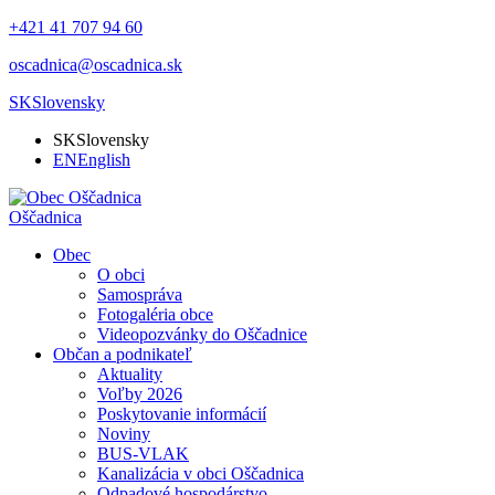
+421 41 707 94 60
oscadnica@oscadnica.sk
SK
Slovensky
SK
Slovensky
EN
English
Oščadnica
Obec
O obci
Samospráva
Fotogaléria obce
Videopozvánky do Oščadnice
Občan a podnikateľ
Aktuality
Voľby 2026
Poskytovanie informácií
Noviny
BUS-VLAK
Kanalizácia v obci Oščadnica
Odpadové hospodárstvo