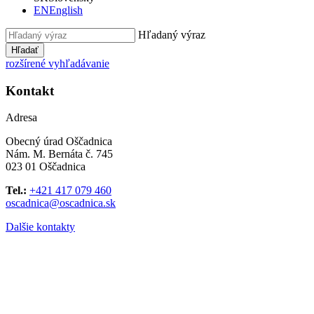
EN
English
Hľadaný výraz
Hľadať
rozšírené vyhľadávanie
Kontakt
Adresa
Obecný úrad Oščadnica
Nám. M. Bernáta č. 745
023 01 Oščadnica
Tel.:
+421 417 079 460
oscadnica@oscadnica.sk
Dalšie kontakty