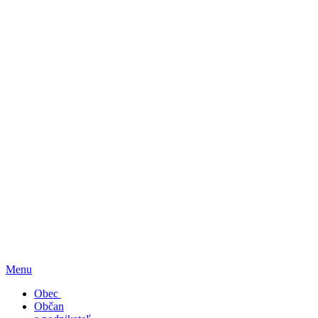
Menu
Obec
Občan