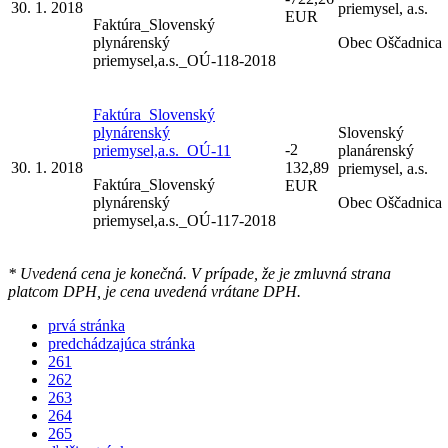
30. 1. 2018
priemysel, a.s.
EUR
Faktúra_Slovenský
plynárenský
Obec Oščadnica
priemysel,a.s._OÚ-118-2018
Faktúra_Slovenský
plynárenský
Slovenský
-2
priemysel,a.s._OÚ-11
planárenský
30. 1. 2018
132,89
priemysel, a.s.
Faktúra_Slovenský
EUR
plynárenský
Obec Oščadnica
priemysel,a.s._OÚ-117-2018
* Uvedená cena je konečná. V prípade, že je zmluvná strana
platcom DPH, je cena uvedená vrátane DPH.
prvá stránka
predchádzajúca stránka
261
262
263
264
265