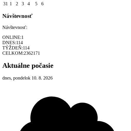
31
1
2
3
4
5
6
Návštevnosť
Návštevnosť:
ONLINE:
1
DNES:
114
TÝŽDEŇ:
114
CELKOM:
2362171
Aktuálne počasie
dnes, pondelok 10. 8. 2026