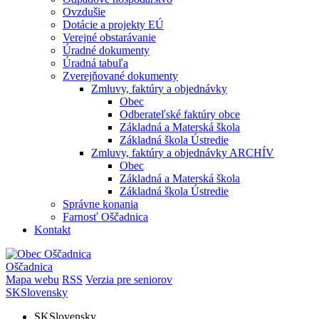
Ovzdušie
Dotácie a projekty EÚ
Verejné obstarávanie
Úradné dokumenty
Úradná tabuľa
Zverejňované dokumenty
Zmluvy, faktúry a objednávky
Obec
Odberateľské faktúry obce
Základná a Materská škola
Základná škola Ústredie
Zmluvy, faktúry a objednávky ARCHÍV
Obec
Základná a Materská škola
Základná škola Ústredie
Správne konania
Farnosť Oščadnica
Kontakt
Oščadnica
Mapa webu
RSS
Verzia pre seniorov
SK
Slovensky
SK
Slovensky