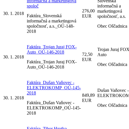
informačná a marketingová
Slovenská
spoloč
informačná a
276,00
marketingová
30. 1. 2018
Faktúra_Slovenská
EUR
spoločnosť, a.s.
informačná a marketingová
spoločnosť, a.s._OÚ-148-
Obec Oščadnica
2018
Faktúra_Trojan Juraj FOX-
Trojan Juraj FO
Auto_OÚ-146-2018
72,50
Auto
30. 1. 2018
EUR
Faktúra_Trojan Juraj FOX-
Obec Oščadnica
Auto_OÚ-146-2018
Faktúra_Dušan Vaňovec -
ELEKTROKOMP_OÚ-145-
Dušan Vaňovec -
2018
849,89
ELEKTROKO
30. 1. 2018
EUR
Faktúra_Dušan Vaňovec -
Obec Oščadnica
ELEKTROKOMP_OÚ-145-
2018
Faktúra_Tibor Hrotko -