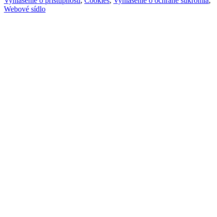
Vyhlásenie o prístupnosti
,
Cookies
,
Vyhlásenie o ochrane súkromia
,
Webové sídlo