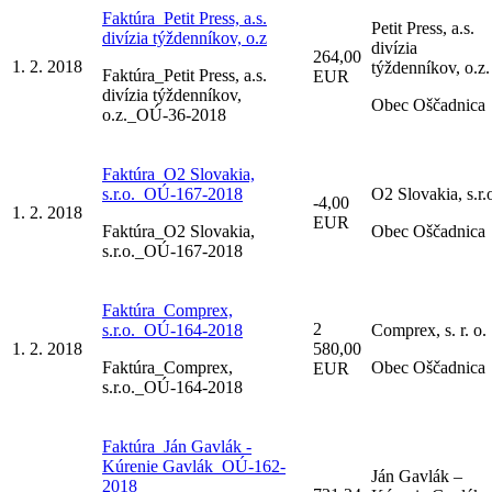
Faktúra_Petit Press, a.s.
Petit Press, a.s.
divízia týždenníkov, o.z
divízia
264,00
1. 2. 2018
týždenníkov, o.z.
Faktúra_Petit Press, a.s.
EUR
divízia týždenníkov,
Obec Oščadnica
o.z._OÚ-36-2018
Faktúra_O2 Slovakia,
s.r.o._OÚ-167-2018
O2 Slovakia, s.r.
-4,00
1. 2. 2018
EUR
Faktúra_O2 Slovakia,
Obec Oščadnica
s.r.o._OÚ-167-2018
Faktúra_Comprex,
2
s.r.o._OÚ-164-2018
Comprex, s. r. o.
1. 2. 2018
580,00
Faktúra_Comprex,
Obec Oščadnica
EUR
s.r.o._OÚ-164-2018
Faktúra_Ján Gavlák -
Kúrenie Gavlák_OÚ-162-
Ján Gavlák –
2018