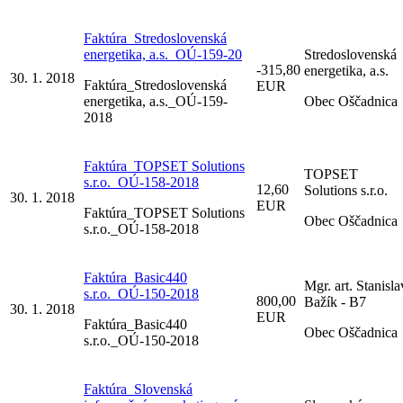
Faktúra_Stredoslovenská
energetika, a.s._OÚ-159-20
Stredoslovenská
-315,80
energetika, a.s.
30. 1. 2018
Faktúra_Stredoslovenská
EUR
energetika, a.s._OÚ-159-
Obec Oščadnica
2018
Faktúra_TOPSET Solutions
TOPSET
s.r.o._OÚ-158-2018
12,60
Solutions s.r.o.
30. 1. 2018
EUR
Faktúra_TOPSET Solutions
Obec Oščadnica
s.r.o._OÚ-158-2018
Faktúra_Basic440
Mgr. art. Stanisla
s.r.o._OÚ-150-2018
800,00
Bažík - B7
30. 1. 2018
EUR
Faktúra_Basic440
Obec Oščadnica
s.r.o._OÚ-150-2018
Faktúra_Slovenská