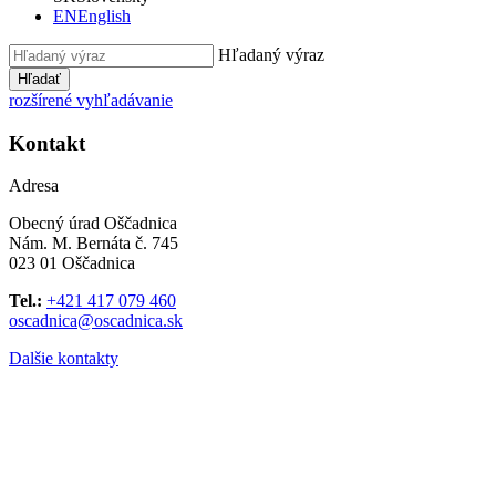
EN
English
Hľadaný výraz
Hľadať
rozšírené vyhľadávanie
Kontakt
Adresa
Obecný úrad Oščadnica
Nám. M. Bernáta č. 745
023 01 Oščadnica
Tel.:
+421 417 079 460
oscadnica@oscadnica.sk
Dalšie kontakty