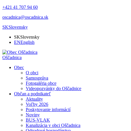
+421 41 707 94 60
oscadnica@oscadnica.sk
SK
Slovensky
SK
Slovensky
EN
English
Oščadnica
Obec
O obci
Samospráva
Fotogaléria obce
Videopozvánky do Oščadnice
Občan a podnikateľ
Aktuality
Voľby 2026
Poskytovanie informácií
Noviny
BUS-VLAK
Kanalizácia v obci Oščadnica
Odpadové hospodárstvo