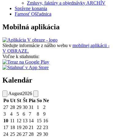
Zmluvy, faktúry a objednávky ARCHÍV
Správne konania
Farnosť Oščadnica
Mobilná aplikácia
Sledujte informácie z nášho webu v
mobilnej aplikácii -
V OBRAZE.
Voľne k stiahnutiu:
Kalendár
August
2026
Po
Ut
St
Št
Pia
So
Ne
27
28
29
30
31
1
2
3
4
5
6
7
8
9
10
11
12
13
14
15
16
17
18
19
20
21
22
23
24
25
26
27
28
29
30