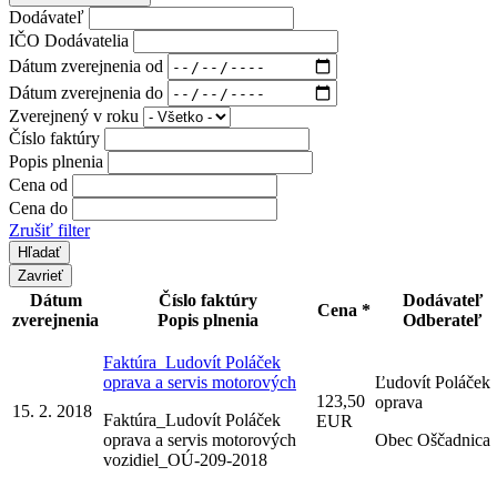
Dodávateľ
IČO Dodávatelia
Dátum zverejnenia od
Dátum zverejnenia do
Zverejnený v roku
Číslo faktúry
Popis plnenia
Cena od
Cena do
Zrušiť filter
Zavrieť
Dátum
Číslo faktúry
Dodávateľ
Cena *
zverejnenia
Popis plnenia
Odberateľ
Faktúra_Ludovít Poláček
oprava a servis motorových
Ľudovít Poláček
123,50
oprava
15. 2. 2018
Faktúra_Ludovít Poláček
EUR
oprava a servis motorových
Obec Oščadnica
vozidiel_OÚ-209-2018