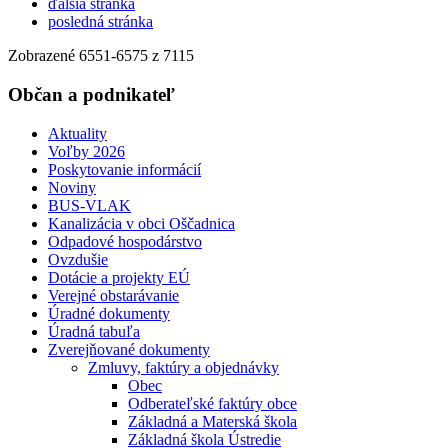
ďalšia stránka
posledná stránka
Zobrazené
6551
-
6575
z 7115
Občan a podnikateľ
Aktuality
Voľby 2026
Poskytovanie informácií
Noviny
BUS-VLAK
Kanalizácia v obci Oščadnica
Odpadové hospodárstvo
Ovzdušie
Dotácie a projekty EÚ
Verejné obstarávanie
Úradné dokumenty
Úradná tabuľa
Zverejňované dokumenty
Zmluvy, faktúry a objednávky
Obec
Odberateľské faktúry obce
Základná a Materská škola
Základná škola Ústredie