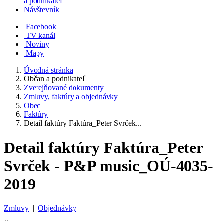
a podnikateľ
Návštevník
Facebook
TV kanál
Noviny
Mapy
Úvodná stránka
Občan a podnikateľ
Zverejňované dokumenty
Zmluvy, faktúry a objednávky
Obec
Faktúry
Detail faktúry Faktúra_Peter Svrček...
Detail faktúry Faktúra_Peter
Svrček - P&P music_OÚ-4035-
2019
Zmluvy
|
Objednávky