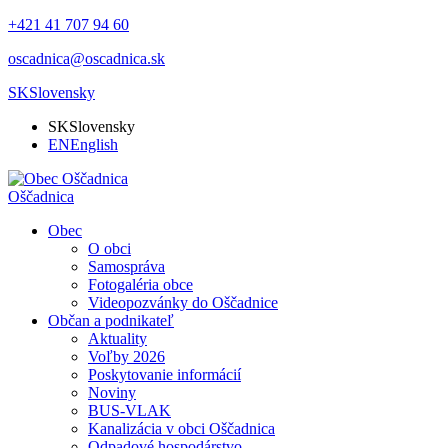
+421 41 707 94 60
oscadnica@oscadnica.sk
SK
Slovensky
SK
Slovensky
EN
English
Oščadnica
Obec
O obci
Samospráva
Fotogaléria obce
Videopozvánky do Oščadnice
Občan a podnikateľ
Aktuality
Voľby 2026
Poskytovanie informácií
Noviny
BUS-VLAK
Kanalizácia v obci Oščadnica
Odpadové hospodárstvo