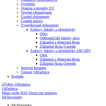
Ovzdušie
Dotácie a projekty EÚ
Verejné obstarávanie
Úradné dokumenty
Úradná tabuľa
Zverejňované dokumenty
Zmluvy, faktúry a objednávky
Obec
Odberateľské faktúry obce
Základná a Materská škola
Základná škola Ústredie
Zmluvy, faktúry a objednávky ARCHÍV
Obec
Základná a Materská škola
Základná škola Ústredie
Správne konania
Farnosť Oščadnica
Kontakt
Oščadnica
Mapa webu
RSS
Verzia pre seniorov
SK
Slovensky
SK
Slovensky