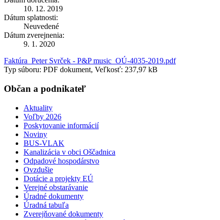
10. 12. 2019
Dátum splatnosti:
Neuvedené
Dátum zverejnenia:
9. 1. 2020
Faktúra_Peter Svrček - P&P music_OÚ-4035-2019.pdf
Typ súboru: PDF dokument, Veľkosť: 237,97 kB
Občan a podnikateľ
Aktuality
Voľby 2026
Poskytovanie informácií
Noviny
BUS-VLAK
Kanalizácia v obci Oščadnica
Odpadové hospodárstvo
Ovzdušie
Dotácie a projekty EÚ
Verejné obstarávanie
Úradné dokumenty
Úradná tabuľa
Zverejňované dokumenty