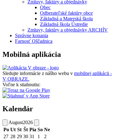
Zmluvy, faktúry a objednávky
Obec
Odberateľské faktúry obce
Základná a Materská škola
Základná škola Ústredie
Zmluvy, faktúry a objednávky ARCHÍV
Správne konania
Farnosť Oščadnica
Mobilná aplikácia
Sledujte informácie z nášho webu v
mobilnej aplikácii -
V OBRAZE.
Voľne k stiahnutiu:
Kalendár
August
2026
Po
Ut
St
Št
Pia
So
Ne
27
28
29
30
31
1
2