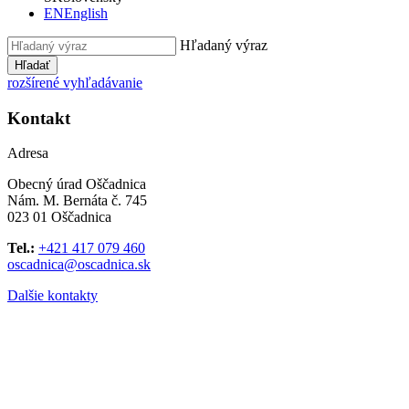
EN
English
Hľadaný výraz
Hľadať
rozšírené vyhľadávanie
Kontakt
Adresa
Obecný úrad Oščadnica
Nám. M. Bernáta č. 745
023 01 Oščadnica
Tel.:
+421 417 079 460
oscadnica@oscadnica.sk
Dalšie kontakty