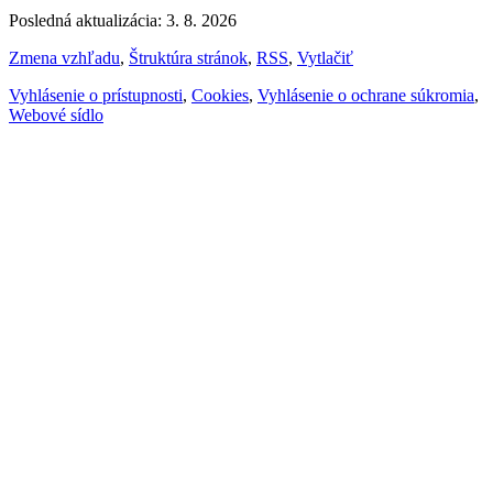
Posledná aktualizácia: 3. 8. 2026
Zmena vzhľadu
,
Štruktúra stránok
,
RSS
,
Vytlačiť
Vyhlásenie o prístupnosti
,
Cookies
,
Vyhlásenie o ochrane súkromia
,
Webové sídlo