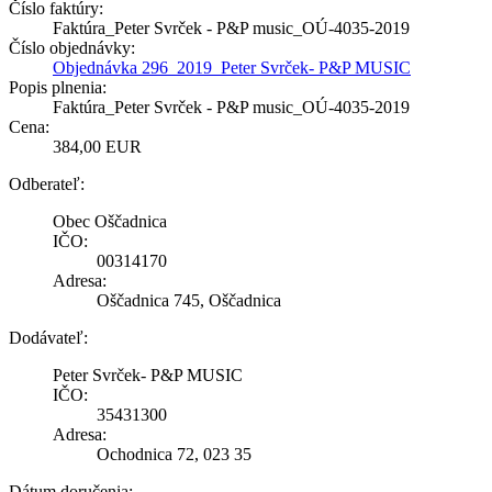
Číslo faktúry:
Faktúra_Peter Svrček - P&P music_OÚ-4035-2019
Číslo objednávky:
Objednávka 296_2019_Peter Svrček- P&P MUSIC
Popis plnenia:
Faktúra_Peter Svrček - P&P music_OÚ-4035-2019
Cena:
384,00 EUR
Odberateľ:
Obec Oščadnica
IČO:
00314170
Adresa:
Oščadnica 745, Oščadnica
Dodávateľ:
Peter Svrček- P&P MUSIC
IČO:
35431300
Adresa:
Ochodnica 72, 023 35
Dátum doručenia: