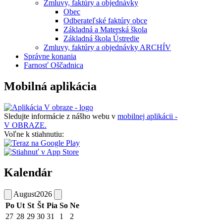
Zmluvy, faktúry a objednávky
Obec
Odberateľské faktúry obce
Základná a Materská škola
Základná škola Ústredie
Zmluvy, faktúry a objednávky ARCHÍV
Správne konania
Farnosť Oščadnica
Mobilná aplikácia
Sledujte informácie z nášho webu v
mobilnej aplikácii -
V OBRAZE.
Voľne k stiahnutiu:
Kalendár
August
2026
Po
Ut
St
Št
Pia
So
Ne
27
28
29
30
31
1
2