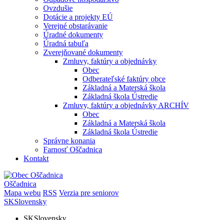
Ovzdušie
Dotácie a projekty EÚ
Verejné obstarávanie
Úradné dokumenty
Úradná tabuľa
Zverejňované dokumenty
Zmluvy, faktúry a objednávky
Obec
Odberateľské faktúry obce
Základná a Materská škola
Základná škola Ústredie
Zmluvy, faktúry a objednávky ARCHÍV
Obec
Základná a Materská škola
Základná škola Ústredie
Správne konania
Farnosť Oščadnica
Kontakt
Oščadnica
Mapa webu
RSS
Verzia pre seniorov
SK
Slovensky
SK
Slovensky