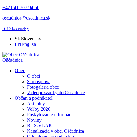
+421 41 707 94 60
oscadnica@oscadnica.sk
SK
Slovensky
SK
Slovensky
EN
English
Oščadnica
Obec
O obci
Samospráva
Fotogaléria obce
Videopozvánky do Oščadnice
Občan a podnikateľ
Aktuality
Voľby 2026
Poskytovanie informácií
Noviny
BUS-VLAK
Kanalizácia v obci Oščadnica
Odpadové hospodárstvo