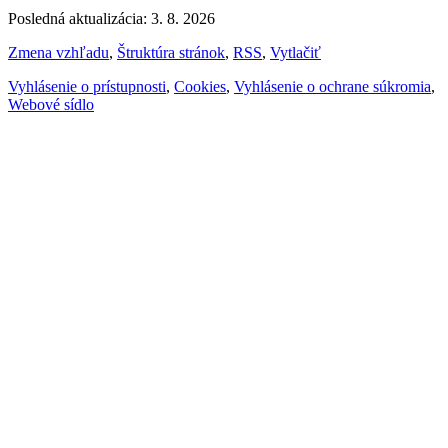
Posledná aktualizácia: 3. 8. 2026
Zmena vzhľadu
,
Štruktúra stránok
,
RSS
,
Vytlačiť
Vyhlásenie o prístupnosti
,
Cookies
,
Vyhlásenie o ochrane súkromia
,
Webové sídlo