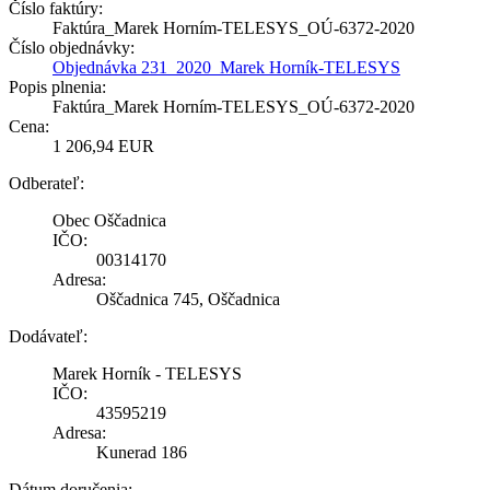
Číslo faktúry:
Faktúra_Marek Horním-TELESYS_OÚ-6372-2020
Číslo objednávky:
Objednávka 231_2020_Marek Horník-TELESYS
Popis plnenia:
Faktúra_Marek Horním-TELESYS_OÚ-6372-2020
Cena:
1 206,94 EUR
Odberateľ:
Obec Oščadnica
IČO:
00314170
Adresa:
Oščadnica 745, Oščadnica
Dodávateľ:
Marek Horník - TELESYS
IČO:
43595219
Adresa:
Kunerad 186
Dátum doručenia: