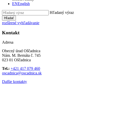
EN
English
Hľadaný výraz
Hľadať
rozšírené vyhľadávanie
Kontakt
Adresa
Obecný úrad Oščadnica
Nám. M. Bernáta č. 745
023 01 Oščadnica
Tel.:
+421 417 079 460
oscadnica@oscadnica.sk
Dalšie kontakty