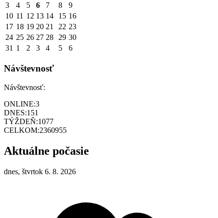
3
4
5
6
7
8
9
10
11
12
13
14
15
16
17
18
19
20
21
22
23
24
25
26
27
28
29
30
31
1
2
3
4
5
6
Návštevnosť
Návštevnosť:
ONLINE:
3
DNES:
151
TÝŽDEŇ:
1077
CELKOM:
2360955
Aktuálne počasie
dnes, štvrtok 6. 8. 2026