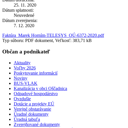
25. 11. 2020
Dátum splatnosti:
Neuvedené
Dátum zverejnenia:
7. 12. 2020
Faktúra_Marek Horním-TELESYS_OÚ-6372-2020.pdf
Typ súboru: PDF dokument, Veľkosť: 383,71 kB
Občan a podnikateľ
Aktuality
Voľby 2026
Poskytovanie informácií
Noviny
BUS-VLAK
Kanalizácia v obci Oščadnica
Odpadové hospodárstvo
Ovzdušie
Dotácie a projekty EÚ
Verejné obstarávanie
Úradné dokumenty
Úradná tabuľa
Zverejňované dokumenty