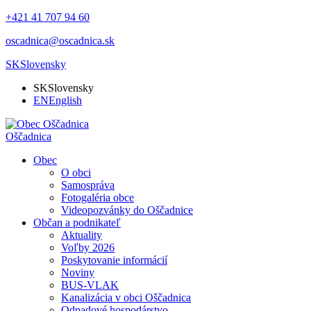
+421 41 707 94 60
oscadnica@oscadnica.sk
SK
Slovensky
SK
Slovensky
EN
English
Oščadnica
Obec
O obci
Samospráva
Fotogaléria obce
Videopozvánky do Oščadnice
Občan a podnikateľ
Aktuality
Voľby 2026
Poskytovanie informácií
Noviny
BUS-VLAK
Kanalizácia v obci Oščadnica
Odpadové hospodárstvo