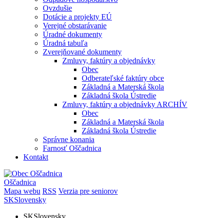
Ovzdušie
Dotácie a projekty EÚ
Verejné obstarávanie
Úradné dokumenty
Úradná tabuľa
Zverejňované dokumenty
Zmluvy, faktúry a objednávky
Obec
Odberateľské faktúry obce
Základná a Materská škola
Základná škola Ústredie
Zmluvy, faktúry a objednávky ARCHÍV
Obec
Základná a Materská škola
Základná škola Ústredie
Správne konania
Farnosť Oščadnica
Kontakt
Oščadnica
Mapa webu
RSS
Verzia pre seniorov
SK
Slovensky
SK
Slovensky