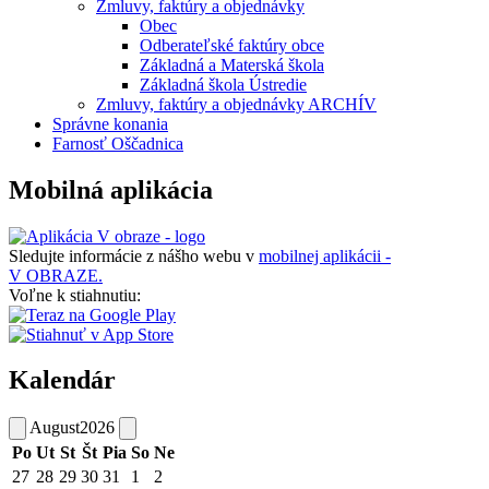
Zmluvy, faktúry a objednávky
Obec
Odberateľské faktúry obce
Základná a Materská škola
Základná škola Ústredie
Zmluvy, faktúry a objednávky ARCHÍV
Správne konania
Farnosť Oščadnica
Mobilná aplikácia
Sledujte informácie z nášho webu v
mobilnej aplikácii -
V OBRAZE.
Voľne k stiahnutiu:
Kalendár
August
2026
Po
Ut
St
Št
Pia
So
Ne
27
28
29
30
31
1
2