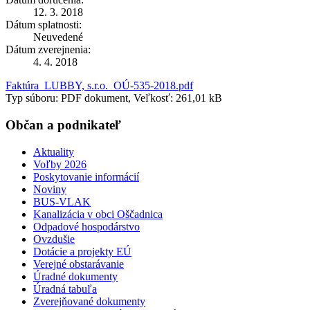
12. 3. 2018
Dátum splatnosti:
Neuvedené
Dátum zverejnenia:
4. 4. 2018
Faktúra_LUBBY, s.r.o._OÚ-535-2018.pdf
Typ súboru: PDF dokument, Veľkosť: 261,01 kB
Občan a podnikateľ
Aktuality
Voľby 2026
Poskytovanie informácií
Noviny
BUS-VLAK
Kanalizácia v obci Oščadnica
Odpadové hospodárstvo
Ovzdušie
Dotácie a projekty EÚ
Verejné obstarávanie
Úradné dokumenty
Úradná tabuľa
Zverejňované dokumenty