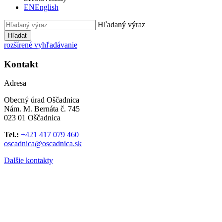
EN
English
Hľadaný výraz
Hľadať
rozšírené vyhľadávanie
Kontakt
Adresa
Obecný úrad Oščadnica
Nám. M. Bernáta č. 745
023 01 Oščadnica
Tel.:
+421 417 079 460
oscadnica@oscadnica.sk
Dalšie kontakty