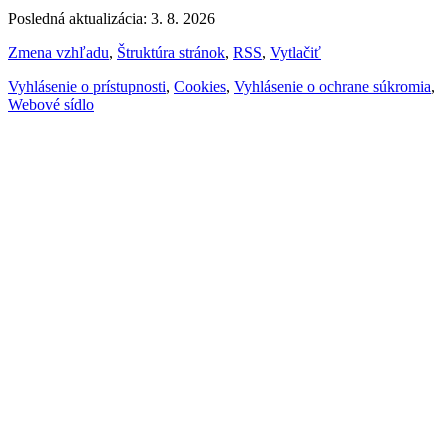
Posledná aktualizácia: 3. 8. 2026
Zmena vzhľadu
,
Štruktúra stránok
,
RSS
,
Vytlačiť
Vyhlásenie o prístupnosti
,
Cookies
,
Vyhlásenie o ochrane súkromia
,
Webové sídlo