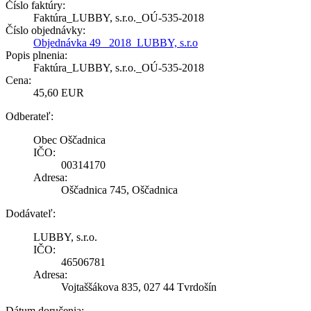
Číslo faktúry:
Faktúra_LUBBY, s.r.o._OÚ-535-2018
Číslo objednávky:
Objednávka 49_ 2018_LUBBY, s.r.o
Popis plnenia:
Faktúra_LUBBY, s.r.o._OÚ-535-2018
Cena:
45,60 EUR
Odberateľ:
Obec Oščadnica
IČO:
00314170
Adresa:
Oščadnica 745, Oščadnica
Dodávateľ:
LUBBY, s.r.o.
IČO:
46506781
Adresa:
Vojtaššákova 835, 027 44 Tvrdošín
Dátum doručenia: