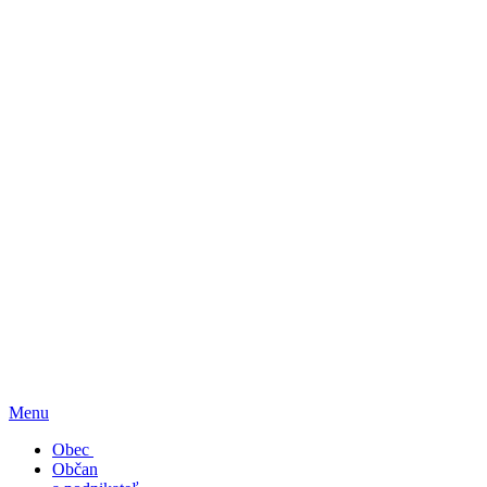
Menu
Obec
Občan