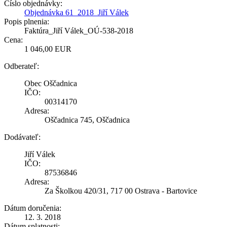
Číslo objednávky:
Objednávka 61_2018_Jiří Válek
Popis plnenia:
Faktúra_Jiří Válek_OÚ-538-2018
Cena:
1 046,00 EUR
Odberateľ:
Obec Oščadnica
IČO:
00314170
Adresa:
Oščadnica 745, Oščadnica
Dodávateľ:
Jiří Válek
IČO:
87536846
Adresa:
Za Školkou 420/31, 717 00 Ostrava - Bartovice
Dátum doručenia:
12. 3. 2018
Dátum splatnosti: