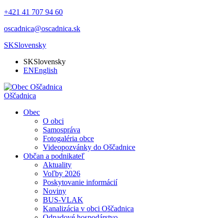
+421 41 707 94 60
oscadnica@oscadnica.sk
SK
Slovensky
SK
Slovensky
EN
English
Oščadnica
Obec
O obci
Samospráva
Fotogaléria obce
Videopozvánky do Oščadnice
Občan a podnikateľ
Aktuality
Voľby 2026
Poskytovanie informácií
Noviny
BUS-VLAK
Kanalizácia v obci Oščadnica
Odpadové hospodárstvo