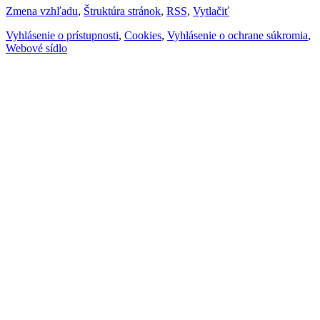
Zmena vzhľadu
,
Štruktúra stránok
,
RSS
,
Vytlačiť
Vyhlásenie o prístupnosti
,
Cookies
,
Vyhlásenie o ochrane súkromia
,
Webové sídlo