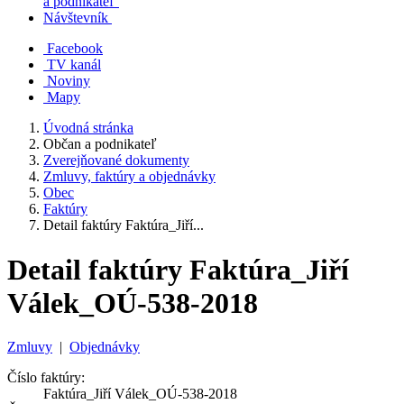
a podnikateľ
Návštevník
Facebook
TV kanál
Noviny
Mapy
Úvodná stránka
Občan a podnikateľ
Zverejňované dokumenty
Zmluvy, faktúry a objednávky
Obec
Faktúry
Detail faktúry Faktúra_Jiří...
Detail faktúry Faktúra_Jiří
Válek_OÚ-538-2018
Zmluvy
|
Objednávky
Číslo faktúry:
Faktúra_Jiří Válek_OÚ-538-2018