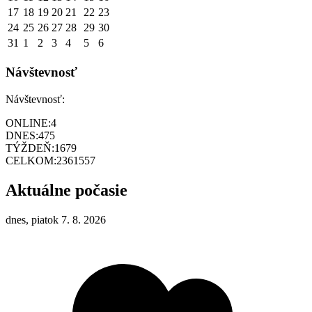
17
18
19
20
21
22
23
24
25
26
27
28
29
30
31
1
2
3
4
5
6
Návštevnosť
Návštevnosť:
ONLINE:
4
DNES:
475
TÝŽDEŇ:
1679
CELKOM:
2361557
Aktuálne počasie
dnes, piatok 7. 8. 2026