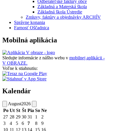
Odberateľské faktúry obce
Základná a Materská škola
Základná škola Ústredie
Zmluvy, faktúry a objednávky ARCHÍV
Správne konania
Farnosť Oščadnica
Mobilná aplikácia
Sledujte informácie z nášho webu v
mobilnej aplikácii -
V OBRAZE.
Voľne k stiahnutiu:
Kalendár
August
2026
Po
Ut
St
Št
Pia
So
Ne
27
28
29
30
31
1
2
3
4
5
6
7
8
9
10
11
12
13
14
15
16