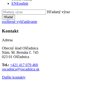
EN
English
Hľadaný výraz
Hľadať
rozšírené vyhľadávanie
Kontakt
Adresa
Obecný úrad Oščadnica
Nám. M. Bernáta č. 745
023 01 Oščadnica
Tel.:
+421 417 079 460
oscadnica@oscadnica.sk
Dalšie kontakty