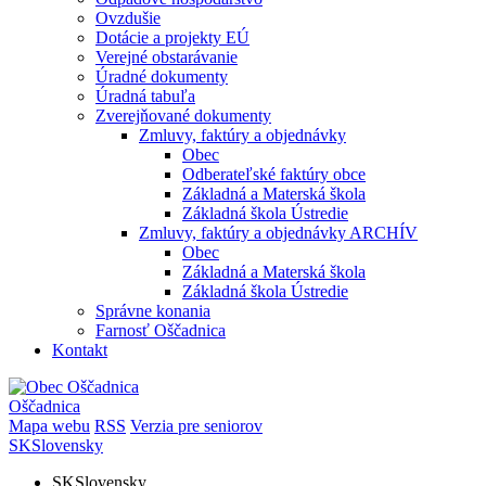
Ovzdušie
Dotácie a projekty EÚ
Verejné obstarávanie
Úradné dokumenty
Úradná tabuľa
Zverejňované dokumenty
Zmluvy, faktúry a objednávky
Obec
Odberateľské faktúry obce
Základná a Materská škola
Základná škola Ústredie
Zmluvy, faktúry a objednávky ARCHÍV
Obec
Základná a Materská škola
Základná škola Ústredie
Správne konania
Farnosť Oščadnica
Kontakt
Oščadnica
Mapa webu
RSS
Verzia pre seniorov
SK
Slovensky
SK
Slovensky