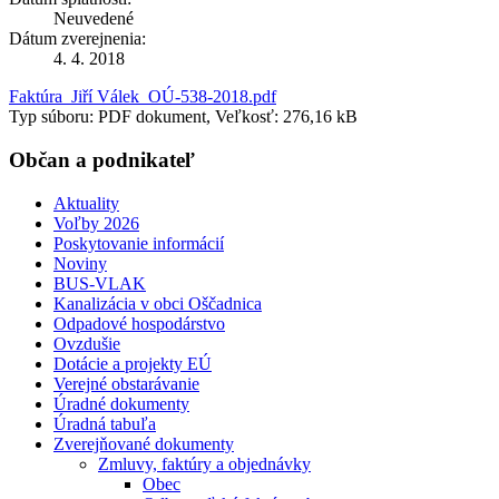
Neuvedené
Dátum zverejnenia:
4. 4. 2018
Faktúra_Jiří Válek_OÚ-538-2018.pdf
Typ súboru: PDF dokument, Veľkosť: 276,16 kB
Občan a podnikateľ
Aktuality
Voľby 2026
Poskytovanie informácií
Noviny
BUS-VLAK
Kanalizácia v obci Oščadnica
Odpadové hospodárstvo
Ovzdušie
Dotácie a projekty EÚ
Verejné obstarávanie
Úradné dokumenty
Úradná tabuľa
Zverejňované dokumenty
Zmluvy, faktúry a objednávky
Obec