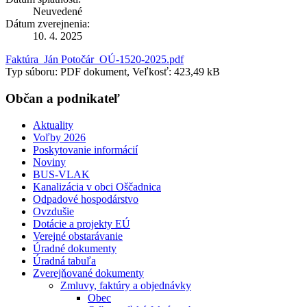
Neuvedené
Dátum zverejnenia:
10. 4. 2025
Faktúra_Ján Potočár_OÚ-1520-2025.pdf
Typ súboru: PDF dokument, Veľkosť: 423,49 kB
Občan a podnikateľ
Aktuality
Voľby 2026
Poskytovanie informácií
Noviny
BUS-VLAK
Kanalizácia v obci Oščadnica
Odpadové hospodárstvo
Ovzdušie
Dotácie a projekty EÚ
Verejné obstarávanie
Úradné dokumenty
Úradná tabuľa
Zverejňované dokumenty
Zmluvy, faktúry a objednávky
Obec