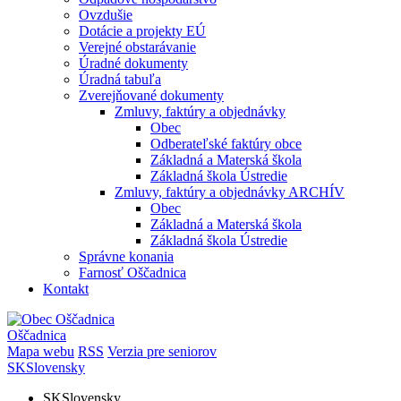
Ovzdušie
Dotácie a projekty EÚ
Verejné obstarávanie
Úradné dokumenty
Úradná tabuľa
Zverejňované dokumenty
Zmluvy, faktúry a objednávky
Obec
Odberateľské faktúry obce
Základná a Materská škola
Základná škola Ústredie
Zmluvy, faktúry a objednávky ARCHÍV
Obec
Základná a Materská škola
Základná škola Ústredie
Správne konania
Farnosť Oščadnica
Kontakt
Oščadnica
Mapa webu
RSS
Verzia pre seniorov
SK
Slovensky
SK
Slovensky