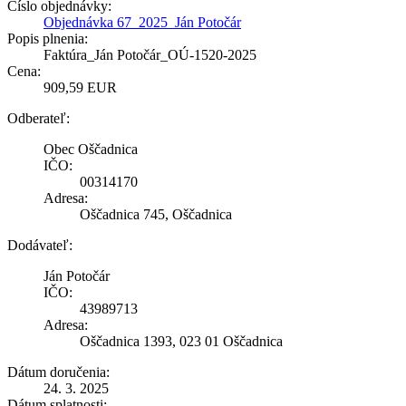
Číslo objednávky:
Objednávka 67_2025_Ján Potočár
Popis plnenia:
Faktúra_Ján Potočár_OÚ-1520-2025
Cena:
909,59 EUR
Odberateľ:
Obec Oščadnica
IČO:
00314170
Adresa:
Oščadnica 745, Oščadnica
Dodávateľ:
Ján Potočár
IČO:
43989713
Adresa:
Oščadnica 1393, 023 01 Oščadnica
Dátum doručenia:
24. 3. 2025
Dátum splatnosti: