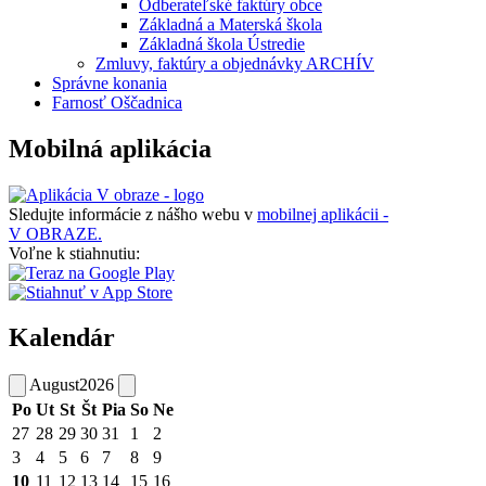
Odberateľské faktúry obce
Základná a Materská škola
Základná škola Ústredie
Zmluvy, faktúry a objednávky ARCHÍV
Správne konania
Farnosť Oščadnica
Mobilná aplikácia
Sledujte informácie z nášho webu v
mobilnej aplikácii -
V OBRAZE.
Voľne k stiahnutiu:
Kalendár
August
2026
Po
Ut
St
Št
Pia
So
Ne
27
28
29
30
31
1
2
3
4
5
6
7
8
9
10
11
12
13
14
15
16