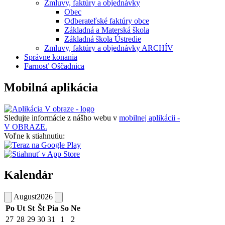
Zmluvy, faktúry a objednávky
Obec
Odberateľské faktúry obce
Základná a Materská škola
Základná škola Ústredie
Zmluvy, faktúry a objednávky ARCHÍV
Správne konania
Farnosť Oščadnica
Mobilná aplikácia
Sledujte informácie z nášho webu v
mobilnej aplikácii -
V OBRAZE.
Voľne k stiahnutiu:
Kalendár
August
2026
Po
Ut
St
Št
Pia
So
Ne
27
28
29
30
31
1
2