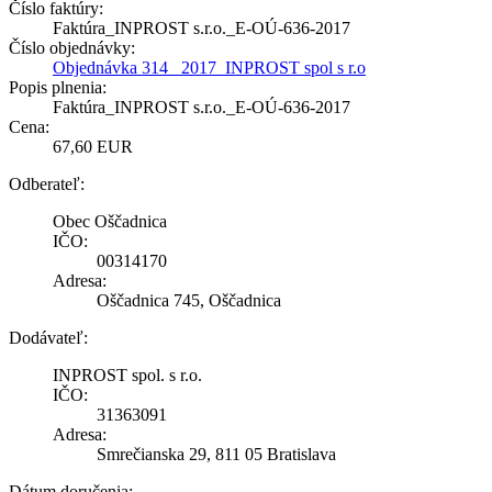
Číslo faktúry:
Faktúra_INPROST s.r.o._E-OÚ-636-2017
Číslo objednávky:
Objednávka 314_ 2017_INPROST spol s r.o
Popis plnenia:
Faktúra_INPROST s.r.o._E-OÚ-636-2017
Cena:
67,60 EUR
Odberateľ:
Obec Oščadnica
IČO:
00314170
Adresa:
Oščadnica 745, Oščadnica
Dodávateľ:
INPROST spol. s r.o.
IČO:
31363091
Adresa:
Smrečianska 29, 811 05 Bratislava
Dátum doručenia: