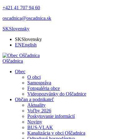
+421 41 707 94 60
oscadnica@oscadnica.sk
SK
Slovensky
SK
Slovensky
EN
English
Oščadnica
Obec
O obci
Samospráva
Fotogaléria obce
Videopozvánky do Oščadnice
Občan a podnikateľ
Aktuality
Voľby 2026
Poskytovanie informácií
Noviny
BUS-VLAK
Kanalizácia v obci Oščadnica
Odpadové hospodárstvo