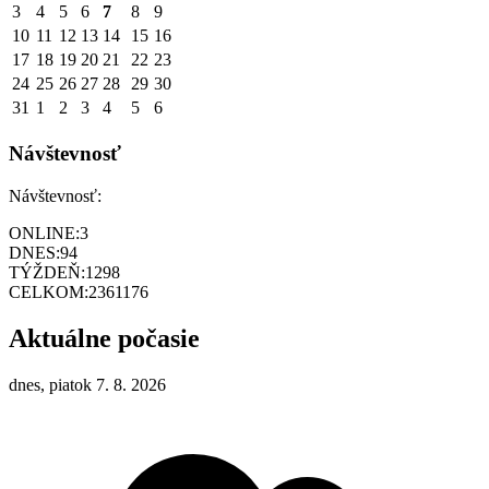
3
4
5
6
7
8
9
10
11
12
13
14
15
16
17
18
19
20
21
22
23
24
25
26
27
28
29
30
31
1
2
3
4
5
6
Návštevnosť
Návštevnosť:
ONLINE:
3
DNES:
94
TÝŽDEŇ:
1298
CELKOM:
2361176
Aktuálne počasie
dnes, piatok 7. 8. 2026