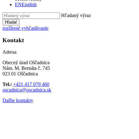
EN
English
Hľadaný výraz
Hľadať
rozšírené vyhľadávanie
Kontakt
Adresa
Obecný úrad Oščadnica
Nám. M. Bernáta č. 745
023 01 Oščadnica
Tel.:
+421 417 079 460
oscadnica@oscadnica.sk
Dalšie kontakty