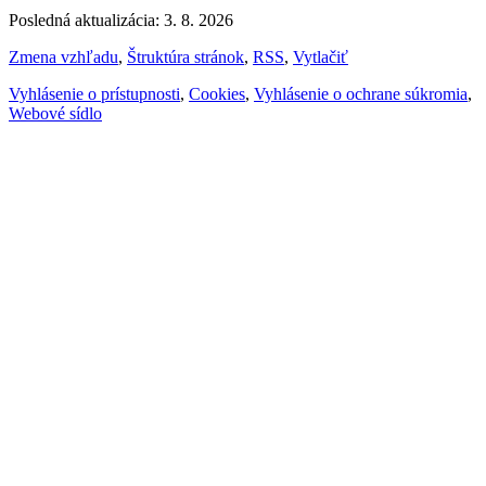
Posledná aktualizácia: 3. 8. 2026
Zmena vzhľadu
,
Štruktúra stránok
,
RSS
,
Vytlačiť
Vyhlásenie o prístupnosti
,
Cookies
,
Vyhlásenie o ochrane súkromia
,
Webové sídlo