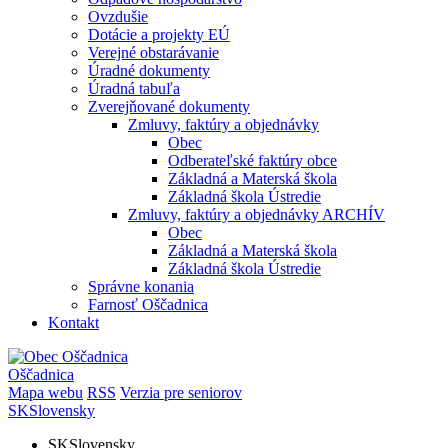
Ovzdušie
Dotácie a projekty EÚ
Verejné obstarávanie
Úradné dokumenty
Úradná tabuľa
Zverejňované dokumenty
Zmluvy, faktúry a objednávky
Obec
Odberateľské faktúry obce
Základná a Materská škola
Základná škola Ústredie
Zmluvy, faktúry a objednávky ARCHÍV
Obec
Základná a Materská škola
Základná škola Ústredie
Správne konania
Farnosť Oščadnica
Kontakt
Oščadnica
Mapa webu
RSS
Verzia pre seniorov
SK
Slovensky
SK
Slovensky