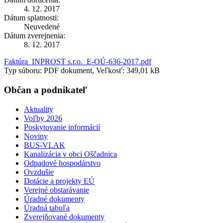
4. 12. 2017
Dátum splatnosti:
Neuvedené
Dátum zverejnenia:
8. 12. 2017
Faktúra_INPROST s.r.o._E-OÚ-636-2017.pdf
Typ súboru: PDF dokument, Veľkosť: 349,01 kB
Občan a podnikateľ
Aktuality
Voľby 2026
Poskytovanie informácií
Noviny
BUS-VLAK
Kanalizácia v obci Oščadnica
Odpadové hospodárstvo
Ovzdušie
Dotácie a projekty EÚ
Verejné obstarávanie
Úradné dokumenty
Úradná tabuľa
Zverejňované dokumenty