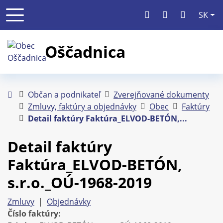
Slo
SK
+421 41 707 94 60
oscadnica@osca
Oščadnica
Úvodná stránka
Občan a podnikateľ
Zverejňované dokumenty
Zmluvy, faktúry a objednávky
Obec
Faktúry
Detail faktúry Faktúra_ELVOD-BETÓN,...
Detail faktúry
Faktúra_ELVOD-BETÓN,
s.r.o._OÚ-1968-2019
Zmluvy
|
Objednávky
Číslo faktúry: