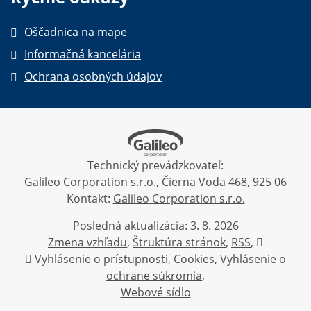
Oščadnica na mape
Informačná kancelária
Ochrana osobných údajov
Technický prevádzkovateľ:
Galileo Corporation s.r.o., Čierna Voda 468, 925 06
Kontakt:
Galileo Corporation s.r.o.
Posledná aktualizácia: 3. 8. 2026
Zmena vzhľadu
,
Štruktúra stránok
,
RSS
,
Vytlačiť
Vyhlásenie o prístupnosti
,
Cookies
,
Vyhlásenie o
ochrane súkromia
,
Webové sídlo