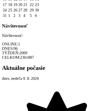
17
18
19
20
21
22
23
24
25
26
27
28
29
30
31
1
2
3
4
5
6
Návštevnosť
Návštevnosť:
ONLINE:
1
DNES:
96
TÝŽDEŇ:
2009
CELKOM:
2361887
Aktuálne počasie
dnes, nedeľa 9. 8. 2026