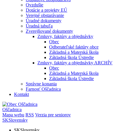
Ovzdušie
Dotácie a projekty EÚ
Verejné obstarávanie
Úradné dokumenty
Úradná tabuľa
Zverejňované dokumenty
Zmluvy, faktúry a objednávky
Obec
Odberateľské faktúry obce
Základná a Materská škola
Základná škola Ústredie
Zmluvy, faktúry a objednávky ARCHÍV
Obec
Základná a Materská škola
Základná škola Ústredie
Správne konania
Farnosť Oščadnica
Kontakt
Oščadnica
Mapa webu
RSS
Verzia pre seniorov
SK
Slovensky
SK
Slovensky