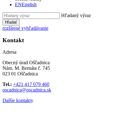
EN
English
Hľadaný výraz
Hľadať
rozšírené vyhľadávanie
Kontakt
Adresa
Obecný úrad Oščadnica
Nám. M. Bernáta č. 745
023 01 Oščadnica
Tel.:
+421 417 079 460
oscadnica@oscadnica.sk
Dalšie kontakty