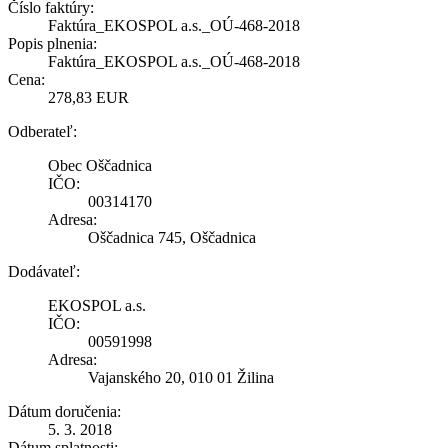
Číslo faktúry:
Faktúra_EKOSPOL a.s._OÚ-468-2018
Popis plnenia:
Faktúra_EKOSPOL a.s._OÚ-468-2018
Cena:
278,83 EUR
Odberateľ:
Obec Oščadnica
IČO:
00314170
Adresa:
Oščadnica 745, Oščadnica
Dodávateľ:
EKOSPOL a.s.
IČO:
00591998
Adresa:
Vajanského 20, 010 01 Žilina
Dátum doručenia:
5. 3. 2018
Dátum splatnosti: