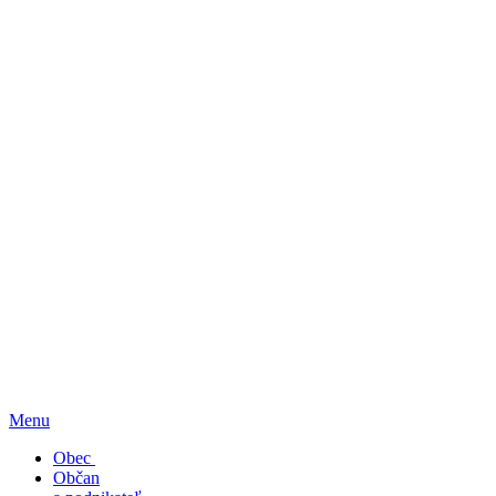
Menu
Obec
Občan