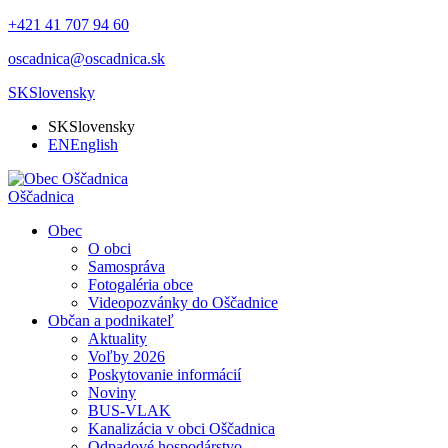
+421 41 707 94 60
oscadnica@oscadnica.sk
SK
Slovensky
SK
Slovensky
EN
English
Oščadnica
Obec
O obci
Samospráva
Fotogaléria obce
Videopozvánky do Oščadnice
Občan a podnikateľ
Aktuality
Voľby 2026
Poskytovanie informácií
Noviny
BUS-VLAK
Kanalizácia v obci Oščadnica
Odpadové hospodárstvo