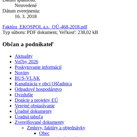
Neuvedené
Dátum zverejnenia:
16. 3. 2018
Faktúra_EKOSPOL a.s._OÚ-468-2018.pdf
Typ súboru: PDF dokument, Veľkosť: 238,02 kB
Občan a podnikateľ
Aktuality
Voľby 2026
Poskytovanie informácií
Noviny
BUS-VLAK
Kanalizácia v obci Oščadnica
Odpadové hospodárstvo
Ovzdušie
Dotácie a projekty EÚ
Verejné obstarávanie
Úradné dokumenty
Úradná tabuľa
Zverejňované dokumenty
Zmluvy, faktúry a objednávky
Obec