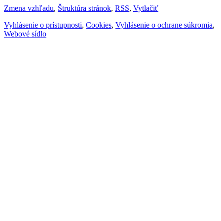
Zmena vzhľadu
,
Štruktúra stránok
,
RSS
,
Vytlačiť
Vyhlásenie o prístupnosti
,
Cookies
,
Vyhlásenie o ochrane súkromia
,
Webové sídlo