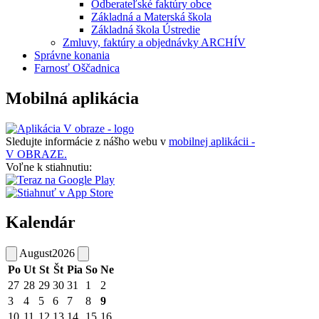
Odberateľské faktúry obce
Základná a Materská škola
Základná škola Ústredie
Zmluvy, faktúry a objednávky ARCHÍV
Správne konania
Farnosť Oščadnica
Mobilná aplikácia
Sledujte informácie z nášho webu v
mobilnej aplikácii -
V OBRAZE.
Voľne k stiahnutiu:
Kalendár
August
2026
Po
Ut
St
Št
Pia
So
Ne
27
28
29
30
31
1
2
3
4
5
6
7
8
9
10
11
12
13
14
15
16