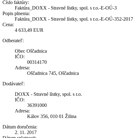
Číslo faktúry:
Faktúra_DOXX - Stravné lístky, spol. s r.o.-E-OÚ-3
Popis plnenia:
Faktúra_DOXX - Stravné lístky, spol. s r.o.-E-OÚ-352-2017
Cena:
4 633,49 EUR
Odberateľ:
Obec Oščadnica
IČO:
00314170
Adresa:
Oščadnica 745, Oščadnica
Dodávateľ:
DOXX - Stravné lístky, spol. s r.o.
IČO:
36391000
Adresa:
Kálov 356, 010 01 Žilina
Dátum doručenia:
2. 11. 2017
Dátum splatnosti: