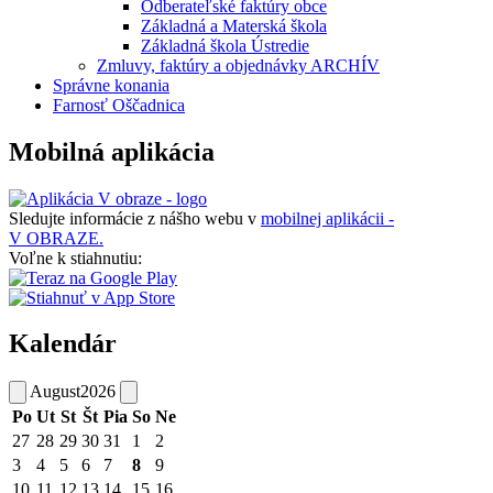
Odberateľské faktúry obce
Základná a Materská škola
Základná škola Ústredie
Zmluvy, faktúry a objednávky ARCHÍV
Správne konania
Farnosť Oščadnica
Mobilná aplikácia
Sledujte informácie z nášho webu v
mobilnej aplikácii -
V OBRAZE.
Voľne k stiahnutiu:
Kalendár
August
2026
Po
Ut
St
Št
Pia
So
Ne
27
28
29
30
31
1
2
3
4
5
6
7
8
9
10
11
12
13
14
15
16