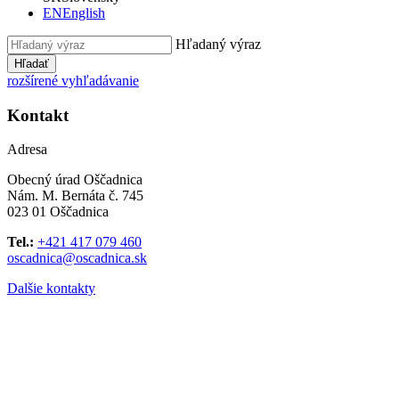
EN
English
Hľadaný výraz
Hľadať
rozšírené vyhľadávanie
Kontakt
Adresa
Obecný úrad Oščadnica
Nám. M. Bernáta č. 745
023 01 Oščadnica
Tel.:
+421 417 079 460
oscadnica@oscadnica.sk
Dalšie kontakty