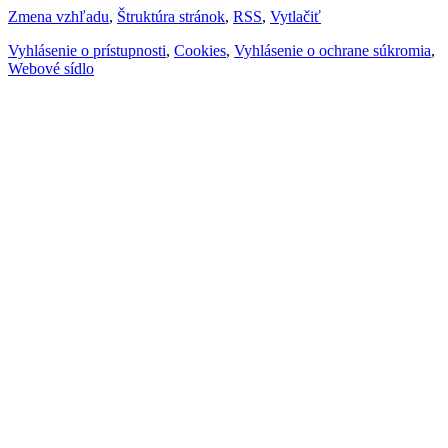
Zmena vzhľadu
,
Štruktúra stránok
,
RSS
,
Vytlačiť
Vyhlásenie o prístupnosti
,
Cookies
,
Vyhlásenie o ochrane súkromia
,
Webové sídlo