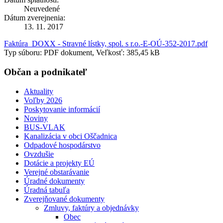
Neuvedené
Dátum zverejnenia:
13. 11. 2017
Faktúra_DOXX - Stravné lístky, spol. s r.o.-E-OÚ-352-2017.pdf
Typ súboru: PDF dokument, Veľkosť: 385,45 kB
Občan a podnikateľ
Aktuality
Voľby 2026
Poskytovanie informácií
Noviny
BUS-VLAK
Kanalizácia v obci Oščadnica
Odpadové hospodárstvo
Ovzdušie
Dotácie a projekty EÚ
Verejné obstarávanie
Úradné dokumenty
Úradná tabuľa
Zverejňované dokumenty
Zmluvy, faktúry a objednávky
Obec