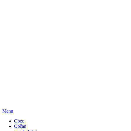
Menu
Obec
Občan