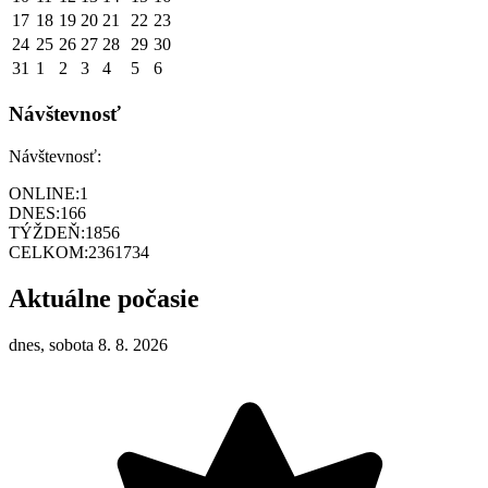
17
18
19
20
21
22
23
24
25
26
27
28
29
30
31
1
2
3
4
5
6
Návštevnosť
Návštevnosť:
ONLINE:
1
DNES:
166
TÝŽDEŇ:
1856
CELKOM:
2361734
Aktuálne počasie
dnes, sobota 8. 8. 2026