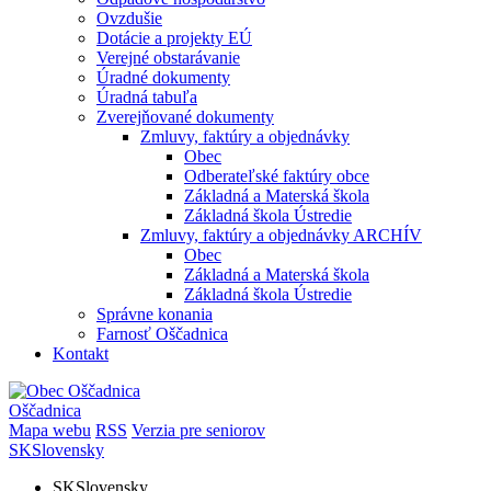
Ovzdušie
Dotácie a projekty EÚ
Verejné obstarávanie
Úradné dokumenty
Úradná tabuľa
Zverejňované dokumenty
Zmluvy, faktúry a objednávky
Obec
Odberateľské faktúry obce
Základná a Materská škola
Základná škola Ústredie
Zmluvy, faktúry a objednávky ARCHÍV
Obec
Základná a Materská škola
Základná škola Ústredie
Správne konania
Farnosť Oščadnica
Kontakt
Oščadnica
Mapa webu
RSS
Verzia pre seniorov
SK
Slovensky
SK
Slovensky