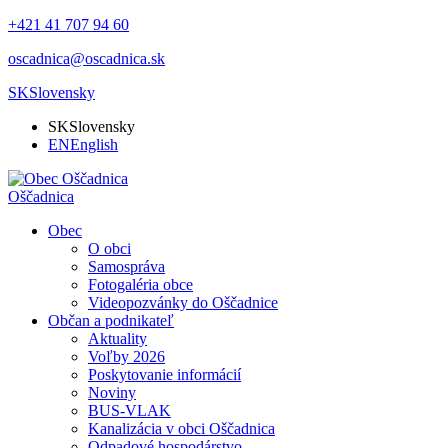
+421 41 707 94 60
oscadnica@oscadnica.sk
SK
Slovensky
SK
Slovensky
EN
English
Oščadnica
Obec
O obci
Samospráva
Fotogaléria obce
Videopozvánky do Oščadnice
Občan a podnikateľ
Aktuality
Voľby 2026
Poskytovanie informácií
Noviny
BUS-VLAK
Kanalizácia v obci Oščadnica
Odpadové hospodárstvo