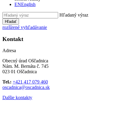
EN
English
Hľadaný výraz
Hľadať
rozšírené vyhľadávanie
Kontakt
Adresa
Obecný úrad Oščadnica
Nám. M. Bernáta č. 745
023 01 Oščadnica
Tel.:
+421 417 079 460
oscadnica@oscadnica.sk
Dalšie kontakty