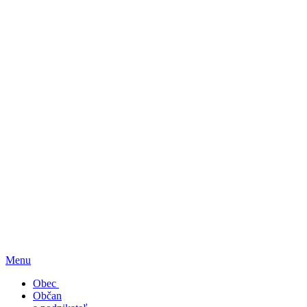
Menu
Obec
Občan