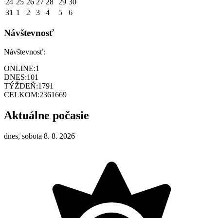
24
25
26
27
28
29
30
31
1
2
3
4
5
6
Návštevnosť
Návštevnosť:
ONLINE:
1
DNES:
101
TÝŽDEŇ:
1791
CELKOM:
2361669
Aktuálne počasie
dnes, sobota 8. 8. 2026