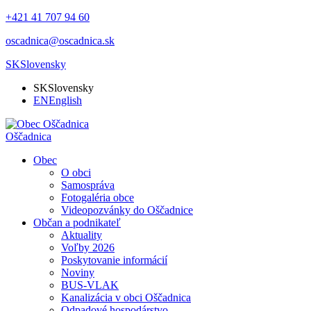
+421 41 707 94 60
oscadnica@oscadnica.sk
SK
Slovensky
SK
Slovensky
EN
English
Oščadnica
Obec
O obci
Samospráva
Fotogaléria obce
Videopozvánky do Oščadnice
Občan a podnikateľ
Aktuality
Voľby 2026
Poskytovanie informácií
Noviny
BUS-VLAK
Kanalizácia v obci Oščadnica
Odpadové hospodárstvo