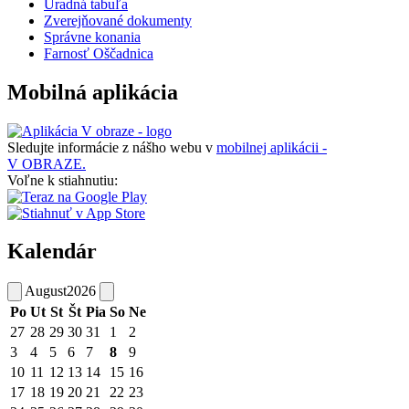
Úradná tabuľa
Zverejňované dokumenty
Správne konania
Farnosť Oščadnica
Mobilná aplikácia
Sledujte informácie z nášho webu v
mobilnej aplikácii -
V OBRAZE.
Voľne k stiahnutiu:
Kalendár
August
2026
Po
Ut
St
Št
Pia
So
Ne
27
28
29
30
31
1
2
3
4
5
6
7
8
9
10
11
12
13
14
15
16
17
18
19
20
21
22
23