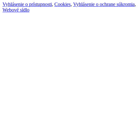
Vyhlásenie o prístupnosti
,
Cookies
,
Vyhlásenie o ochrane súkromia
,
Webové sídlo