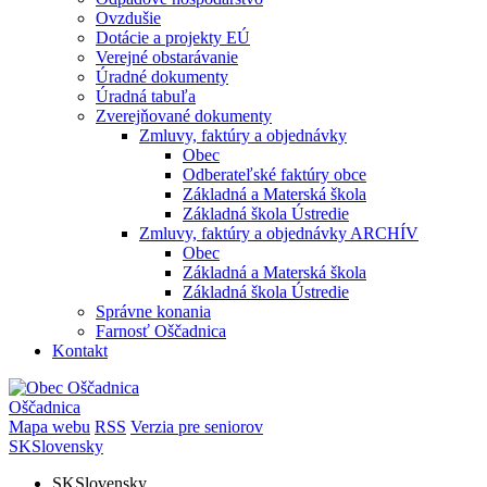
Ovzdušie
Dotácie a projekty EÚ
Verejné obstarávanie
Úradné dokumenty
Úradná tabuľa
Zverejňované dokumenty
Zmluvy, faktúry a objednávky
Obec
Odberateľské faktúry obce
Základná a Materská škola
Základná škola Ústredie
Zmluvy, faktúry a objednávky ARCHÍV
Obec
Základná a Materská škola
Základná škola Ústredie
Správne konania
Farnosť Oščadnica
Kontakt
Oščadnica
Mapa webu
RSS
Verzia pre seniorov
SK
Slovensky
SK
Slovensky