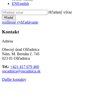
EN
English
Hľadaný výraz
Hľadať
rozšírené vyhľadávanie
Kontakt
Adresa
Obecný úrad Oščadnica
Nám. M. Bernáta č. 745
023 01 Oščadnica
Tel.:
+421 417 079 460
oscadnica@oscadnica.sk
Dalšie kontakty