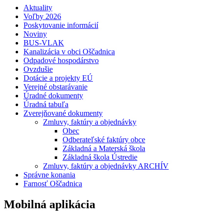
Aktuality
Voľby 2026
Poskytovanie informácií
Noviny
BUS-VLAK
Kanalizácia v obci Oščadnica
Odpadové hospodárstvo
Ovzdušie
Dotácie a projekty EÚ
Verejné obstarávanie
Úradné dokumenty
Úradná tabuľa
Zverejňované dokumenty
Zmluvy, faktúry a objednávky
Obec
Odberateľské faktúry obce
Základná a Materská škola
Základná škola Ústredie
Zmluvy, faktúry a objednávky ARCHÍV
Správne konania
Farnosť Oščadnica
Mobilná aplikácia