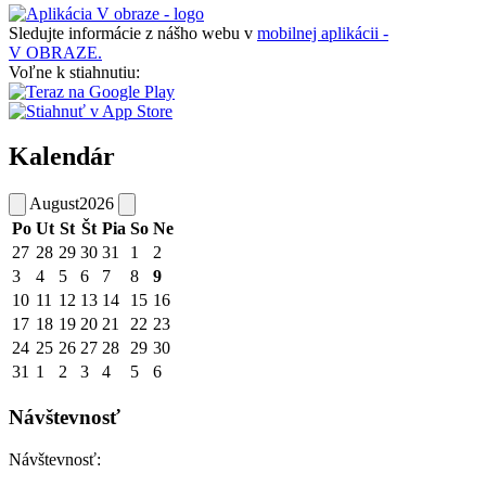
Sledujte informácie z nášho webu v
mobilnej aplikácii -
V OBRAZE.
Voľne k stiahnutiu:
Kalendár
August
2026
Po
Ut
St
Št
Pia
So
Ne
27
28
29
30
31
1
2
3
4
5
6
7
8
9
10
11
12
13
14
15
16
17
18
19
20
21
22
23
24
25
26
27
28
29
30
31
1
2
3
4
5
6
Návštevnosť
Návštevnosť: