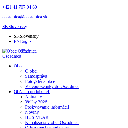
+421 41 707 94 60
oscadnica@oscadnica.sk
SK
Slovensky
SK
Slovensky
EN
English
Oščadnica
Obec
O obci
Samospráva
Fotogaléria obce
Videopozvánky do Oščadnice
Občan a podnikateľ
Aktuality
Voľby 2026
Poskytovanie informácií
Noviny
BUS-VLAK
Kanalizácia v obci Oščadnica
Odpadové hospodárstvo