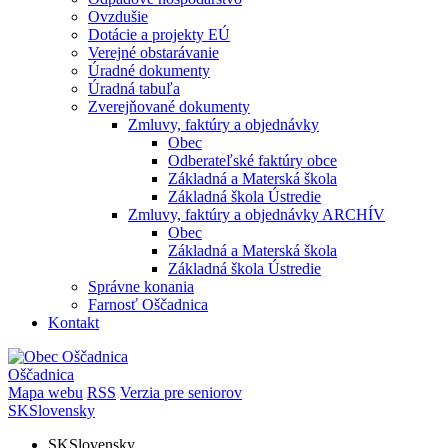
Ovzdušie
Dotácie a projekty EÚ
Verejné obstarávanie
Úradné dokumenty
Úradná tabuľa
Zverejňované dokumenty
Zmluvy, faktúry a objednávky
Obec
Odberateľské faktúry obce
Základná a Materská škola
Základná škola Ústredie
Zmluvy, faktúry a objednávky ARCHÍV
Obec
Základná a Materská škola
Základná škola Ústredie
Správne konania
Farnosť Oščadnica
Kontakt
Oščadnica
Mapa webu
RSS
Verzia pre seniorov
SK
Slovensky
SK
Slovensky