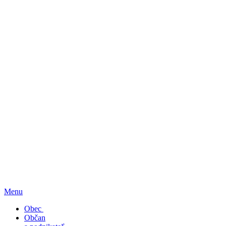
Menu
Obec
Občan