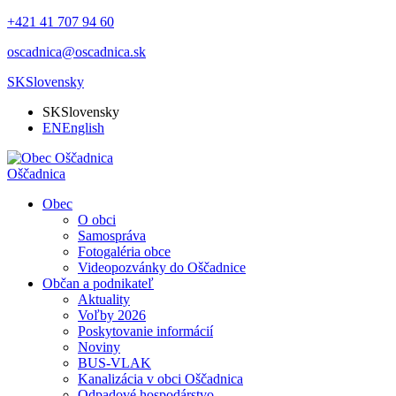
+421 41 707 94 60
oscadnica@oscadnica.sk
SK
Slovensky
SK
Slovensky
EN
English
Oščadnica
Obec
O obci
Samospráva
Fotogaléria obce
Videopozvánky do Oščadnice
Občan a podnikateľ
Aktuality
Voľby 2026
Poskytovanie informácií
Noviny
BUS-VLAK
Kanalizácia v obci Oščadnica
Odpadové hospodárstvo