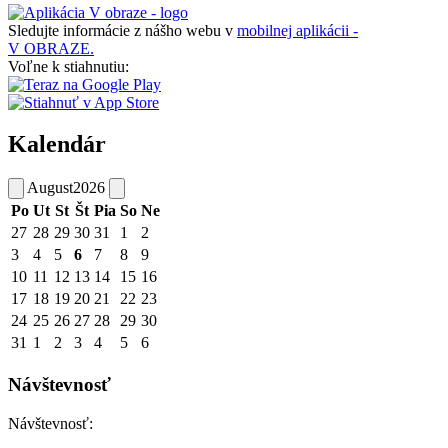
Sledujte informácie z nášho webu v
mobilnej aplikácii -
V OBRAZE.
Voľne k stiahnutiu:
Kalendár
August
2026
Po
Ut
St
Št
Pia
So
Ne
27
28
29
30
31
1
2
3
4
5
6
7
8
9
10
11
12
13
14
15
16
17
18
19
20
21
22
23
24
25
26
27
28
29
30
31
1
2
3
4
5
6
Návštevnosť
Návštevnosť: