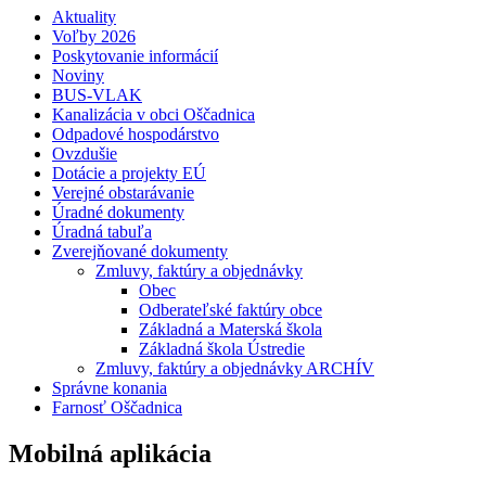
Aktuality
Voľby 2026
Poskytovanie informácií
Noviny
BUS-VLAK
Kanalizácia v obci Oščadnica
Odpadové hospodárstvo
Ovzdušie
Dotácie a projekty EÚ
Verejné obstarávanie
Úradné dokumenty
Úradná tabuľa
Zverejňované dokumenty
Zmluvy, faktúry a objednávky
Obec
Odberateľské faktúry obce
Základná a Materská škola
Základná škola Ústredie
Zmluvy, faktúry a objednávky ARCHÍV
Správne konania
Farnosť Oščadnica
Mobilná aplikácia