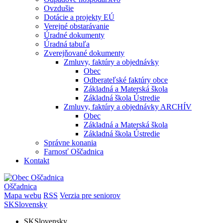
Ovzdušie
Dotácie a projekty EÚ
Verejné obstarávanie
Úradné dokumenty
Úradná tabuľa
Zverejňované dokumenty
Zmluvy, faktúry a objednávky
Obec
Odberateľské faktúry obce
Základná a Materská škola
Základná škola Ústredie
Zmluvy, faktúry a objednávky ARCHÍV
Obec
Základná a Materská škola
Základná škola Ústredie
Správne konania
Farnosť Oščadnica
Kontakt
Oščadnica
Mapa webu
RSS
Verzia pre seniorov
SK
Slovensky
SK
Slovensky