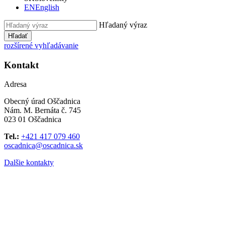
EN
English
Hľadaný výraz
Hľadať
rozšírené vyhľadávanie
Kontakt
Adresa
Obecný úrad Oščadnica
Nám. M. Bernáta č. 745
023 01 Oščadnica
Tel.:
+421 417 079 460
oscadnica@oscadnica.sk
Dalšie kontakty