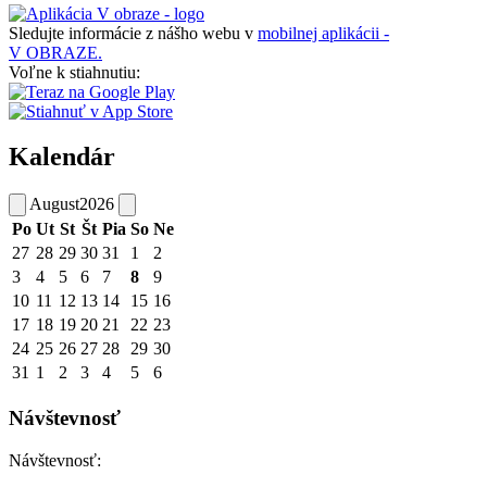
Sledujte informácie z nášho webu v
mobilnej aplikácii -
V OBRAZE.
Voľne k stiahnutiu:
Kalendár
August
2026
Po
Ut
St
Št
Pia
So
Ne
27
28
29
30
31
1
2
3
4
5
6
7
8
9
10
11
12
13
14
15
16
17
18
19
20
21
22
23
24
25
26
27
28
29
30
31
1
2
3
4
5
6
Návštevnosť
Návštevnosť: