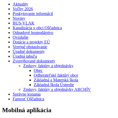
Aktuality
Voľby 2026
Poskytovanie informácií
Noviny
BUS-VLAK
Kanalizácia v obci Oščadnica
Odpadové hospodárstvo
Ovzdušie
Dotácie a projekty EÚ
Verejné obstarávanie
Úradné dokumenty
Úradná tabuľa
Zverejňované dokumenty
Zmluvy, faktúry a objednávky
Obec
Odberateľské faktúry obce
Základná a Materská škola
Základná škola Ústredie
Zmluvy, faktúry a objednávky ARCHÍV
Správne konania
Farnosť Oščadnica
Mobilná aplikácia