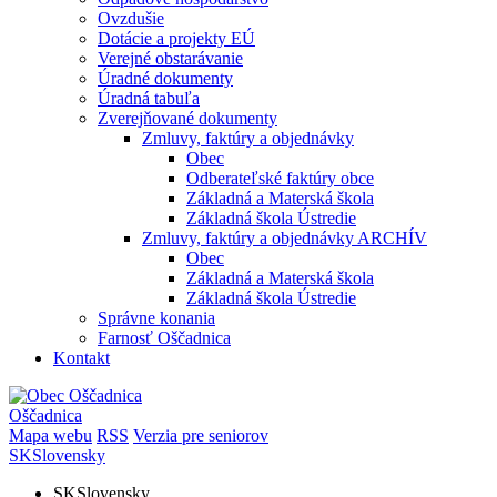
Ovzdušie
Dotácie a projekty EÚ
Verejné obstarávanie
Úradné dokumenty
Úradná tabuľa
Zverejňované dokumenty
Zmluvy, faktúry a objednávky
Obec
Odberateľské faktúry obce
Základná a Materská škola
Základná škola Ústredie
Zmluvy, faktúry a objednávky ARCHÍV
Obec
Základná a Materská škola
Základná škola Ústredie
Správne konania
Farnosť Oščadnica
Kontakt
Oščadnica
Mapa webu
RSS
Verzia pre seniorov
SK
Slovensky
SK
Slovensky