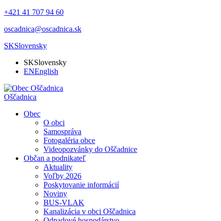
+421 41 707 94 60
oscadnica@oscadnica.sk
SK
Slovensky
SK
Slovensky
EN
English
Oščadnica
Obec
O obci
Samospráva
Fotogaléria obce
Videopozvánky do Oščadnice
Občan a podnikateľ
Aktuality
Voľby 2026
Poskytovanie informácií
Noviny
BUS-VLAK
Kanalizácia v obci Oščadnica
Odpadové hospodárstvo