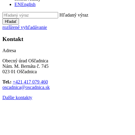
EN
English
Hľadaný výraz
Hľadať
rozšírené vyhľadávanie
Kontakt
Adresa
Obecný úrad Oščadnica
Nám. M. Bernáta č. 745
023 01 Oščadnica
Tel.:
+421 417 079 460
oscadnica@oscadnica.sk
Dalšie kontakty