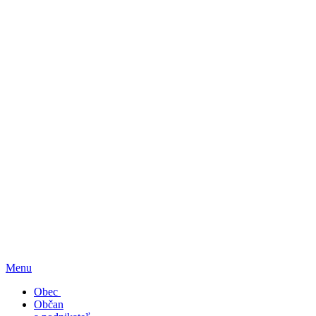
Menu
Obec
Občan