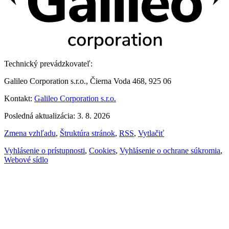
Technický prevádzkovateľ:
Galileo Corporation s.r.o., Čierna Voda 468, 925 06
Kontakt:
Galileo Corporation s.r.o.
Posledná aktualizácia: 3. 8. 2026
Zmena vzhľadu
,
Štruktúra stránok
,
RSS
,
Vytlačiť
Vyhlásenie o prístupnosti
,
Cookies
,
Vyhlásenie o ochrane súkromia
,
Webové sídlo