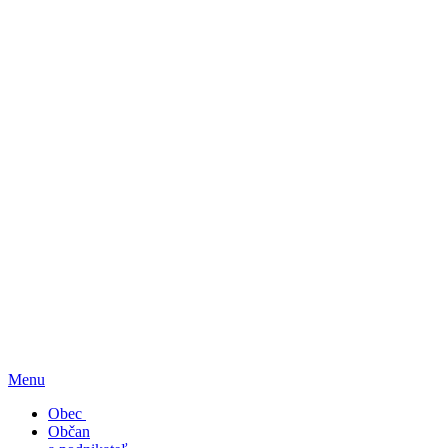
Menu
Obec
Občan