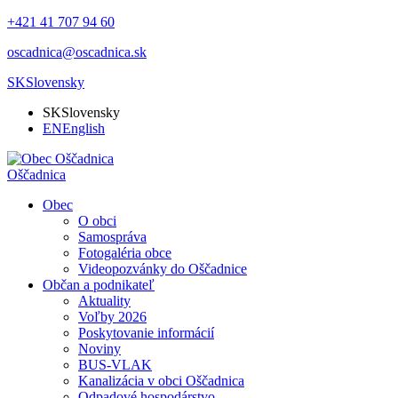
+421 41 707 94 60
oscadnica@oscadnica.sk
SK
Slovensky
SK
Slovensky
EN
English
Oščadnica
Obec
O obci
Samospráva
Fotogaléria obce
Videopozvánky do Oščadnice
Občan a podnikateľ
Aktuality
Voľby 2026
Poskytovanie informácií
Noviny
BUS-VLAK
Kanalizácia v obci Oščadnica
Odpadové hospodárstvo