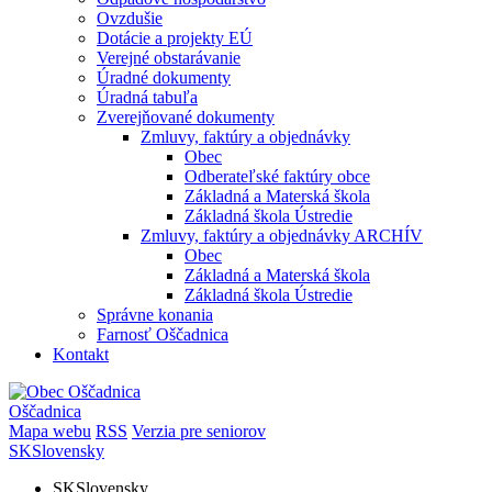
Ovzdušie
Dotácie a projekty EÚ
Verejné obstarávanie
Úradné dokumenty
Úradná tabuľa
Zverejňované dokumenty
Zmluvy, faktúry a objednávky
Obec
Odberateľské faktúry obce
Základná a Materská škola
Základná škola Ústredie
Zmluvy, faktúry a objednávky ARCHÍV
Obec
Základná a Materská škola
Základná škola Ústredie
Správne konania
Farnosť Oščadnica
Kontakt
Oščadnica
Mapa webu
RSS
Verzia pre seniorov
SK
Slovensky
SK
Slovensky