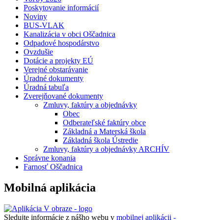
Poskytovanie informácií
Noviny
BUS-VLAK
Kanalizácia v obci Oščadnica
Odpadové hospodárstvo
Ovzdušie
Dotácie a projekty EÚ
Verejné obstarávanie
Úradné dokumenty
Úradná tabuľa
Zverejňované dokumenty
Zmluvy, faktúry a objednávky
Obec
Odberateľské faktúry obce
Základná a Materská škola
Základná škola Ústredie
Zmluvy, faktúry a objednávky ARCHÍV
Správne konania
Farnosť Oščadnica
Mobilná aplikácia
Sledujte informácie z nášho webu v
mobilnej aplikácii -