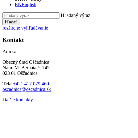
EN
English
Hľadaný výraz
Hľadať
rozšírené vyhľadávanie
Kontakt
Adresa
Obecný úrad Oščadnica
Nám. M. Bernáta č. 745
023 01 Oščadnica
Tel.:
+421 417 079 460
oscadnica@oscadnica.sk
Dalšie kontakty