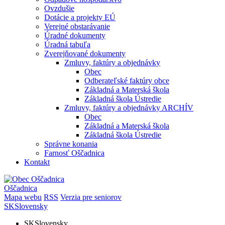
Ovzdušie
Dotácie a projekty EÚ
Verejné obstarávanie
Úradné dokumenty
Úradná tabuľa
Zverejňované dokumenty
Zmluvy, faktúry a objednávky
Obec
Odberateľské faktúry obce
Základná a Materská škola
Základná škola Ústredie
Zmluvy, faktúry a objednávky ARCHÍV
Obec
Základná a Materská škola
Základná škola Ústredie
Správne konania
Farnosť Oščadnica
Kontakt
Oščadnica
Mapa webu
RSS
Verzia pre seniorov
SK
Slovensky
SK
Slovensky