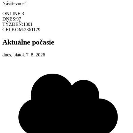
Návštevnosť:
ONLINE:
3
DNES:
97
TÝŽDEŇ:
1301
CELKOM:
2361179
Aktuálne počasie
dnes, piatok 7. 8. 2026