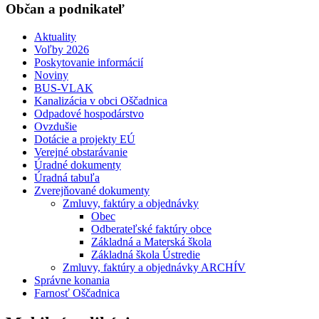
Občan a podnikateľ
Aktuality
Voľby 2026
Poskytovanie informácií
Noviny
BUS-VLAK
Kanalizácia v obci Oščadnica
Odpadové hospodárstvo
Ovzdušie
Dotácie a projekty EÚ
Verejné obstarávanie
Úradné dokumenty
Úradná tabuľa
Zverejňované dokumenty
Zmluvy, faktúry a objednávky
Obec
Odberateľské faktúry obce
Základná a Materská škola
Základná škola Ústredie
Zmluvy, faktúry a objednávky ARCHÍV
Správne konania
Farnosť Oščadnica