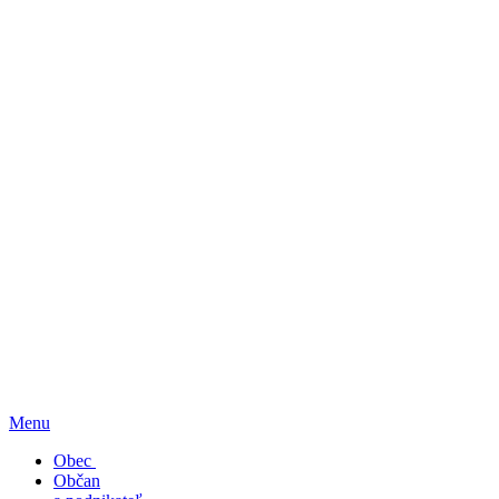
Menu
Obec
Občan