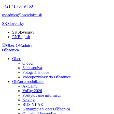
+421 41 707 94 60
oscadnica@oscadnica.sk
SK
Slovensky
SK
Slovensky
EN
English
Oščadnica
Obec
O obci
Samospráva
Fotogaléria obce
Videopozvánky do Oščadnice
Občan a podnikateľ
Aktuality
Voľby 2026
Poskytovanie informácií
Noviny
BUS-VLAK
Kanalizácia v obci Oščadnica
Odpadové hospodárstvo