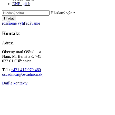
EN
English
Hľadaný výraz
Hľadať
rozšírené vyhľadávanie
Kontakt
Adresa
Obecný úrad Oščadnica
Nám. M. Bernáta č. 745
023 01 Oščadnica
Tel.:
+421 417 079 460
oscadnica@oscadnica.sk
Dalšie kontakty