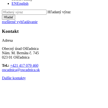
EN
English
Hľadaný výraz
Hľadať
rozšírené vyhľadávanie
Kontakt
Adresa
Obecný úrad Oščadnica
Nám. M. Bernáta č. 745
023 01 Oščadnica
Tel.:
+421 417 079 460
oscadnica@oscadnica.sk
Dalšie kontakty