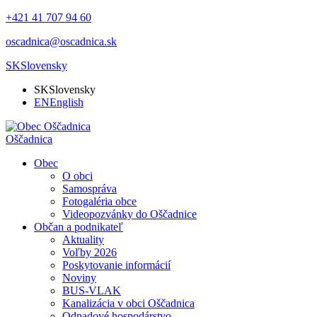
+421 41 707 94 60
oscadnica@oscadnica.sk
SK
Slovensky
SK
Slovensky
EN
English
Oščadnica
Obec
O obci
Samospráva
Fotogaléria obce
Videopozvánky do Oščadnice
Občan a podnikateľ
Aktuality
Voľby 2026
Poskytovanie informácií
Noviny
BUS-VLAK
Kanalizácia v obci Oščadnica
Odpadové hospodárstvo