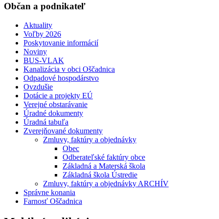
Občan a podnikateľ
Aktuality
Voľby 2026
Poskytovanie informácií
Noviny
BUS-VLAK
Kanalizácia v obci Oščadnica
Odpadové hospodárstvo
Ovzdušie
Dotácie a projekty EÚ
Verejné obstarávanie
Úradné dokumenty
Úradná tabuľa
Zverejňované dokumenty
Zmluvy, faktúry a objednávky
Obec
Odberateľské faktúry obce
Základná a Materská škola
Základná škola Ústredie
Zmluvy, faktúry a objednávky ARCHÍV
Správne konania
Farnosť Oščadnica