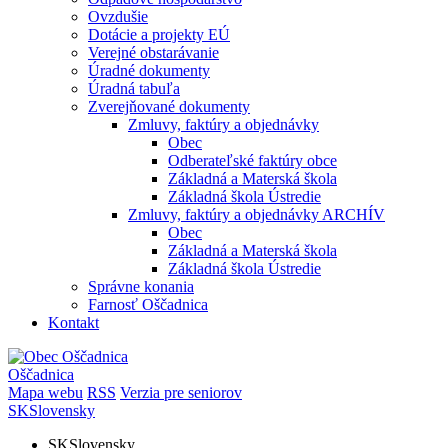
Ovzdušie
Dotácie a projekty EÚ
Verejné obstarávanie
Úradné dokumenty
Úradná tabuľa
Zverejňované dokumenty
Zmluvy, faktúry a objednávky
Obec
Odberateľské faktúry obce
Základná a Materská škola
Základná škola Ústredie
Zmluvy, faktúry a objednávky ARCHÍV
Obec
Základná a Materská škola
Základná škola Ústredie
Správne konania
Farnosť Oščadnica
Kontakt
Oščadnica
Mapa webu
RSS
Verzia pre seniorov
SK
Slovensky
SK
Slovensky