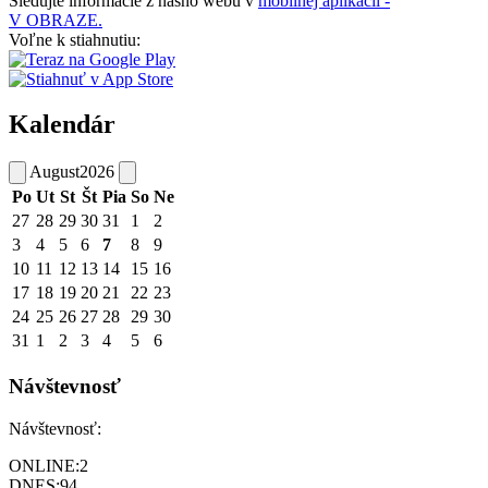
Sledujte informácie z nášho webu v
mobilnej aplikácii -
V OBRAZE.
Voľne k stiahnutiu:
Kalendár
August
2026
Po
Ut
St
Št
Pia
So
Ne
27
28
29
30
31
1
2
3
4
5
6
7
8
9
10
11
12
13
14
15
16
17
18
19
20
21
22
23
24
25
26
27
28
29
30
31
1
2
3
4
5
6
Návštevnosť
Návštevnosť:
ONLINE:
2
DNES:
94