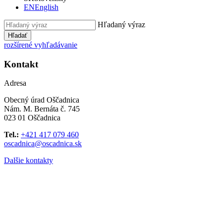
EN
English
Hľadaný výraz
Hľadať
rozšírené vyhľadávanie
Kontakt
Adresa
Obecný úrad Oščadnica
Nám. M. Bernáta č. 745
023 01 Oščadnica
Tel.:
+421 417 079 460
oscadnica@oscadnica.sk
Dalšie kontakty