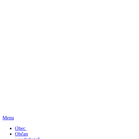
Menu
Obec
Občan