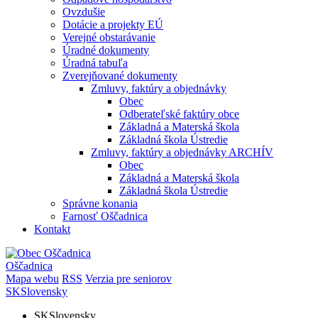
Ovzdušie
Dotácie a projekty EÚ
Verejné obstarávanie
Úradné dokumenty
Úradná tabuľa
Zverejňované dokumenty
Zmluvy, faktúry a objednávky
Obec
Odberateľské faktúry obce
Základná a Materská škola
Základná škola Ústredie
Zmluvy, faktúry a objednávky ARCHÍV
Obec
Základná a Materská škola
Základná škola Ústredie
Správne konania
Farnosť Oščadnica
Kontakt
Oščadnica
Mapa webu
RSS
Verzia pre seniorov
SK
Slovensky
SK
Slovensky