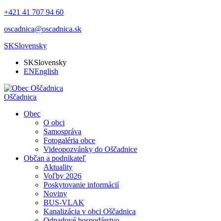
+421 41 707 94 60
oscadnica@oscadnica.sk
SK
Slovensky
SK
Slovensky
EN
English
Oščadnica
Obec
O obci
Samospráva
Fotogaléria obce
Videopozvánky do Oščadnice
Občan a podnikateľ
Aktuality
Voľby 2026
Poskytovanie informácií
Noviny
BUS-VLAK
Kanalizácia v obci Oščadnica
Odpadové hospodárstvo