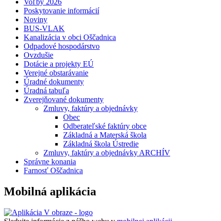
Voľby 2026
Poskytovanie informácií
Noviny
BUS-VLAK
Kanalizácia v obci Oščadnica
Odpadové hospodárstvo
Ovzdušie
Dotácie a projekty EÚ
Verejné obstarávanie
Úradné dokumenty
Úradná tabuľa
Zverejňované dokumenty
Zmluvy, faktúry a objednávky
Obec
Odberateľské faktúry obce
Základná a Materská škola
Základná škola Ústredie
Zmluvy, faktúry a objednávky ARCHÍV
Správne konania
Farnosť Oščadnica
Mobilná aplikácia