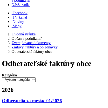
a podnikateľ
Návštevník
Facebook
TV kanál
Noviny
Mapy
Úvodná stránka
Občan a podnikateľ
Zverejňované dokumenty
Zmluvy, faktúry a objednávky
Odberateľské faktúry obce
Odberateľské faktúry obce
Kategória
2026
Odberatelia za mesiac 01/2026