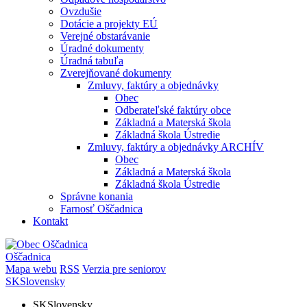
Ovzdušie
Dotácie a projekty EÚ
Verejné obstarávanie
Úradné dokumenty
Úradná tabuľa
Zverejňované dokumenty
Zmluvy, faktúry a objednávky
Obec
Odberateľské faktúry obce
Základná a Materská škola
Základná škola Ústredie
Zmluvy, faktúry a objednávky ARCHÍV
Obec
Základná a Materská škola
Základná škola Ústredie
Správne konania
Farnosť Oščadnica
Kontakt
Oščadnica
Mapa webu
RSS
Verzia pre seniorov
SK
Slovensky
SK
Slovensky