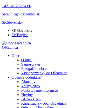
+421 41 707 94 60
oscadnica@oscadnica.sk
SK
Slovensky
SK
Slovensky
EN
English
Oščadnica
Obec
O obci
Samospráva
Fotogaléria obce
Videopozvánky do Oščadnice
Občan a podnikateľ
Aktuality
Voľby 2026
Poskytovanie informácií
Noviny
BUS-VLAK
Kanalizácia v obci Oščadnica
Odpadové hospodárstvo