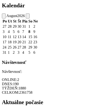
Kalendár
August
2026
Po
Ut
St
Št
Pia
So
Ne
27
28
29
30
31
1
2
3
4
5
6
7
8
9
10
11
12
13
14
15
16
17
18
19
20
21
22
23
24
25
26
27
28
29
30
31
1
2
3
4
5
6
Návštevnosť
Návštevnosť:
ONLINE:
2
DNES:
190
TÝŽDEŇ:
1880
CELKOM:
2361758
Aktuálne počasie