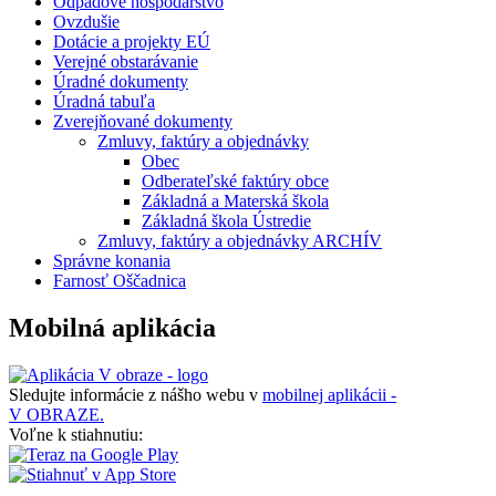
Odpadové hospodárstvo
Ovzdušie
Dotácie a projekty EÚ
Verejné obstarávanie
Úradné dokumenty
Úradná tabuľa
Zverejňované dokumenty
Zmluvy, faktúry a objednávky
Obec
Odberateľské faktúry obce
Základná a Materská škola
Základná škola Ústredie
Zmluvy, faktúry a objednávky ARCHÍV
Správne konania
Farnosť Oščadnica
Mobilná aplikácia
Sledujte informácie z nášho webu v
mobilnej aplikácii -
V OBRAZE.
Voľne k stiahnutiu: