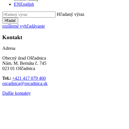
EN
English
Hľadaný výraz
Hľadať
rozšírené vyhľadávanie
Kontakt
Adresa
Obecný úrad Oščadnica
Nám. M. Bernáta č. 745
023 01 Oščadnica
Tel.:
+421 417 079 460
oscadnica@oscadnica.sk
Dalšie kontakty