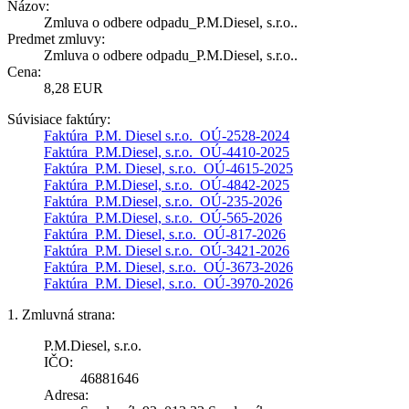
Názov:
Zmluva o odbere odpadu_P.M.Diesel, s.r.o..
Predmet zmluvy:
Zmluva o odbere odpadu_P.M.Diesel, s.r.o..
Cena:
8,28 EUR
Súvisiace faktúry:
Faktúra_P.M. Diesel s.r.o._OÚ-2528-2024
Faktúra_P.M.Diesel, s.r.o._OÚ-4410-2025
Faktúra_P.M. Diesel, s.r.o._OÚ-4615-2025
Faktúra_P.M.Diesel, s.r.o._OÚ-4842-2025
Faktúra_P.M.Diesel, s.r.o._OÚ-235-2026
Faktúra_P.M.Diesel, s.r.o._OÚ-565-2026
Faktúra_P.M. Diesel, s.r.o._OÚ-817-2026
Faktúra_P.M. Diesel s.r.o._OÚ-3421-2026
Faktúra_P.M. Diesel, s.r.o._OÚ-3673-2026
Faktúra_P.M. Diesel, s.r.o._OÚ-3970-2026
1. Zmluvná strana:
P.M.Diesel, s.r.o.
IČO:
46881646
Adresa: