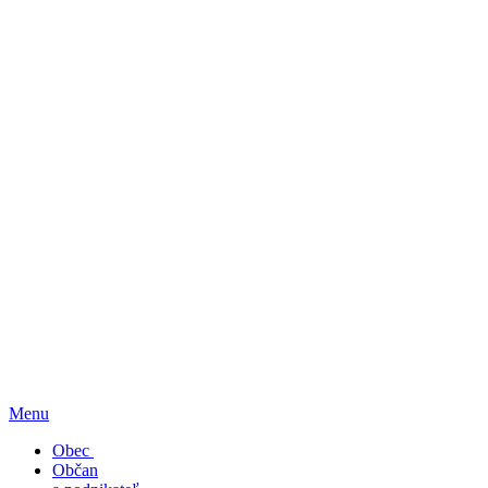
Menu
Obec
Občan