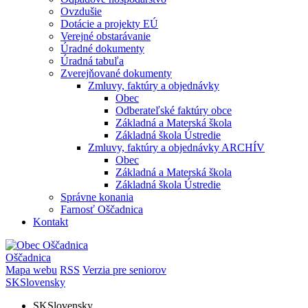
Ovzdušie
Dotácie a projekty EÚ
Verejné obstarávanie
Úradné dokumenty
Úradná tabuľa
Zverejňované dokumenty
Zmluvy, faktúry a objednávky
Obec
Odberateľské faktúry obce
Základná a Materská škola
Základná škola Ústredie
Zmluvy, faktúry a objednávky ARCHÍV
Obec
Základná a Materská škola
Základná škola Ústredie
Správne konania
Farnosť Oščadnica
Kontakt
Oščadnica
Mapa webu
RSS
Verzia pre seniorov
SK
Slovensky
SK
Slovensky