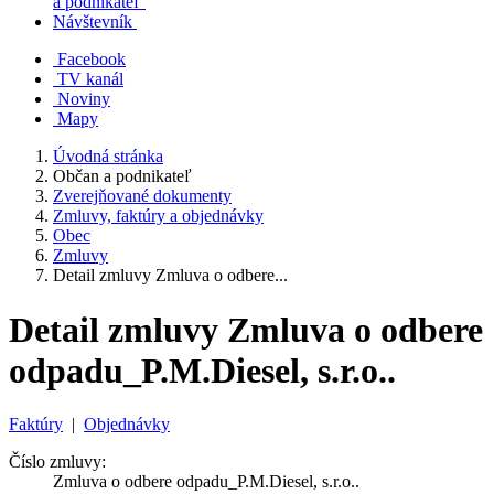
a podnikateľ
Návštevník
Facebook
TV kanál
Noviny
Mapy
Úvodná stránka
Občan a podnikateľ
Zverejňované dokumenty
Zmluvy, faktúry a objednávky
Obec
Zmluvy
Detail zmluvy Zmluva o odbere...
Detail zmluvy Zmluva o odbere
odpadu_P.M.Diesel, s.r.o..
Faktúry
|
Objednávky
Číslo zmluvy:
Zmluva o odbere odpadu_P.M.Diesel, s.r.o..