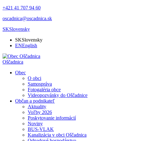
+421 41 707 94 60
oscadnica@oscadnica.sk
SK
Slovensky
SK
Slovensky
EN
English
Oščadnica
Obec
O obci
Samospráva
Fotogaléria obce
Videopozvánky do Oščadnice
Občan a podnikateľ
Aktuality
Voľby 2026
Poskytovanie informácií
Noviny
BUS-VLAK
Kanalizácia v obci Oščadnica
Odpadové hospodárstvo