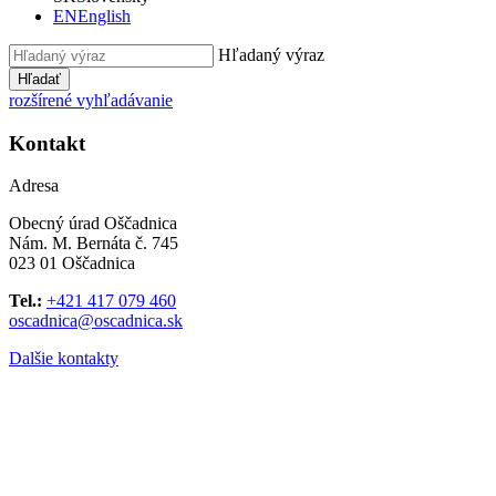
EN
English
Hľadaný výraz
Hľadať
rozšírené vyhľadávanie
Kontakt
Adresa
Obecný úrad Oščadnica
Nám. M. Bernáta č. 745
023 01 Oščadnica
Tel.:
+421 417 079 460
oscadnica@oscadnica.sk
Dalšie kontakty