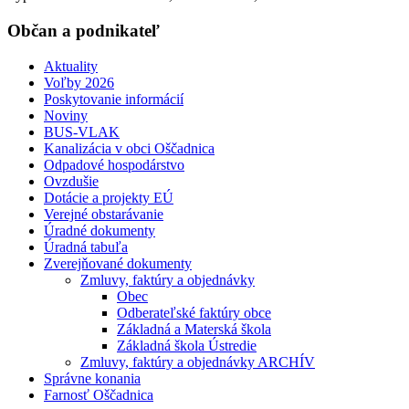
Občan a podnikateľ
Aktuality
Voľby 2026
Poskytovanie informácií
Noviny
BUS-VLAK
Kanalizácia v obci Oščadnica
Odpadové hospodárstvo
Ovzdušie
Dotácie a projekty EÚ
Verejné obstarávanie
Úradné dokumenty
Úradná tabuľa
Zverejňované dokumenty
Zmluvy, faktúry a objednávky
Obec
Odberateľské faktúry obce
Základná a Materská škola
Základná škola Ústredie
Zmluvy, faktúry a objednávky ARCHÍV
Správne konania
Farnosť Oščadnica