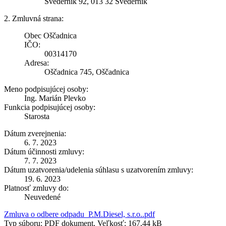
Svederník 92, 013 32 Svederník
2. Zmluvná strana:
Obec Oščadnica
IČO:
00314170
Adresa:
Oščadnica 745, Oščadnica
Meno podpisujúcej osoby:
Ing. Marián Plevko
Funkcia podpisujúcej osoby:
Starosta
Dátum zverejnenia:
6. 7. 2023
Dátum účinnosti zmluvy:
7. 7. 2023
Dátum uzatvorenia/udelenia súhlasu s uzatvorením zmluvy:
19. 6. 2023
Platnosť zmluvy do:
Neuvedené
Zmluva o odbere odpadu_P.M.Diesel, s.r.o..pdf
Typ súboru: PDF dokument, Veľkosť: 167,44 kB