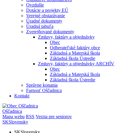
Ovzdušie
Dotácie a projekty EÚ
Verejné obstarávanie
Úradné dokumenty
Úradná tabuľa
Zverejňované dokumenty
Zmluvy, faktúry a objednávky
Obec
Odberateľské faktúry obce
Základná a Materská škola
Základná škola Ústredie
Zmluvy, faktúry a objednávky ARCHÍV
Obec
Základná a Materská škola
Základná škola Ústredie
Správne konania
Farnosť Oščadnica
Kontakt
Oščadnica
Mapa webu
RSS
Verzia pre seniorov
SK
Slovensky
SK
Slovensky