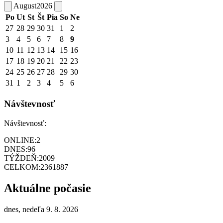
August
2026
Po
Ut
St
Št
Pia
So
Ne
27
28
29
30
31
1
2
3
4
5
6
7
8
9
10
11
12
13
14
15
16
17
18
19
20
21
22
23
24
25
26
27
28
29
30
31
1
2
3
4
5
6
Návštevnosť
Návštevnosť:
ONLINE:
2
DNES:
96
TÝŽDEŇ:
2009
CELKOM:
2361887
Aktuálne počasie
dnes, nedeľa 9. 8. 2026