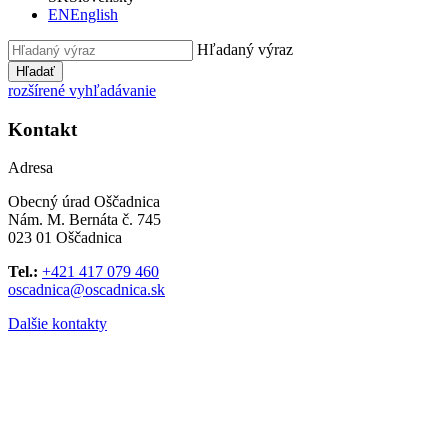
EN
English
Hľadaný výraz
Hľadať
rozšírené vyhľadávanie
Kontakt
Adresa
Obecný úrad Oščadnica
Nám. M. Bernáta č. 745
023 01 Oščadnica
Tel.:
+421 417 079 460
oscadnica@oscadnica.sk
Dalšie kontakty