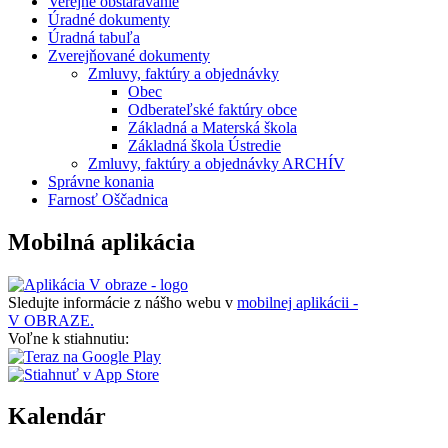
Verejné obstarávanie
Úradné dokumenty
Úradná tabuľa
Zverejňované dokumenty
Zmluvy, faktúry a objednávky
Obec
Odberateľské faktúry obce
Základná a Materská škola
Základná škola Ústredie
Zmluvy, faktúry a objednávky ARCHÍV
Správne konania
Farnosť Oščadnica
Mobilná aplikácia
Sledujte informácie z nášho webu v
mobilnej aplikácii -
V OBRAZE.
Voľne k stiahnutiu:
Kalendár