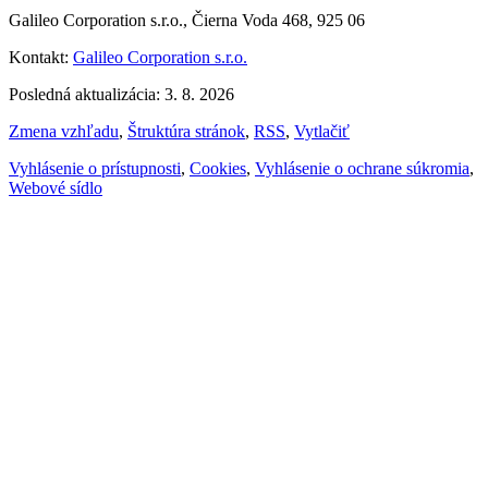
Galileo Corporation s.r.o., Čierna Voda 468, 925 06
Kontakt:
Galileo Corporation s.r.o.
Posledná aktualizácia: 3. 8. 2026
Zmena vzhľadu
,
Štruktúra stránok
,
RSS
,
Vytlačiť
Vyhlásenie o prístupnosti
,
Cookies
,
Vyhlásenie o ochrane súkromia
,
Webové sídlo