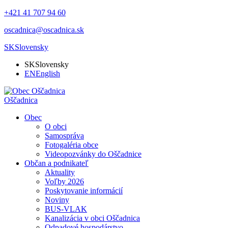
+421 41 707 94 60
oscadnica@oscadnica.sk
SK
Slovensky
SK
Slovensky
EN
English
Oščadnica
Obec
O obci
Samospráva
Fotogaléria obce
Videopozvánky do Oščadnice
Občan a podnikateľ
Aktuality
Voľby 2026
Poskytovanie informácií
Noviny
BUS-VLAK
Kanalizácia v obci Oščadnica
Odpadové hospodárstvo