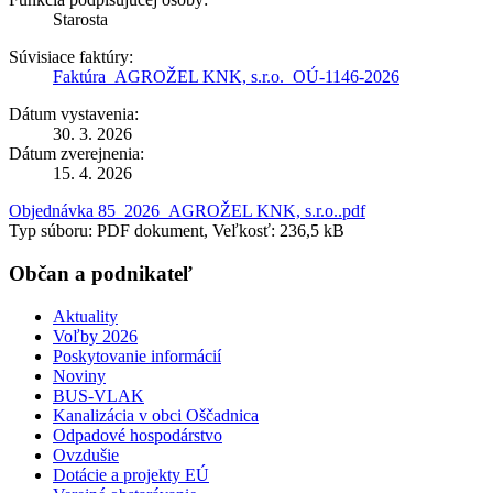
Starosta
Súvisiace faktúry:
Faktúra_AGROŽEL KNK, s.r.o._OÚ-1146-2026
Dátum vystavenia:
30. 3. 2026
Dátum zverejnenia:
15. 4. 2026
Objednávka 85_2026_AGROŽEL KNK, s.r.o..pdf
Typ súboru: PDF dokument, Veľkosť: 236,5 kB
Občan a podnikateľ
Aktuality
Voľby 2026
Poskytovanie informácií
Noviny
BUS-VLAK
Kanalizácia v obci Oščadnica
Odpadové hospodárstvo
Ovzdušie
Dotácie a projekty EÚ