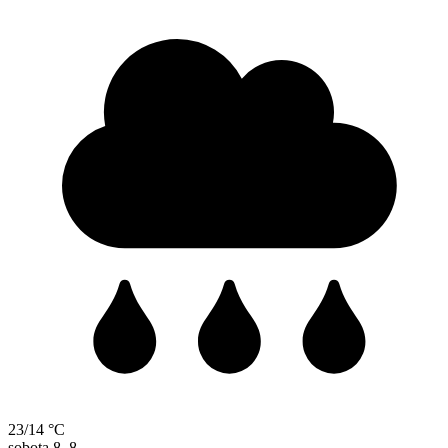
23/14 °C
sobota
8. 8.