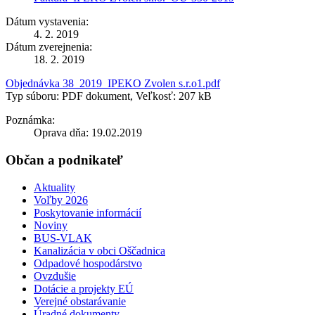
Dátum vystavenia:
4. 2. 2019
Dátum zverejnenia:
18. 2. 2019
Objednávka 38_2019_IPEKO Zvolen s.r.o1.pdf
Typ súboru: PDF dokument, Veľkosť: 207 kB
Poznámka:
Oprava dňa: 19.02.2019
Občan a podnikateľ
Aktuality
Voľby 2026
Poskytovanie informácií
Noviny
BUS-VLAK
Kanalizácia v obci Oščadnica
Odpadové hospodárstvo
Ovzdušie
Dotácie a projekty EÚ
Verejné obstarávanie
Úradné dokumenty