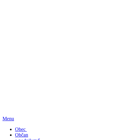
Menu
Obec
Občan