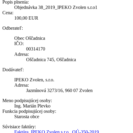
Popis plnenia:
Objednávka 38_2019_IPEKO Zvolen s.r.o1
Cena:
100,00 EUR
Odberateľ:
Obec Oščadnica
IČO:
00314170
Adresa:
Oščadnica 745, Oščadnica
Dodávateľ:
IPEKO Zvolen, s.r.o.
Adresa:
Jazmínová 3273/16, 960 07 Zvolen
Meno podpisujúcej osoby:
Ing. Marián Plevko
Funkcia podpisujúcej osoby:
Starosta obce
Súvisiace faktúry:
Faktúra_IPEKO Zvolen s.r.o._OÚ-350-2019