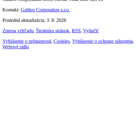
Kontakt:
Galileo Corporation s.r.o.
Posledná aktualizácia: 3. 8. 2026
Zmena vzhľadu
,
Štruktúra stránok
,
RSS
,
Vytlačiť
Vyhlásenie o prístupnosti
,
Cookies
,
Vyhlásenie o ochrane súkromia
,
Webové sídlo