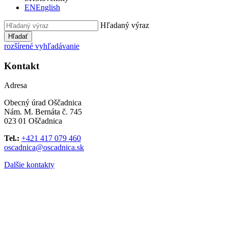
EN
English
Hľadaný výraz
Hľadať
rozšírené vyhľadávanie
Kontakt
Adresa
Obecný úrad Oščadnica
Nám. M. Bernáta č. 745
023 01 Oščadnica
Tel.:
+421 417 079 460
oscadnica@oscadnica.sk
Dalšie kontakty