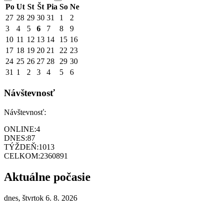
Po
Ut
St
Št
Pia
So
Ne
27
28
29
30
31
1
2
3
4
5
6
7
8
9
10
11
12
13
14
15
16
17
18
19
20
21
22
23
24
25
26
27
28
29
30
31
1
2
3
4
5
6
Návštevnosť
Návštevnosť:
ONLINE:
4
DNES:
87
TÝŽDEŇ:
1013
CELKOM:
2360891
Aktuálne počasie
dnes, štvrtok 6. 8. 2026