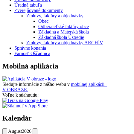
Úradná tabuľa
Zverejňované dokumenty
Zmluvy, faktúry a objednávky
Obec
Odberateľské faktúry obce
Základná a Materská škola
Základná škola Ústredie
Zmluvy, faktúry a objednávky ARCHÍV
Správne konania
Farnosť Oščadnica
Mobilná aplikácia
Sledujte informácie z nášho webu v
mobilnej aplikácii -
V OBRAZE.
Voľne k stiahnutiu:
Kalendár
August
2026