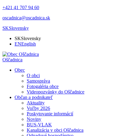
+421 41 707 94 60
oscadnica@oscadnica.sk
SK
Slovensky
SK
Slovensky
EN
English
Oščadnica
Obec
O obci
Samospráva
Fotogaléria obce
Videopozvánky do Oščadnice
Občan a podnikateľ
Aktuality
Voľby 2026
Poskytovanie informácií
Noviny
BUS-VLAK
Kanalizácia v obci Oščadnica
Odpadové hospodárstvo