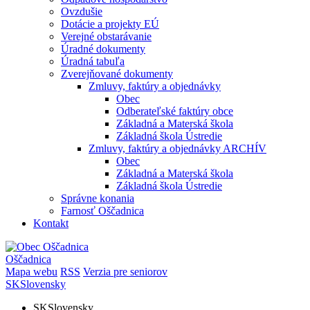
Ovzdušie
Dotácie a projekty EÚ
Verejné obstarávanie
Úradné dokumenty
Úradná tabuľa
Zverejňované dokumenty
Zmluvy, faktúry a objednávky
Obec
Odberateľské faktúry obce
Základná a Materská škola
Základná škola Ústredie
Zmluvy, faktúry a objednávky ARCHÍV
Obec
Základná a Materská škola
Základná škola Ústredie
Správne konania
Farnosť Oščadnica
Kontakt
Oščadnica
Mapa webu
RSS
Verzia pre seniorov
SK
Slovensky
SK
Slovensky