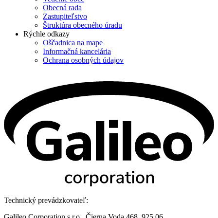
Obecná rada
Zastupiteľstvo
Štruktúra obecného úradu
Rýchle odkazy
Oščadnica na mape
Informačná kancelária
Ochrana osobných údajov
Technický prevádzkovateľ:
Galileo Corporation s.r.o., Čierna Voda 468, 925 06