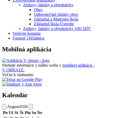
Zverejňované dokumenty
Zmluvy, faktúry a objednávky
Obec
Odberateľské faktúry obce
Základná a Materská škola
Základná škola Ústredie
Zmluvy, faktúry a objednávky ARCHÍV
Správne konania
Farnosť Oščadnica
Mobilná aplikácia
Sledujte informácie z nášho webu v
mobilnej aplikácii -
V OBRAZE.
Voľne k stiahnutiu:
Kalendár
August
2026
Po
Ut
St
Št
Pia
So
Ne