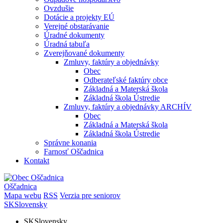
Ovzdušie
Dotácie a projekty EÚ
Verejné obstarávanie
Úradné dokumenty
Úradná tabuľa
Zverejňované dokumenty
Zmluvy, faktúry a objednávky
Obec
Odberateľské faktúry obce
Základná a Materská škola
Základná škola Ústredie
Zmluvy, faktúry a objednávky ARCHÍV
Obec
Základná a Materská škola
Základná škola Ústredie
Správne konania
Farnosť Oščadnica
Kontakt
Oščadnica
Mapa webu
RSS
Verzia pre seniorov
SK
Slovensky
SK
Slovensky