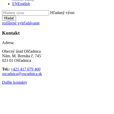
EN
English
Hľadaný výraz
Hľadať
rozšírené vyhľadávanie
Kontakt
Adresa
Obecný úrad Oščadnica
Nám. M. Bernáta č. 745
023 01 Oščadnica
Tel.:
+421 417 079 460
oscadnica@oscadnica.sk
Dalšie kontakty