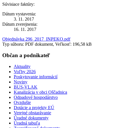
Súvisiace faktúry:
Dátum vystavenia:
3. 11. 2017
Dátum zverejnenia:
16. 11. 2017
Objednávka 296_2017_INPEKO.pdf
Typ súboru: PDF dokument, Veľkosť: 196,58 kB
Občan a podnikateľ
Aktuality
Voľby 2026
Poskytovanie informácií
Noviny
BUS-VLAK
Kanalizácia v obci Oščadnica
Odpadové hospodárstvo
Ovzdušie
Dotácie a projekty EÚ
Verejné obstarávanie
Úradné dokumenty
Úradná tabuľa