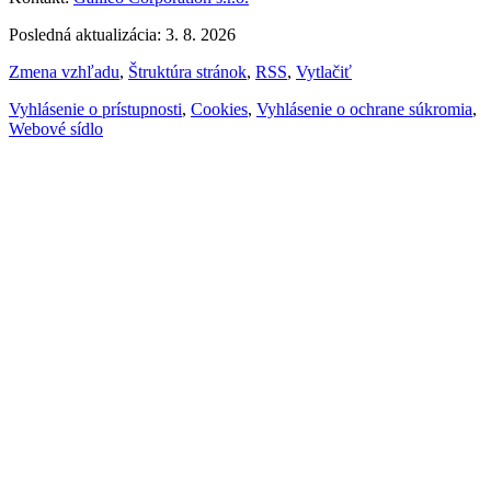
Posledná aktualizácia: 3. 8. 2026
Zmena vzhľadu
,
Štruktúra stránok
,
RSS
,
Vytlačiť
Vyhlásenie o prístupnosti
,
Cookies
,
Vyhlásenie o ochrane súkromia
,
Webové sídlo