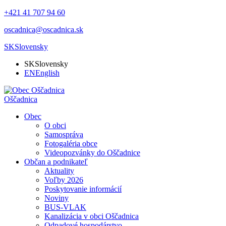
+421 41 707 94 60
oscadnica@oscadnica.sk
SK
Slovensky
SK
Slovensky
EN
English
Oščadnica
Obec
O obci
Samospráva
Fotogaléria obce
Videopozvánky do Oščadnice
Občan a podnikateľ
Aktuality
Voľby 2026
Poskytovanie informácií
Noviny
BUS-VLAK
Kanalizácia v obci Oščadnica
Odpadové hospodárstvo