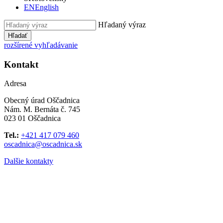
EN
English
Hľadaný výraz
Hľadať
rozšírené vyhľadávanie
Kontakt
Adresa
Obecný úrad Oščadnica
Nám. M. Bernáta č. 745
023 01 Oščadnica
Tel.:
+421 417 079 460
oscadnica@oscadnica.sk
Dalšie kontakty