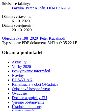
Súvisiace faktúry:
Faktúra_Peter Kučák_OÚ-6031-2020
Dátum vystavenia:
6. 10. 2020
Dátum zverejnenia:
20. 10. 2020
Objednávka 198_2020_Peter Kučák.pdf
Typ súboru: PDF dokument, Veľkosť: 35,22 kB
Občan a podnikateľ
Aktuality
Voľby 2026
Poskytovanie informácií
Noviny
BUS-VLAK
Kanalizácia v obci Oščadnica
Odpadové hospodárstvo
Ovzdušie
Dotácie a projekty EÚ
Verejné obstarávanie
Úradné dokumenty