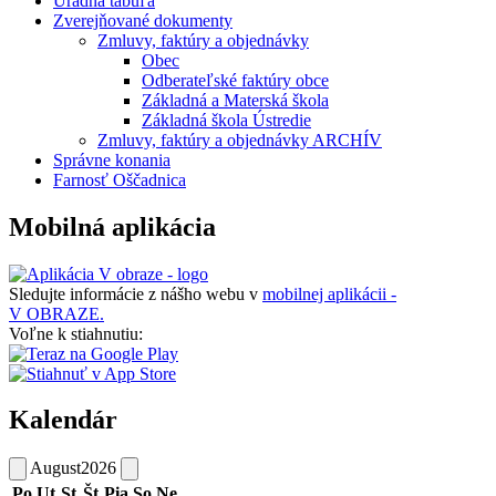
Úradná tabuľa
Zverejňované dokumenty
Zmluvy, faktúry a objednávky
Obec
Odberateľské faktúry obce
Základná a Materská škola
Základná škola Ústredie
Zmluvy, faktúry a objednávky ARCHÍV
Správne konania
Farnosť Oščadnica
Mobilná aplikácia
Sledujte informácie z nášho webu v
mobilnej aplikácii -
V OBRAZE.
Voľne k stiahnutiu:
Kalendár
August
2026
Po
Ut
St
Št
Pia
So
Ne