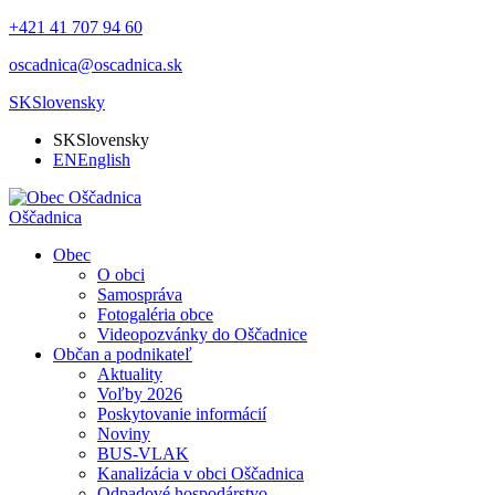
+421 41 707 94 60
oscadnica@oscadnica.sk
SK
Slovensky
SK
Slovensky
EN
English
Oščadnica
Obec
O obci
Samospráva
Fotogaléria obce
Videopozvánky do Oščadnice
Občan a podnikateľ
Aktuality
Voľby 2026
Poskytovanie informácií
Noviny
BUS-VLAK
Kanalizácia v obci Oščadnica
Odpadové hospodárstvo