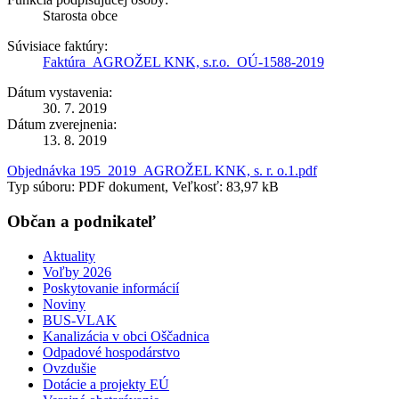
Starosta obce
Súvisiace faktúry:
Faktúra_AGROŽEL KNK, s.r.o._OÚ-1588-2019
Dátum vystavenia:
30. 7. 2019
Dátum zverejnenia:
13. 8. 2019
Objednávka 195_2019_AGROŽEL KNK, s. r. o.1.pdf
Typ súboru: PDF dokument, Veľkosť: 83,97 kB
Občan a podnikateľ
Aktuality
Voľby 2026
Poskytovanie informácií
Noviny
BUS-VLAK
Kanalizácia v obci Oščadnica
Odpadové hospodárstvo
Ovzdušie
Dotácie a projekty EÚ