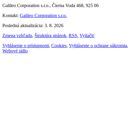
Galileo Corporation s.r.o., Čierna Voda 468, 925 06
Kontakt:
Galileo Corporation s.r.o.
Posledná aktualizácia: 3. 8. 2026
Zmena vzhľadu
,
Štruktúra stránok
,
RSS
,
Vytlačiť
Vyhlásenie o prístupnosti
,
Cookies
,
Vyhlásenie o ochrane súkromia
,
Webové sídlo