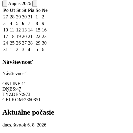
August
2026
Po
Ut
St
Št
Pia
So
Ne
27
28
29
30
31
1
2
3
4
5
6
7
8
9
10
11
12
13
14
15
16
17
18
19
20
21
22
23
24
25
26
27
28
29
30
31
1
2
3
4
5
6
Návštevnosť
Návštevnosť:
ONLINE:
11
DNES:
47
TÝŽDEŇ:
973
CELKOM:
2360851
Aktuálne počasie
dnes, štvrtok 6. 8. 2026