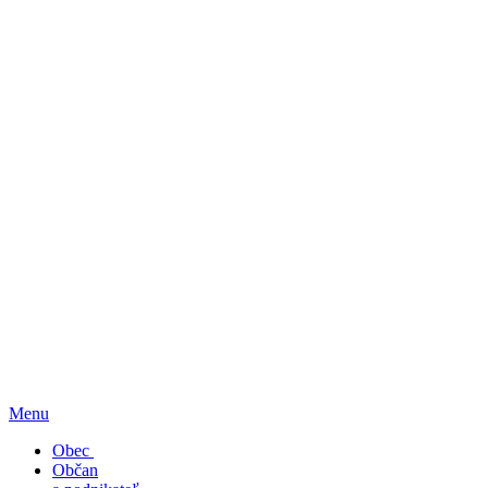
Menu
Obec
Občan