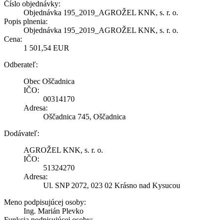
Číslo objednávky:
Objednávka 195_2019_AGROŽEL KNK, s. r. o.
Popis plnenia:
Objednávka 195_2019_AGROŽEL KNK, s. r. o.
Cena:
1 501,54 EUR
Odberateľ:
Obec Oščadnica
IČO:
00314170
Adresa:
Oščadnica 745, Oščadnica
Dodávateľ:
AGROŽEL KNK, s. r. o.
IČO:
51324270
Adresa:
Ul. SNP 2072, 023 02 Krásno nad Kysucou
Meno podpisujúcej osoby:
Ing. Marián Plevko
Funkcia podpisujúcej osoby: