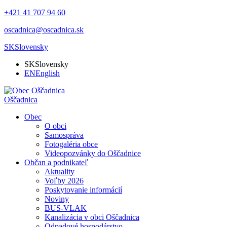
+421 41 707 94 60
oscadnica@oscadnica.sk
SK
Slovensky
SK
Slovensky
EN
English
Oščadnica
Obec
O obci
Samospráva
Fotogaléria obce
Videopozvánky do Oščadnice
Občan a podnikateľ
Aktuality
Voľby 2026
Poskytovanie informácií
Noviny
BUS-VLAK
Kanalizácia v obci Oščadnica
Odpadové hospodárstvo