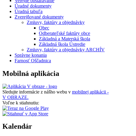
Verejné obstarávanie
Úradné dokumenty
Úradná tabuľa
Zverejňované dokumenty
Zmluvy, faktúry a objednávky
Obec
Odberateľské faktúry obce
Základná a Materská škola
Základná škola Ústredie
Zmluvy, faktúry a objednávky ARCHÍV
Správne konania
Farnosť Oščadnica
Mobilná aplikácia
Sledujte informácie z nášho webu v
mobilnej aplikácii -
V OBRAZE.
Voľne k stiahnutiu:
Kalendár