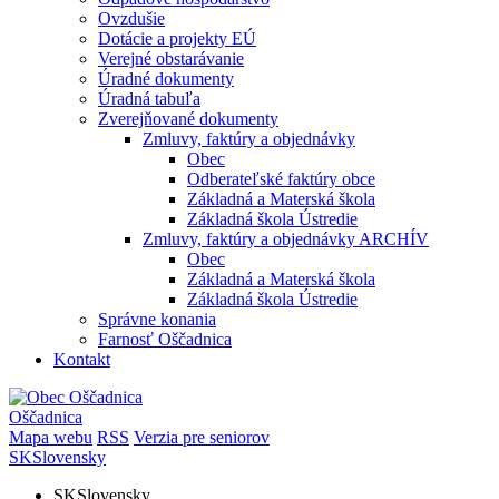
Ovzdušie
Dotácie a projekty EÚ
Verejné obstarávanie
Úradné dokumenty
Úradná tabuľa
Zverejňované dokumenty
Zmluvy, faktúry a objednávky
Obec
Odberateľské faktúry obce
Základná a Materská škola
Základná škola Ústredie
Zmluvy, faktúry a objednávky ARCHÍV
Obec
Základná a Materská škola
Základná škola Ústredie
Správne konania
Farnosť Oščadnica
Kontakt
Oščadnica
Mapa webu
RSS
Verzia pre seniorov
SK
Slovensky
SK
Slovensky