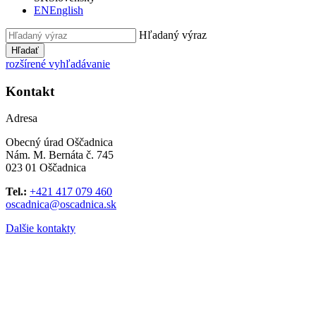
EN
English
Hľadaný výraz
Hľadať
rozšírené vyhľadávanie
Kontakt
Adresa
Obecný úrad Oščadnica
Nám. M. Bernáta č. 745
023 01 Oščadnica
Tel.:
+421 417 079 460
oscadnica@oscadnica.sk
Dalšie kontakty