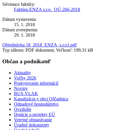
Súvisiace faktúry:
Faktúra-ENZA s.r.o._OÚ-266-2018
Dátum vystavenia:
15. 1. 2018
Dátum zverejnenia:
29. 1. 2018
Objednávka 18_2018_ENZA, s.r.o1.pdf
Typ súboru: PDF dokument, Veľkosť: 199,31 kB
Občan a podnikateľ
Aktuality
Voľby 2026
Poskytovanie informácií
Noviny
BUS-VLAK
Kanalizácia v obci Oščadnica
Odpadové hospodárstvo
Ovzdušie
Dotácie a projekty EÚ
Verejné obstarávanie
Úradné dokumenty