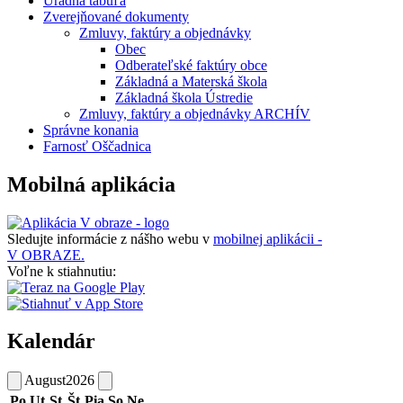
Úradná tabuľa
Zverejňované dokumenty
Zmluvy, faktúry a objednávky
Obec
Odberateľské faktúry obce
Základná a Materská škola
Základná škola Ústredie
Zmluvy, faktúry a objednávky ARCHÍV
Správne konania
Farnosť Oščadnica
Mobilná aplikácia
Sledujte informácie z nášho webu v
mobilnej aplikácii -
V OBRAZE.
Voľne k stiahnutiu:
Kalendár
August
2026
Po
Ut
St
Št
Pia
So
Ne