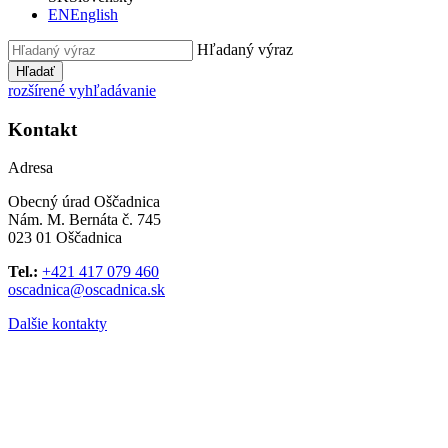
EN
English
Hľadaný výraz
Hľadať
rozšírené vyhľadávanie
Kontakt
Adresa
Obecný úrad Oščadnica
Nám. M. Bernáta č. 745
023 01 Oščadnica
Tel.:
+421 417 079 460
oscadnica@oscadnica.sk
Dalšie kontakty