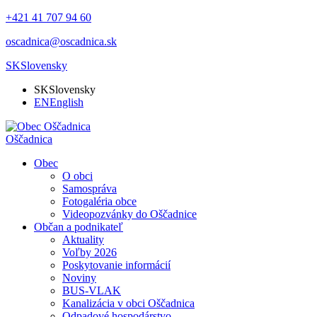
+421 41 707 94 60
oscadnica@oscadnica.sk
SK
Slovensky
SK
Slovensky
EN
English
Oščadnica
Obec
O obci
Samospráva
Fotogaléria obce
Videopozvánky do Oščadnice
Občan a podnikateľ
Aktuality
Voľby 2026
Poskytovanie informácií
Noviny
BUS-VLAK
Kanalizácia v obci Oščadnica
Odpadové hospodárstvo