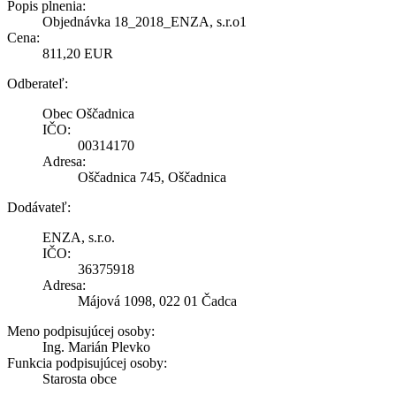
Popis plnenia:
Objednávka 18_2018_ENZA, s.r.o1
Cena:
811,20 EUR
Odberateľ:
Obec Oščadnica
IČO:
00314170
Adresa:
Oščadnica 745, Oščadnica
Dodávateľ:
ENZA, s.r.o.
IČO:
36375918
Adresa:
Májová 1098, 022 01 Čadca
Meno podpisujúcej osoby:
Ing. Marián Plevko
Funkcia podpisujúcej osoby:
Starosta obce