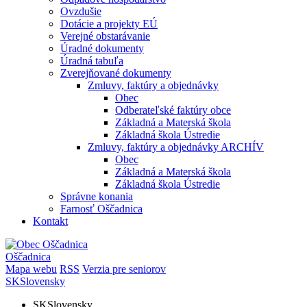
Ovzdušie
Dotácie a projekty EÚ
Verejné obstarávanie
Úradné dokumenty
Úradná tabuľa
Zverejňované dokumenty
Zmluvy, faktúry a objednávky
Obec
Odberateľské faktúry obce
Základná a Materská škola
Základná škola Ústredie
Zmluvy, faktúry a objednávky ARCHÍV
Obec
Základná a Materská škola
Základná škola Ústredie
Správne konania
Farnosť Oščadnica
Kontakt
Oščadnica
Mapa webu
RSS
Verzia pre seniorov
SK
Slovensky
SK
Slovensky